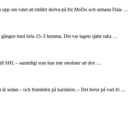
en upp om valet att istället skriva på för MoDo och utmana Dala …
här gången med hela 15–5 hemma. Det var lagets sjätte raka …
till SHL – samtidigt som han inte utesluter att den …
 år sedan – och framtiden på karriären. – Det beror på vart fö …