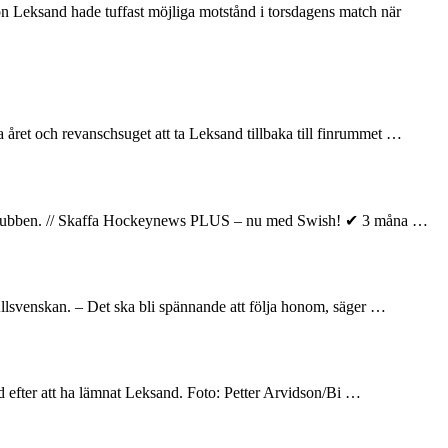
on Leksand hade tuffast möjliga motstånd i torsdagens match när
året och revanschsuget att ta Leksand tillbaka till finrummet …
elar klubben. // Skaffa Hockeynews PLUS – nu med Swish! ✔ 3 måna …
llsvenskan. – Det ska bli spännande att följa honom, säger …
and efter att ha lämnat Leksand. Foto: Petter Arvidson/Bi …