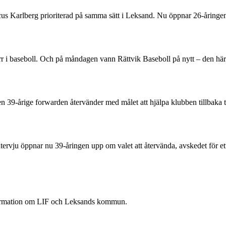
rcus Karlberg prioriterad på samma sätt i Leksand. Nu öppnar 26-åring
 herr i baseboll. Och på måndagen vann Rättvik Baseboll på nytt – den 
Den 39-årige forwarden återvänder med målet att hjälpa klubben tillbaka 
rvju öppnar nu 39-åringen upp om valet att återvända, avskedet för ett
nformation om LIF och Leksands kommun.