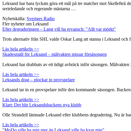
Leksand har bara lyckats göra ett mål på tre matcher mot Skellefteå 
serieledande och regerande mästarna …
Nyhetskälla:
Sveriges Radio
Fler nyheter om Leksand
Efter degraderingen – Lang vill ha revansch: "Allt var mörkt"
Trots alternativ från SHL valde Oskar Lang att stanna i Leksand och 
Läs hela artikeln >>
Skadesmäll för Leksand – målvakten missar försäsongen
Leksand har drabbats av ett tidigt avbräck inför säsongen. Målvakte
Läs hela artikeln >>
Leksands drag – plockar in provspelare
Leksand tar in en provspelare inför den kommande säsongen. Backen Na
Läs hela artikeln >>
Klart: Det blir Leksandsbackens nya klubb
Olle Strandell lämnade Leksand efter klubbens degradering. Nu är backen
Läs hela artikeln >>
"MoDo ville ha mig mer än Leksand ville ha kvar mig"