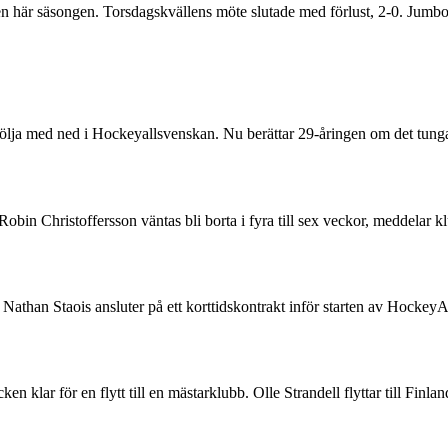
den här säsongen. Torsdagskvällens möte slutade med förlust, 2-0. Jumb
följa med ned i Hockeyallsvenskan. Nu berättar 29-åringen om det tunga 
n Robin Christoffersson väntas bli borta i fyra till sex veckor, medd
than Staois ansluter på ett korttidskontrakt inför starten av HockeyA
 klar för en flytt till en mästarklubb. Olle Strandell flyttar till Finl