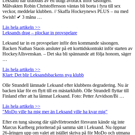
Leksand har drabbats av ett tidigt avbräck inför säsongen.
Målvakten Robin Christoffersson väntas bli borta i fyra till sex
veckor, meddelar klubben. // Skaffa Hockeynews PLUS – nu med
Swish! ✔ 3 måna …
Läs hela artikeln >>
Leksands drag – plockar in provspelare
Leksand tar in en provspelare inför den kommande säsongen.
Backen Nathan Staois ansluter på ett korttidskontrakt inför starten av
HockeyAllsvenskan. – Det ska bli spännande att följa honom, säger
…
Läs hela artikeln >>
Klart: Det blir Leksandsbackens nya klubb
Olle Strandell lämnade Leksand efter klubbens degradering. Nu är
backen klar för en flytt till en mästarklubb. Olle Strandell flyttar till
Finland efter att ha lämnat Leksand. Foto: Petter Arvidson/Bi …
Läs hela artikeln >>
"MoDo ville ha mig mer än Leksand ville ha kvar mig"
Efter en tung säsong där självförtroendet försvann kände sig inte
Marcus Karlberg prioriterad på samma sätt i Leksand. Nu öppnar
26-åringen upp om valet att istället skriva på för MoDo och utmana