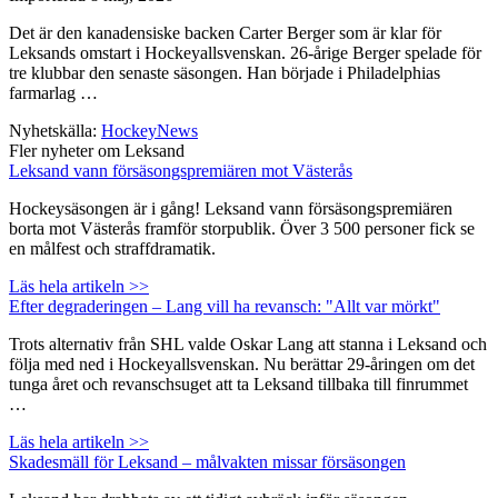
Det är den kanadensiske backen Carter Berger som är klar för
Leksands omstart i Hockeyallsvenskan. 26-årige Berger spelade för
tre klubbar den senaste säsongen. Han började i Philadelphias
farmarlag …
Nyhetskälla:
HockeyNews
Fler nyheter om Leksand
Leksand vann försäsongspremiären mot Västerås
Hockeysäsongen är i gång! Leksand vann försäsongspremiären
borta mot Västerås framför storpublik. Över 3 500 personer fick se
en målfest och straffdramatik.
Läs hela artikeln >>
Efter degraderingen – Lang vill ha revansch: "Allt var mörkt"
Trots alternativ från SHL valde Oskar Lang att stanna i Leksand och
följa med ned i Hockeyallsvenskan. Nu berättar 29-åringen om det
tunga året och revanschsuget att ta Leksand tillbaka till finrummet
…
Läs hela artikeln >>
Skadesmäll för Leksand – målvakten missar försäsongen