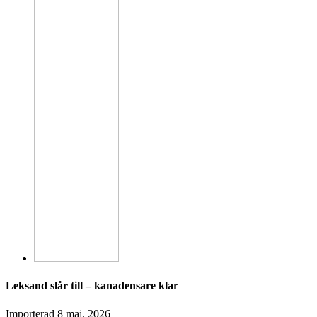
Leksand slår till – kanadensare klar
Importerad
8 maj, 2026