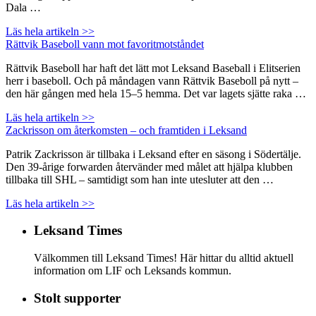
Dala …
Läs hela artikeln >>
Rättvik Baseboll vann mot favoritmotståndet
Rättvik Baseboll har haft det lätt mot Leksand Baseball i Elitserien
herr i baseboll. Och på måndagen vann Rättvik Baseboll på nytt –
den här gången med hela 15–5 hemma. Det var lagets sjätte raka …
Läs hela artikeln >>
Zackrisson om återkomsten – och framtiden i Leksand
Patrik Zackrisson är tillbaka i Leksand efter en säsong i Södertälje.
Den 39-årige forwarden återvänder med målet att hjälpa klubben
tillbaka till SHL – samtidigt som han inte utesluter att den …
Läs hela artikeln >>
Leksand Times
Välkommen till Leksand Times! Här hittar du alltid aktuell
information om LIF och Leksands kommun.
Stolt supporter