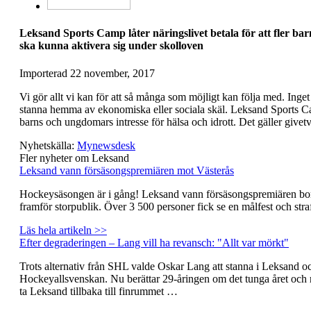
Leksand Sports Camp låter näringslivet betala för att fler b
ska kunna aktivera sig under skolloven
Importerad
22 november, 2017
Vi gör allt vi kan för att så många som möjligt kan följa med. Inge
stanna hemma av ekonomiska eller sociala skäl. Leksand Sports Ca
barns och ungdomars intresse för hälsa och idrott. Det gäller give
Nyhetskälla:
Mynewsdesk
Fler nyheter om Leksand
Leksand vann försäsongspremiären mot Västerås
Hockeysäsongen är i gång! Leksand vann försäsongspremiären bor
framför storpublik. Över 3 500 personer fick se en målfest och stra
Läs hela artikeln >>
Efter degraderingen – Lang vill ha revansch: "Allt var mörkt"
Trots alternativ från SHL valde Oskar Lang att stanna i Leksand oc
Hockeyallsvenskan. Nu berättar 29-åringen om det tunga året och 
ta Leksand tillbaka till finrummet …