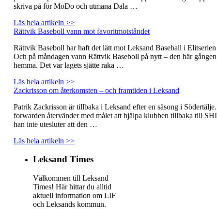
skriva på för MoDo och utmana Dala …
Läs hela artikeln >>
Rättvik Baseboll vann mot favoritmotståndet
Rättvik Baseboll har haft det lätt mot Leksand Baseball i Elitserien 
Och på måndagen vann Rättvik Baseboll på nytt – den här gånge
hemma. Det var lagets sjätte raka …
Läs hela artikeln >>
Zackrisson om återkomsten – och framtiden i Leksand
Patrik Zackrisson är tillbaka i Leksand efter en säsong i Södertälje
forwarden återvänder med målet att hjälpa klubben tillbaka till SH
han inte utesluter att den …
Läs hela artikeln >>
Leksand Times
Välkommen till Leksand
Times! Här hittar du alltid
aktuell information om LIF
och Leksands kommun.