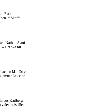
ten Robin
bben. // Skaffa
ken Nathan Staois
. – Det ska bli
backen klar för en
t ha lämnat Leksand.
 Marcus Karlberg
let att istället