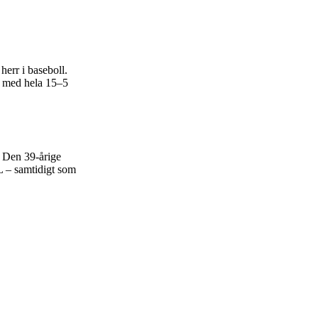
herr i baseboll.
n med hela 15–5
. Den 39-årige
L – samtidigt som