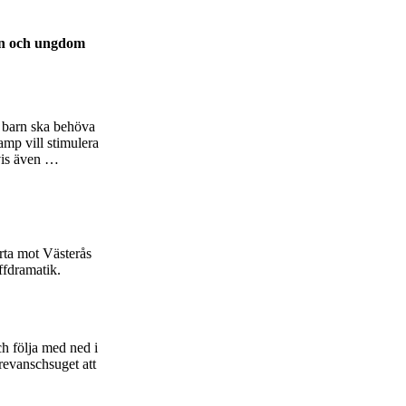
arn och ungdom
t barn ska behöva
mp vill stimulera
tvis även …
ta mot Västerås
ffdramatik.
h följa med ned i
revanschsuget att