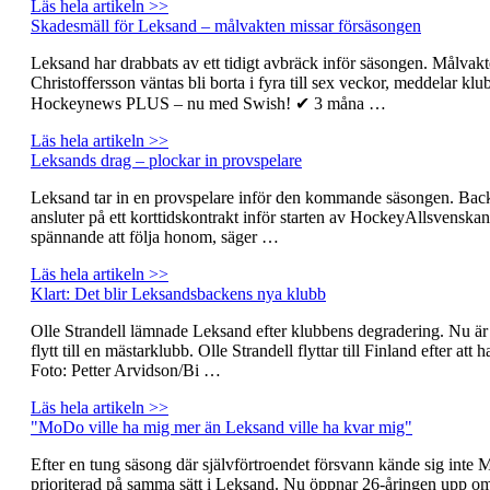
Läs hela artikeln >>
Skadesmäll för Leksand – målvakten missar försäsongen
Leksand har drabbats av ett tidigt avbräck inför säsongen. Målvak
Christoffersson väntas bli borta i fyra till sex veckor, meddelar klu
Hockeynews PLUS – nu med Swish! ✔ 3 måna …
Läs hela artikeln >>
Leksands drag – plockar in provspelare
Leksand tar in en provspelare inför den kommande säsongen. Bac
ansluter på ett korttidskontrakt inför starten av HockeyAllsvenskan
spännande att följa honom, säger …
Läs hela artikeln >>
Klart: Det blir Leksandsbackens nya klubb
Olle Strandell lämnade Leksand efter klubbens degradering. Nu är 
flytt till en mästarklubb. Olle Strandell flyttar till Finland efter at
Foto: Petter Arvidson/Bi …
Läs hela artikeln >>
"MoDo ville ha mig mer än Leksand ville ha kvar mig"
Efter en tung säsong där självförtroendet försvann kände sig inte
prioriterad på samma sätt i Leksand. Nu öppnar 26-åringen upp om va