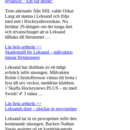
revansch: "Allt var mörkt"
Trots alternativ från SHL valde Oskar
Lang att stanna i Leksand och följa
med ned i Hockeyallsvenskan. Nu
berättar 29-åringen om det tunga året
och revanschsuget att ta Leksand
tillbaka till finrummet …
Läs hela artikeln >>
Skadesmäll för Leksand – målvakten
missar försäsongen
Leksand har drabbats av ett tidigt
avbräck inför säsongen. Målvakten
Robin Christoffersson väntas bli borta i
fyra till sex veckor, meddelar klubben.
// Skaffa Hockeynews PLUS – nu med
Swish! ✔ 3 måna …
Läs hela artikeln >>
Leksands drag – plockar in provspelare
Leksand tar in en provspelare inför den
kommande säsongen. Backen Nathan
Staois ansluter på ett korttidskontrakt