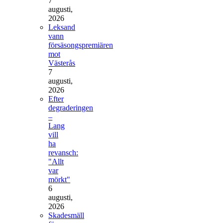
7
augusti,
2026
Leksand
vann
försäsongspremiären
mot
Västerås
7
augusti,
2026
Efter
degraderingen
–
Lang
vill
ha
revansch:
"Allt
var
mörkt"
6
augusti,
2026
Skadesmäll