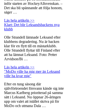
inför starten av HockeyAllsvenskan. –
Det ska bli spännande att följa honom,
säger …
Läs hela artikeln >>
Klart: Det blir Leksandsbackens nya
klubb
Olle Strandell lämnade Leksand efter
klubbens degradering. Nu är backen
klar för en flytt till en mästarklubb.
Olle Strandell flyttar till Finland efter
att ha lämnat Leksand. Foto: Petter
Arvidson/Bi …
Läs hela artikeln >>
"MoDo ville ha mig mer än Leksand
ville ha kvar mig"
Efter en tung säsong där
självförtroendet försvann kände sig inte
Marcus Karlberg prioriterad på samma
sätt i Leksand. Nu öppnar 26-åringen
upp om valet att istället skriva på för
MoDo och utmana Dala …