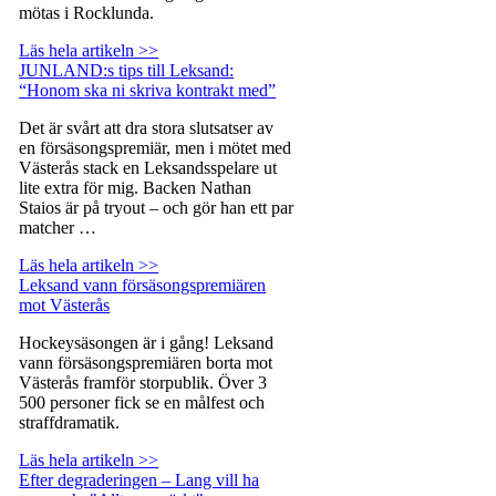
mötas i Rocklunda.
Läs hela artikeln >>
JUNLAND:s tips till Leksand:
“Honom ska ni skriva kontrakt med”
Det är svårt att dra stora slutsatser av
en försäsongspremiär, men i mötet med
Västerås stack en Leksandsspelare ut
lite extra för mig. Backen Nathan
Staios är på tryout – och gör han ett par
matcher …
Läs hela artikeln >>
Leksand vann försäsongspremiären
mot Västerås
Hockeysäsongen är i gång! Leksand
vann försäsongspremiären borta mot
Västerås framför storpublik. Över 3
500 personer fick se en målfest och
straffdramatik.
Läs hela artikeln >>
Efter degraderingen – Lang vill ha