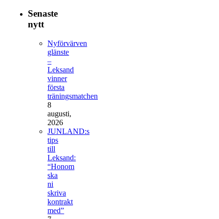
Senaste
nytt
Nyförvärven
glänste
–
Leksand
vinner
första
träningsmatchen
8
augusti,
2026
JUNLAND:s
tips
till
Leksand:
“Honom
ska
ni
skriva
kontrakt
med”