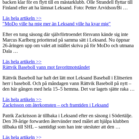
backen klar för en flytt till en mästarklubb. Olle Strandell flyttar till
Finland efter att ha lämnat Leksand. Foto: Petter Arvidson/Bi …
Läs hela artikeln >>
"MoDo ville ha mig mer än Leksand ville ha kvar mig"
Efter en tung säsong där självförtroendet försvann kände sig inte
Marcus Karlberg prioriterad på samma sätt i Leksand. Nu öppnar
26-åringen upp om valet att istället skriva på för MoDo och utmana
Dala …
Läs hela artikeln >>
Rättvik Baseboll vann mot favoritmotståndet
Rättvik Baseboll har haft det lätt mot Leksand Baseball i Elitserien
herr i baseboll. Och på måndagen vann Rättvik Baseboll på nytt –
den här gången med hela 15–5 hemma. Det var lagets sjätte raka …
Läs hela artikeln >>
Zackrisson om återkomsten – och framtiden i Leksand
Patrik Zackrisson är tillbaka i Leksand efter en säsong i Södertälje.
Den 39-årige forwarden återvänder med målet att hjälpa klubben
tillbaka till SHL – samtidigt som han inte utesluter att den …
Läs hela artikeln >>