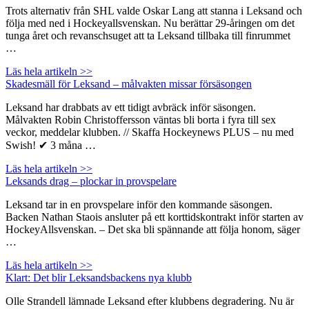
Trots alternativ från SHL valde Oskar Lang att stanna i Leksand och
följa med ned i Hockeyallsvenskan. Nu berättar 29-åringen om det
tunga året och revanschsuget att ta Leksand tillbaka till finrummet
…
Läs hela artikeln >>
Skadesmäll för Leksand – målvakten missar försäsongen
Leksand har drabbats av ett tidigt avbräck inför säsongen.
Målvakten Robin Christoffersson väntas bli borta i fyra till sex
veckor, meddelar klubben. // Skaffa Hockeynews PLUS – nu med
Swish! ✔ 3 måna …
Läs hela artikeln >>
Leksands drag – plockar in provspelare
Leksand tar in en provspelare inför den kommande säsongen.
Backen Nathan Staois ansluter på ett korttidskontrakt inför starten av
HockeyAllsvenskan. – Det ska bli spännande att följa honom, säger
…
Läs hela artikeln >>
Klart: Det blir Leksandsbackens nya klubb
Olle Strandell lämnade Leksand efter klubbens degradering. Nu är