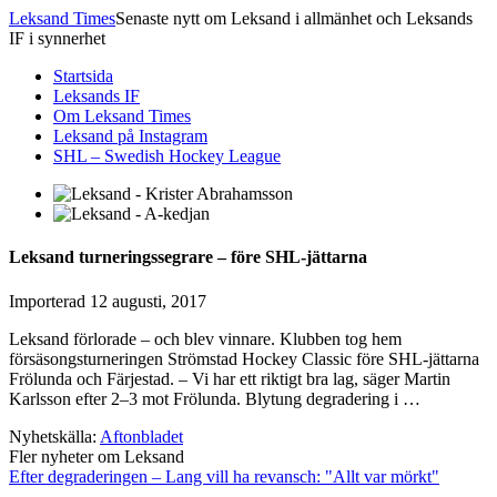
Leksand Times
Senaste nytt om Leksand i allmänhet och Leksands
IF i synnerhet
Startsida
Leksands IF
Om Leksand Times
Leksand på Instagram
SHL – Swedish Hockey League
Leksand turneringssegrare – före SHL-jättarna
Importerad
12 augusti, 2017
Leksand förlorade – och blev vinnare. Klubben tog hem
försäsongsturneringen Strömstad Hockey Classic före SHL-jättarna
Frölunda och Färjestad. – Vi har ett riktigt bra lag, säger Martin
Karlsson efter 2–3 mot Frölunda. Blytung degradering i …
Nyhetskälla:
Aftonbladet
Fler nyheter om Leksand
Efter degraderingen – Lang vill ha revansch: "Allt var mörkt"