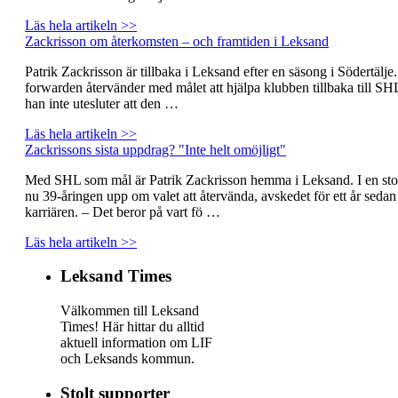
Läs hela artikeln >>
Zackrisson om återkomsten – och framtiden i Leksand
Patrik Zackrisson är tillbaka i Leksand efter en säsong i Södertälje
forwarden återvänder med målet att hjälpa klubben tillbaka till SH
han inte utesluter att den …
Läs hela artikeln >>
Zackrissons sista uppdrag? "Inte helt omöjligt"
Med SHL som mål är Patrik Zackrisson hemma i Leksand. I en stor
nu 39-åringen upp om valet att återvända, avskedet för ett år seda
karriären. – Det beror på vart fö …
Läs hela artikeln >>
Leksand Times
Välkommen till Leksand
Times! Här hittar du alltid
aktuell information om LIF
och Leksands kommun.
Stolt supporter