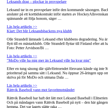
Leksands drag – plockar in provspelare
Leksand tar in en provspelare inför den kommande säsongen. Bac
ansluter på ett korttidskontrakt inför starten av HockeyAllsvenskan
spännande att följa honom, säger …
Läs hela artikeln >>
Klart: Det blir Leksandsbackens nya klubb
Olle Strandell lämnade Leksand efter klubbens degradering. Nu är 
flytt till en mästarklubb. Olle Strandell flyttar till Finland efter at
Foto: Petter Arvidson/Bi …
Läs hela artikeln >>
"MoDo ville ha mig mer än Leksand ville ha kvar mig"
Efter en tung säsong där självförtroendet försvann kände sig inte
prioriterad på samma sätt i Leksand. Nu öppnar 26-åringen upp om va
skriva på för MoDo och utmana Dala …
Läs hela artikeln >>
Rättvik Baseboll vann mot favoritmotståndet
Rättvik Baseboll har haft det lätt mot Leksand Baseball i Elitserien 
Och på måndagen vann Rättvik Baseboll på nytt – den här gånge
hemma. Det var lagets sjätte raka …