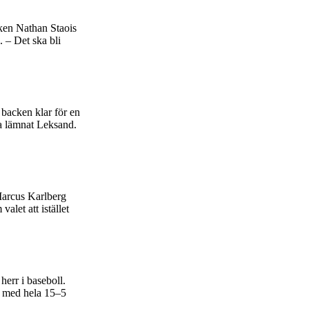
ken Nathan Staois
. – Det ska bli
backen klar för en
t ha lämnat Leksand.
 Marcus Karlberg
let att istället
herr i baseboll.
n med hela 15–5