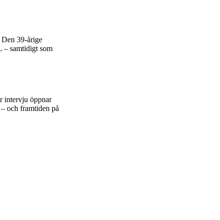
. Den 39-årige
L – samtidigt som
 intervju öppnar
n – och framtiden på