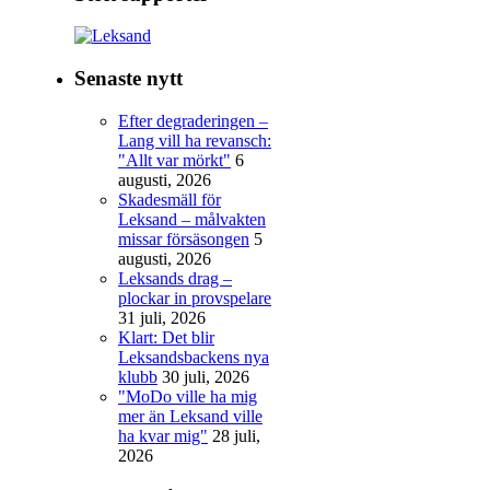
Senaste nytt
Efter degraderingen –
Lang vill ha revansch:
"Allt var mörkt"
6
augusti, 2026
Skadesmäll för
Leksand – målvakten
missar försäsongen
5
augusti, 2026
Leksands drag –
plockar in provspelare
31 juli, 2026
Klart: Det blir
Leksandsbackens nya
klubb
30 juli, 2026
"MoDo ville ha mig
mer än Leksand ville
ha kvar mig"
28 juli,
2026