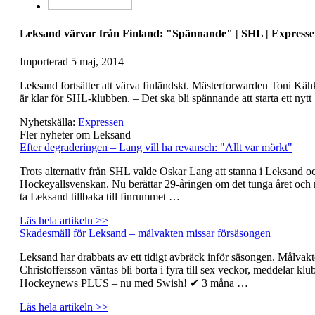
Leksand värvar från Finland: "Spännande" | SHL | Express
Importerad
5 maj, 2014
Leksand fortsätter att värva finländskt. Mästerforwarden Toni Kä
är klar för SHL-klubben. – Det ska bli spännande att starta ett nyt
Nyhetskälla:
Expressen
Fler nyheter om Leksand
Efter degraderingen – Lang vill ha revansch: "Allt var mörkt"
Trots alternativ från SHL valde Oskar Lang att stanna i Leksand oc
Hockeyallsvenskan. Nu berättar 29-åringen om det tunga året och 
ta Leksand tillbaka till finrummet …
Läs hela artikeln >>
Skadesmäll för Leksand – målvakten missar försäsongen
Leksand har drabbats av ett tidigt avbräck inför säsongen. Målvak
Christoffersson väntas bli borta i fyra till sex veckor, meddelar klu
Hockeynews PLUS – nu med Swish! ✔ 3 måna …
Läs hela artikeln >>