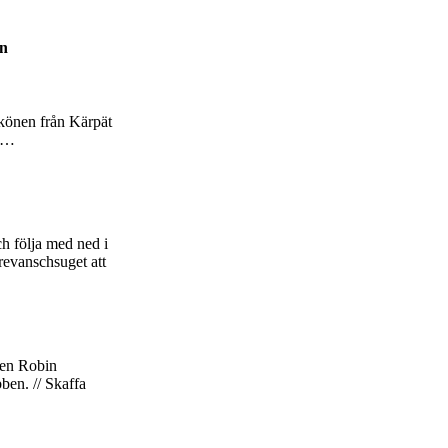
en
hkönen från Kärpät
t …
h följa med ned i
revanschsuget att
ten Robin
bben. // Skaffa