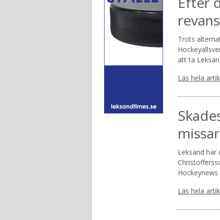
Efter 
revans
Trots alterna
Hockeyallsve
att ta Leksan
Läs hela arti
Skades
missar
Leksand har d
Christoffersso
Hockeynews 
Läs hela arti