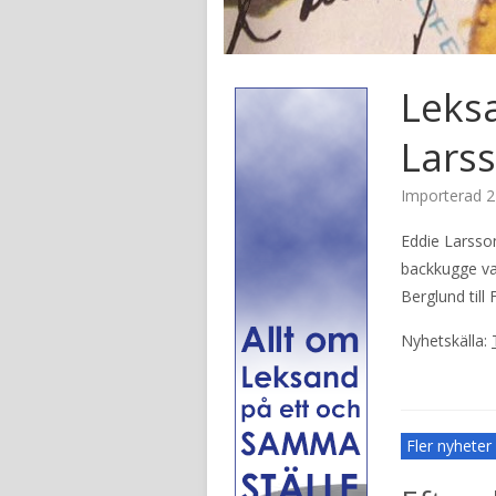
Leks
Larss
Importerad
2
Eddie Larsson
backkugge var
Berglund till 
Nyhetskälla:
Fler nyhete