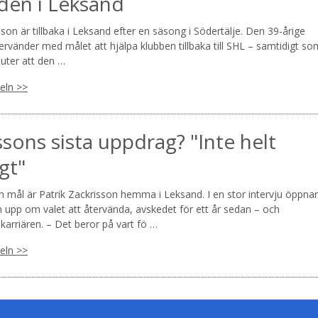
den i Leksand
sson är tillbaka i Leksand efter en säsong i Södertälje. Den 39-årige
rvänder med målet att hjälpa klubben tillbaka till SHL – samtidigt so
luter att den …
keln >>
ssons sista uppdrag? "Inte helt
gt"
mål är Patrik Zackrisson hemma i Leksand. I en stor intervju öppnar
 upp om valet att återvända, avskedet för ett år sedan – och
karriären. – Det beror på vart fö …
keln >>