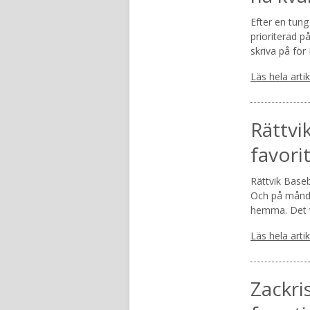
Efter en tung
prioriterad p
skriva på fö
Läs hela arti
Rättvi
favori
Rättvik Baseb
Och på månda
hemma. Det v
Läs hela arti
Zackri