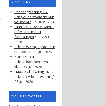
SENASTE NYTT
Efter degraderingen –
Lang vill ha revansch: "Allt
i
var mörkt"
6 augusti, 2026
Skadesmäll för Leksand –
målvakten missar
försäsongen
5 augusti,
2026
Leksands drag – plockar in
provspelare
31 juli, 2026
Klart: Det blir
Leksandsbackens nya
klubb
30 juli, 2026
"MoDo ville ha mig mer än
Leksand ville ha kvar mig"
28 juli, 2026
OM LIF PÅ TWITTER