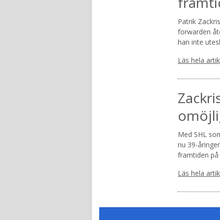
framti
Patrik Zackri
forwarden åte
han inte utes
Läs hela arti
Zackri
omöjli
Med SHL som 
nu 39-åringen
framtiden på 
Läs hela arti