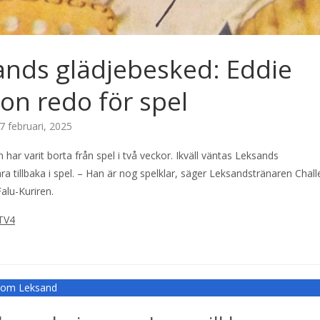
ands glädjebesked: Eddie
on redo för spel
7 februari, 2025
 har varit borta från spel i två veckor. Ikväll väntas Leksands
a tillbaka i spel. – Han är nog spelklar, säger Leksandstränaren Chall
Falu-Kuriren.
TV4
r om Leksand