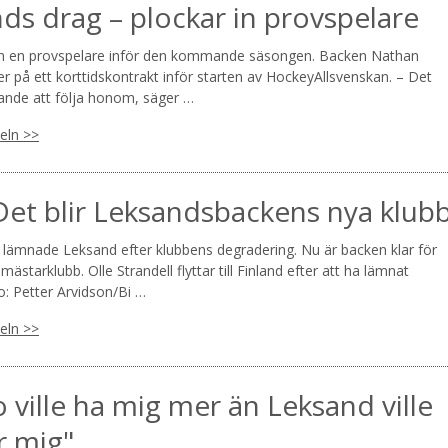
ds drag – plockar in provspelare
in en provspelare inför den kommande säsongen. Backen Nathan
er på ett korttidskontrakt inför starten av HockeyAllsvenskan. – Det
nande att följa honom, säger …
keln >>
 Det blir Leksandsbackens nya klub
l lämnade Leksand efter klubbens degradering. Nu är backen klar för
en mästarklubb. Olle Strandell flyttar till Finland efter att ha lämnat
o: Petter Arvidson/Bi …
keln >>
ville ha mig mer än Leksand ville
r mig"