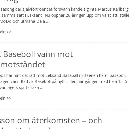
 säsong där självförtroendet försvann kände sig inte Marcus Karlberg
å samma sätt i Leksand. Nu öppnar 26-åringen upp om valet att iställe
r MoDo och utmana Dala …
keln >>
k Baseboll vann mot
tmotståndet
oll har haft det lätt mot Leksand Baseball i Elitserien herr i baseboll.
gen vann Rättvik Baseboll på nytt – den här gången med hela 15–5
ar lagets sjätte raka …
keln >>
sson om återkomsten – och