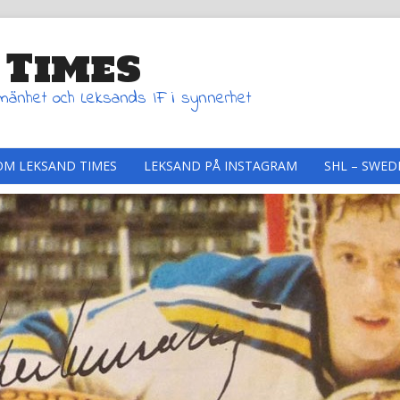
 Times
lmänhet och Leksands IF i synnerhet
OM LEKSAND TIMES
LEKSAND PÅ INSTAGRAM
SHL – SWED