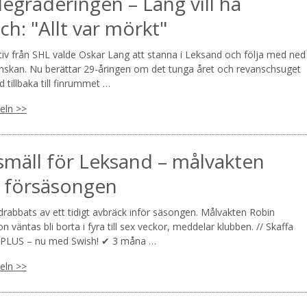
degraderingen – Lang vill ha
ch: "Allt var mörkt"
tiv från SHL valde Oskar Lang att stanna i Leksand och följa med ned 
nskan. Nu berättar 29-åringen om det tunga året och revanschsuget
d tillbaka till finrummet …
keln >>
mäll för Leksand – målvakten
 försäsongen
rabbats av ett tidigt avbräck inför säsongen. Målvakten Robin
n väntas bli borta i fyra till sex veckor, meddelar klubben. // Skaffa
PLUS – nu med Swish! ✔ 3 måna …
keln >>