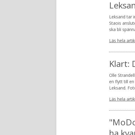
Leksan
Leksand tar 
Staois anslut
ska bli spän
Läs hela arti
Klart:
Olle Strandel
en flytt till 
Leksand. Fot
Läs hela arti
"MoDo 
ha kva