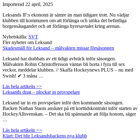
Importerad
22 april, 2025
Leksands IF:s ekonomi är sämre än man tidigare trott. Nu vädjar
klubben till kommunen om att förlänga och utöka det befintliga
borgensåtagandet och att förlänga hyresavtalet kring arenan.
Nyhetskälla:
SVT
Fler nyheter om Leksand
Skadesmäll för Leksand – målvakten missar försäsongen
Leksand har drabbats av ett tidigt avbräck inför säsongen.
Målvakten Robin Christoffersson väntas bli borta i fyra till sex
veckor, meddelar klubben. // Skaffa Hockeynews PLUS – nu med
Swish! ✔ 3 måna …
Läs hela artikeln >>
Leksands drag – plockar in provspelare
Leksand tar in en provspelare inför den kommande säsongen.
Backen Nathan Staois ansluter på ett korttidskontrakt inför starten av
HockeyAllsvenskan. – Det ska bli spännande att följa honom, säger
…
Läs hela artikeln >>
Klart: Det blir Leksandsbackens nya klubb