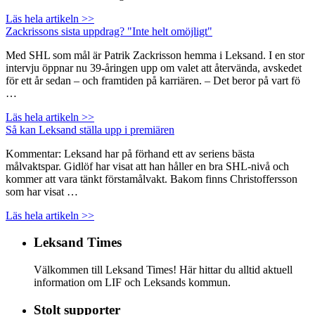
Läs hela artikeln >>
Zackrissons sista uppdrag? "Inte helt omöjligt"
Med SHL som mål är Patrik Zackrisson hemma i Leksand. I en stor
intervju öppnar nu 39-åringen upp om valet att återvända, avskedet
för ett år sedan – och framtiden på karriären. – Det beror på vart fö
…
Läs hela artikeln >>
Så kan Leksand ställa upp i premiären
Kommentar: Leksand har på förhand ett av seriens bästa
målvaktspar. Gidlöf har visat att han håller en bra SHL-nivå och
kommer att vara tänkt förstamålvakt. Bakom finns Christoffersson
som har visat …
Läs hela artikeln >>
Leksand Times
Välkommen till Leksand Times! Här hittar du alltid aktuell
information om LIF och Leksands kommun.
Stolt supporter