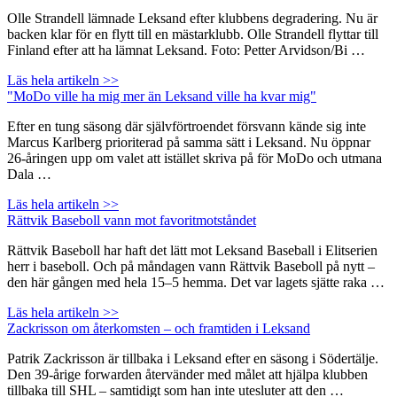
Olle Strandell lämnade Leksand efter klubbens degradering. Nu är
backen klar för en flytt till en mästarklubb. Olle Strandell flyttar till
Finland efter att ha lämnat Leksand. Foto: Petter Arvidson/Bi …
Läs hela artikeln >>
"MoDo ville ha mig mer än Leksand ville ha kvar mig"
Efter en tung säsong där självförtroendet försvann kände sig inte
Marcus Karlberg prioriterad på samma sätt i Leksand. Nu öppnar
26-åringen upp om valet att istället skriva på för MoDo och utmana
Dala …
Läs hela artikeln >>
Rättvik Baseboll vann mot favoritmotståndet
Rättvik Baseboll har haft det lätt mot Leksand Baseball i Elitserien
herr i baseboll. Och på måndagen vann Rättvik Baseboll på nytt –
den här gången med hela 15–5 hemma. Det var lagets sjätte raka …
Läs hela artikeln >>
Zackrisson om återkomsten – och framtiden i Leksand
Patrik Zackrisson är tillbaka i Leksand efter en säsong i Södertälje.
Den 39-årige forwarden återvänder med målet att hjälpa klubben
tillbaka till SHL – samtidigt som han inte utesluter att den …