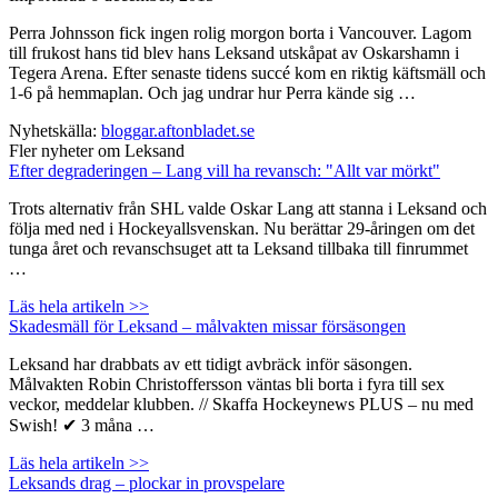
Perra Johnsson fick ingen rolig morgon borta i Vancouver. Lagom
till frukost hans tid blev hans Leksand utskåpat av Oskarshamn i
Tegera Arena. Efter senaste tidens succé kom en riktig käftsmäll och
1-6 på hemmaplan. Och jag undrar hur Perra kände sig …
Nyhetskälla:
bloggar.aftonbladet.se
Fler nyheter om Leksand
Efter degraderingen – Lang vill ha revansch: "Allt var mörkt"
Trots alternativ från SHL valde Oskar Lang att stanna i Leksand och
följa med ned i Hockeyallsvenskan. Nu berättar 29-åringen om det
tunga året och revanschsuget att ta Leksand tillbaka till finrummet
…
Läs hela artikeln >>
Skadesmäll för Leksand – målvakten missar försäsongen
Leksand har drabbats av ett tidigt avbräck inför säsongen.
Målvakten Robin Christoffersson väntas bli borta i fyra till sex
veckor, meddelar klubben. // Skaffa Hockeynews PLUS – nu med
Swish! ✔ 3 måna …
Läs hela artikeln >>
Leksands drag – plockar in provspelare