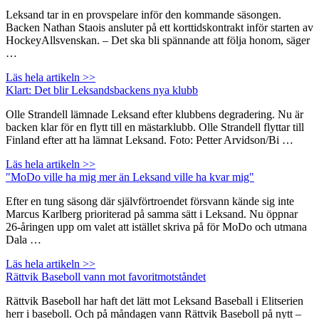
Leksand tar in en provspelare inför den kommande säsongen.
Backen Nathan Staois ansluter på ett korttidskontrakt inför starten av
HockeyAllsvenskan. – Det ska bli spännande att följa honom, säger
…
Läs hela artikeln >>
Klart: Det blir Leksandsbackens nya klubb
Olle Strandell lämnade Leksand efter klubbens degradering. Nu är
backen klar för en flytt till en mästarklubb. Olle Strandell flyttar till
Finland efter att ha lämnat Leksand. Foto: Petter Arvidson/Bi …
Läs hela artikeln >>
"MoDo ville ha mig mer än Leksand ville ha kvar mig"
Efter en tung säsong där självförtroendet försvann kände sig inte
Marcus Karlberg prioriterad på samma sätt i Leksand. Nu öppnar
26-åringen upp om valet att istället skriva på för MoDo och utmana
Dala …
Läs hela artikeln >>
Rättvik Baseboll vann mot favoritmotståndet
Rättvik Baseboll har haft det lätt mot Leksand Baseball i Elitserien
herr i baseboll. Och på måndagen vann Rättvik Baseboll på nytt –