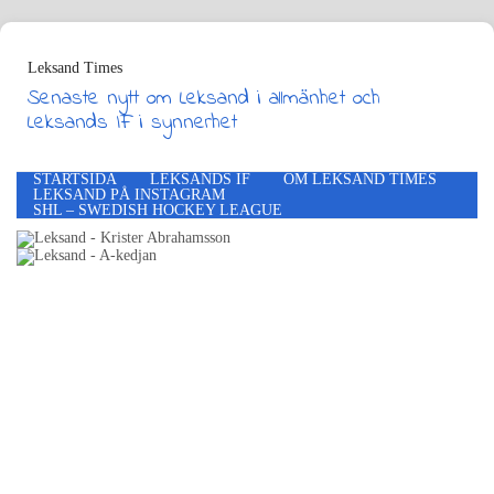
Leksand Times
Senaste nytt om Leksand i allmänhet och
Leksands IF i synnerhet
STARTSIDA
LEKSANDS IF
OM LEKSAND TIMES
LEKSAND PÅ INSTAGRAM
SHL – SWEDISH HOCKEY LEAGUE