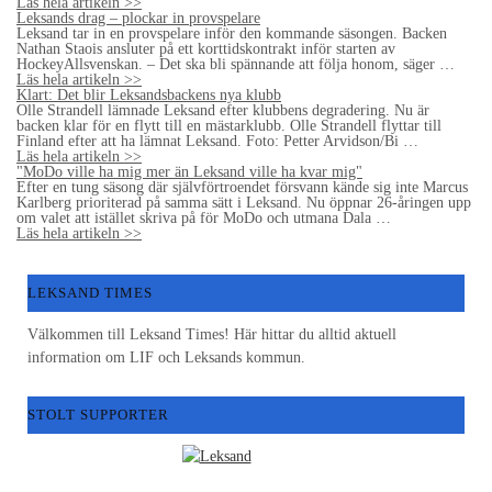
Läs hela artikeln >>
Leksands drag – plockar in provspelare
Leksand tar in en provspelare inför den kommande säsongen. Backen
Nathan Staois ansluter på ett korttidskontrakt inför starten av
HockeyAllsvenskan. – Det ska bli spännande att följa honom, säger …
Läs hela artikeln >>
Klart: Det blir Leksandsbackens nya klubb
Olle Strandell lämnade Leksand efter klubbens degradering. Nu är
backen klar för en flytt till en mästarklubb. Olle Strandell flyttar till
Finland efter att ha lämnat Leksand. Foto: Petter Arvidson/Bi …
Läs hela artikeln >>
"MoDo ville ha mig mer än Leksand ville ha kvar mig"
Efter en tung säsong där självförtroendet försvann kände sig inte Marcus
Karlberg prioriterad på samma sätt i Leksand. Nu öppnar 26-åringen upp
om valet att istället skriva på för MoDo och utmana Dala …
Läs hela artikeln >>
LEKSAND TIMES
Välkommen till Leksand Times! Här hittar du alltid aktuell
information om LIF och Leksands kommun.
STOLT SUPPORTER