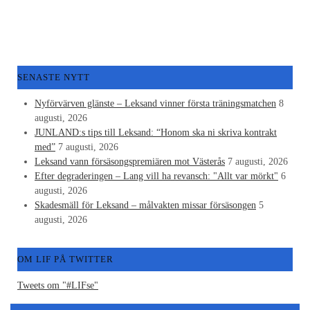
SENASTE NYTT
Nyförvärven glänste – Leksand vinner första träningsmatchen
8
augusti, 2026
JUNLAND:s tips till Leksand: “Honom ska ni skriva kontrakt
med”
7 augusti, 2026
Leksand vann försäsongspremiären mot Västerås
7 augusti, 2026
Efter degraderingen – Lang vill ha revansch: "Allt var mörkt"
6
augusti, 2026
Skadesmäll för Leksand – målvakten missar försäsongen
5
augusti, 2026
OM LIF PÅ TWITTER
Tweets om "#LIFse"