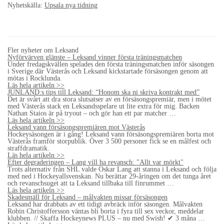
Nyhetskälla:
Upsala nya tidning
Fler nyheter om Leksand
Nyförvärven glänste – Leksand vinner första träningsmatchen
Under fredagskvällen spelades den första träningsmatchen inför säsongen
i Sverige där Västerås och Leksand kickstartade försäsongen genom att
mötas i Rocklunda.
Läs hela artikeln >>
JUNLAND:s tips till Leksand: “Honom ska ni skriva kontrakt med”
Det är svårt att dra stora slutsatser av en försäsongspremiär, men i mötet
med Västerås stack en Leksandsspelare ut lite extra för mig. Backen
Nathan Staios är på tryout – och gör han ett par matcher …
Läs hela artikeln >>
Leksand vann försäsongspremiären mot Västerås
Hockeysäsongen är i gång! Leksand vann försäsongspremiären borta mot
Västerås framför storpublik. Över 3 500 personer fick se en målfest och
straffdramatik.
Läs hela artikeln >>
Efter degraderingen – Lang vill ha revansch: "Allt var mörkt"
Trots alternativ från SHL valde Oskar Lang att stanna i Leksand och följa
med ned i Hockeyallsvenskan. Nu berättar 29-åringen om det tunga året
och revanschsuget att ta Leksand tillbaka till finrummet …
Läs hela artikeln >>
Skadesmäll för Leksand – målvakten missar försäsongen
Leksand har drabbats av ett tidigt avbräck inför säsongen. Målvakten
Robin Christoffersson väntas bli borta i fyra till sex veckor, meddelar
klubben. // Skaffa Hockeynews PLUS – nu med Swish! ✔ 3 måna …