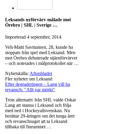
Leksands nyförvärv målade mot
Örebro | SHL | Sverige …
Importerad
4 september, 2014
Veli-Matti Savinainen, 28, kunde ha
stoppats från spel med Leksand. Men
mot Örebro debuterade stjärnförvärvet
– och noterades i målprotokollet när …
Nyhetskälla:
Aftonbladet
Fler nyheter om Leksand
Efter degraderingen – Lang vill ha
revansch: "Allt var mörkt"
Trots alternativ från SHL valde Oskar
Lang att stanna i Leksand och följa
med ned i Hockeyallsvenskan. Nu
berättar 29-åringen om det tunga året
och revanschsuget att ta Leksand
tillbaka till finrummet …