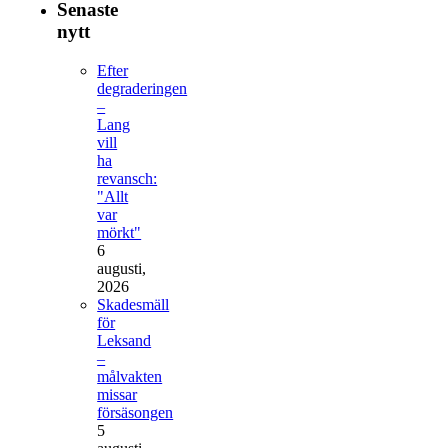
Senaste
nytt
Efter
degraderingen
–
Lang
vill
ha
revansch:
"Allt
var
mörkt"
6
augusti,
2026
Skadesmäll
för
Leksand
–
målvakten
missar
försäsongen
5