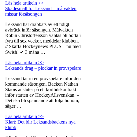
Läs hela artikeln >>
Skadesmäll för Leksand – målvakten
missar försäsongen
Leksand har drabbats av ett tidigt
avbräck inför säsongen. Målvakten
Robin Christoffersson väntas bli borta i
fyra till sex veckor, meddelar klubben.
// Skaffa Hockeynews PLUS – nu med
Swish! ✔ 3 måna …
Läs hela artikeln >>
Leksands drag – plockar in provspelare
Leksand tar in en provspelare inför den
kommande säsongen. Backen Nathan
Staois ansluter på ett korttidskontrakt
inför starten av HockeyAllsvenskan. –
Det ska bli spännande att följa honom,
säger …
Läs hela artikeln >>
Klart: Det blir Leksandsbackens nya
klubb