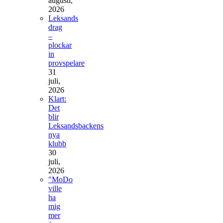
augusti,
2026
Leksands
drag
–
plockar
in
provspelare
31
juli,
2026
Klart:
Det
blir
Leksandsbackens
nya
klubb
30
juli,
2026
"MoDo
ville
ha
mig
mer