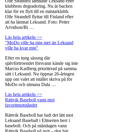
Olle Strandell lämnade Leksand efter
klubbens degradering. Nu är backen
klar för en flytt till en mästarklubb.
Olle Strandell flyttar till Finland efter
att ha lämnat Leksand. Foto: Petter
Arvidson/Bi …
Läs hela artikeln >>
"MoDo ville ha mig mer än Leksand
ville ha kvar mig"
Efter en tung säsong där
självförtroendet försvann kände sig inte
Marcus Karlberg prioriterad på samma
sätt i Leksand. Nu öppnar 26-åringen
upp om valet att istället skriva på för
MoDo och utmana Dala …
Läs hela artikeln >>
Rättvik Baseboll vann mot
favoritmotståndet
Rättvik Baseboll har haft det lätt mot
Leksand Baseball i Elitserien herr i
baseboll. Och på måndagen vann
Rättvik Baseboll på nytt – den här