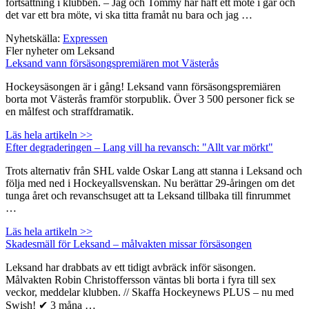
fortsättning i klubben. – Jag och Tommy har haft ett möte i går och
det var ett bra möte, vi ska titta framåt nu bara och jag …
Nyhetskälla:
Expressen
Fler nyheter om Leksand
Leksand vann försäsongspremiären mot Västerås
Hockeysäsongen är i gång! Leksand vann försäsongspremiären
borta mot Västerås framför storpublik. Över 3 500 personer fick se
en målfest och straffdramatik.
Läs hela artikeln >>
Efter degraderingen – Lang vill ha revansch: "Allt var mörkt"
Trots alternativ från SHL valde Oskar Lang att stanna i Leksand och
följa med ned i Hockeyallsvenskan. Nu berättar 29-åringen om det
tunga året och revanschsuget att ta Leksand tillbaka till finrummet
…
Läs hela artikeln >>
Skadesmäll för Leksand – målvakten missar försäsongen
Leksand har drabbats av ett tidigt avbräck inför säsongen.
Målvakten Robin Christoffersson väntas bli borta i fyra till sex
veckor, meddelar klubben. // Skaffa Hockeynews PLUS – nu med
Swish! ✔ 3 måna …