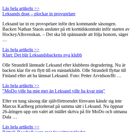
Läs hela artikeln >>
Leksands drag – plockar in provspelare
Leksand tar in en provspelare inför den kommande säsongen.
Backen Nathan Staois ansluter på ett korttidskontrakt inför starten av
HockeyAllsvenskan. – Det ska bli spännande att följa honom, säger
…
Läs hela artikeln >>
Klart: Det blir Leksandsbackens nya klubb
Olle Strandell lämnade Leksand efter klubbens degradering. Nu är
backen klar för en flytt till en mästarklubb. Olle Strandell flyttar till
Finland efter att ha lämnat Leksand. Foto: Petter Arvidson/Bi …
Läs hela artikeln >>
"MoDo ville ha mig mer än Leksand ville ha kvar mig"
Efter en tung säsong där självförtroendet försvann kände sig inte
Marcus Karlberg prioriterad på samma sätt i Leksand. Nu öppnar
26-åringen upp om valet att istället skriva på för MoDo och utmana
Dala …
Läs hela artikeln >>