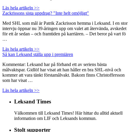
Läs hela artikeln >>
Zackrissons sista uppdrag? "Inte helt omöjligt"
Med SHL som mål är Patrik Zackrisson hemma i Leksand. I en stor
intervju öppnar nu 39-åringen upp om valet att återvända, avskedet
för ett år sedan – och framtiden på karriären. – Det beror på vart fö
…
Läs hela artikeln >>
Så kan Leksand ställa upp i premiären
Kommentar: Leksand har på förhand ett av seriens bästa
målvaktspar. Gidlöf har visat att han håller en bra SHL-nivå och
kommer att vara tänkt förstamålvakt. Bakom finns Christoffersson
som har visat …
Läs hela artikeln >>
Leksand Times
Välkommen till Leksand Times! Här hittar du alltid aktuell
information om LIF och Leksands kommun.
Stolt supporter