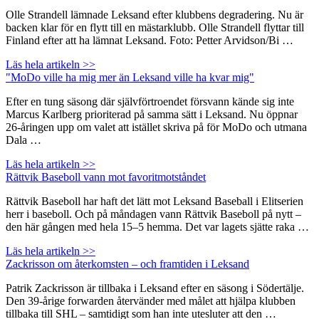
Olle Strandell lämnade Leksand efter klubbens degradering. Nu är
backen klar för en flytt till en mästarklubb. Olle Strandell flyttar till
Finland efter att ha lämnat Leksand. Foto: Petter Arvidson/Bi …
Läs hela artikeln >>
"MoDo ville ha mig mer än Leksand ville ha kvar mig"
Efter en tung säsong där självförtroendet försvann kände sig inte
Marcus Karlberg prioriterad på samma sätt i Leksand. Nu öppnar
26-åringen upp om valet att istället skriva på för MoDo och utmana
Dala …
Läs hela artikeln >>
Rättvik Baseboll vann mot favoritmotståndet
Rättvik Baseboll har haft det lätt mot Leksand Baseball i Elitserien
herr i baseboll. Och på måndagen vann Rättvik Baseboll på nytt –
den här gången med hela 15–5 hemma. Det var lagets sjätte raka …
Läs hela artikeln >>
Zackrisson om återkomsten – och framtiden i Leksand
Patrik Zackrisson är tillbaka i Leksand efter en säsong i Södertälje.
Den 39-årige forwarden återvänder med målet att hjälpa klubben
tillbaka till SHL – samtidigt som han inte utesluter att den …