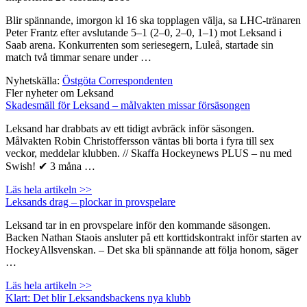
Blir spännande, imorgon kl 16 ska topplagen välja, sa LHC-tränaren
Peter Frantz efter avslutande 5–1 (2–0, 2–0, 1–1) mot Leksand i
Saab arena. Konkurrenten som seriesegern, Luleå, startade sin
match två timmar senare under …
Nyhetskälla:
Östgöta Correspondenten
Fler nyheter om Leksand
Skadesmäll för Leksand – målvakten missar försäsongen
Leksand har drabbats av ett tidigt avbräck inför säsongen.
Målvakten Robin Christoffersson väntas bli borta i fyra till sex
veckor, meddelar klubben. // Skaffa Hockeynews PLUS – nu med
Swish! ✔ 3 måna …
Läs hela artikeln >>
Leksands drag – plockar in provspelare
Leksand tar in en provspelare inför den kommande säsongen.
Backen Nathan Staois ansluter på ett korttidskontrakt inför starten av
HockeyAllsvenskan. – Det ska bli spännande att följa honom, säger
…
Läs hela artikeln >>
Klart: Det blir Leksandsbackens nya klubb