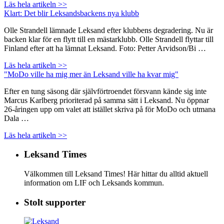
Läs hela artikeln >>
Klart: Det blir Leksandsbackens nya klubb
Olle Strandell lämnade Leksand efter klubbens degradering. Nu är
backen klar för en flytt till en mästarklubb. Olle Strandell flyttar till
Finland efter att ha lämnat Leksand. Foto: Petter Arvidson/Bi …
Läs hela artikeln >>
"MoDo ville ha mig mer än Leksand ville ha kvar mig"
Efter en tung säsong där självförtroendet försvann kände sig inte
Marcus Karlberg prioriterad på samma sätt i Leksand. Nu öppnar
26-åringen upp om valet att istället skriva på för MoDo och utmana
Dala …
Läs hela artikeln >>
Leksand Times
Välkommen till Leksand Times! Här hittar du alltid aktuell
information om LIF och Leksands kommun.
Stolt supporter