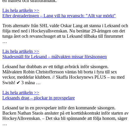
en målfest och straffdramatik.
Läs hela artikeln >>
Efter degraderingen – Lang vill ha revansch: "Allt var mörkt"
Trots alternativ från SHL valde Oskar Lang att stanna i Leksand och
följa med ned i Hockeyallsvenskan. Nu berättar 29-åringen om det
tunga året och revanschsuget att ta Leksand tillbaka till finrummet
…
Läs hela artikeln >>
Skadesmäll för Leksand – målvakten missar försäsongen
Leksand har drabbats av ett tidigt avbräck inför säsongen.
Målvakten Robin Christoffersson väntas bli borta i fyra till sex
veckor, meddelar klubben. // Skaffa Hockeynews PLUS – nu med
Swish! ✔ 3 måna …
Läs hela artikeln >>
Leksands drag – plockar in provspelare
Leksand tar in en provspelare inför den kommande säsongen.
Backen Nathan Staois ansluter på ett korttidskontrakt inför starten av
HockeyAllsvenskan. – Det ska bli spännande att följa honom, säger
…