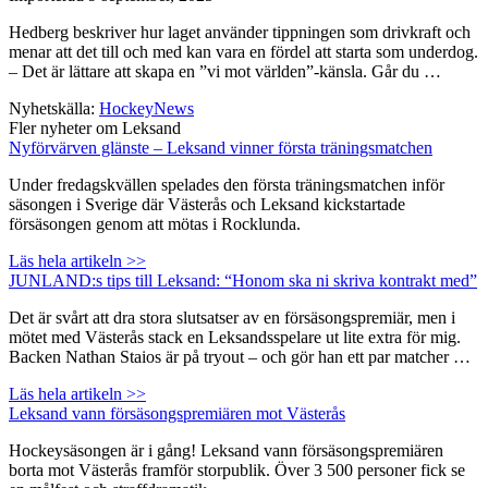
Hedberg beskriver hur laget använder tippningen som drivkraft och
menar att det till och med kan vara en fördel att starta som underdog.
– Det är lättare att skapa en ”vi mot världen”-känsla. Går du …
Nyhetskälla:
HockeyNews
Fler nyheter om Leksand
Nyförvärven glänste – Leksand vinner första träningsmatchen
Under fredagskvällen spelades den första träningsmatchen inför
säsongen i Sverige där Västerås och Leksand kickstartade
försäsongen genom att mötas i Rocklunda.
Läs hela artikeln >>
JUNLAND:s tips till Leksand: “Honom ska ni skriva kontrakt med”
Det är svårt att dra stora slutsatser av en försäsongspremiär, men i
mötet med Västerås stack en Leksandsspelare ut lite extra för mig.
Backen Nathan Staios är på tryout – och gör han ett par matcher …
Läs hela artikeln >>
Leksand vann försäsongspremiären mot Västerås
Hockeysäsongen är i gång! Leksand vann försäsongspremiären
borta mot Västerås framför storpublik. Över 3 500 personer fick se