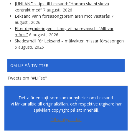
JUNLAND:s tips till Leksand: “Honom ska ni skriva
kontrakt med”
7 augusti, 2026
Leksand vann försäsongspremiären mot Västerås
7
augusti, 2026
Efter degraderingen – Lang vill ha revansch: "Allt var
mörkt"
6 augusti, 2026
Skadesmäll för Leksand – målvakten missar försäsongen
5 augusti, 2026
OM LIF PÅ TWITTER
Tweets om "#LIFse"
Detta är en sajt som samlar nyheter om Leksand.
Vi länkar alltid till originalkällan, och respektive utgivare har
självklart copyright på sitt innehåll.
Till vanliga sidan