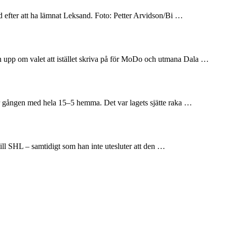
and efter att ha lämnat Leksand. Foto: Petter Arvidson/Bi …
en upp om valet att istället skriva på för MoDo och utmana Dala …
här gången med hela 15–5 hemma. Det var lagets sjätte raka …
till SHL – samtidigt som han inte utesluter att den …