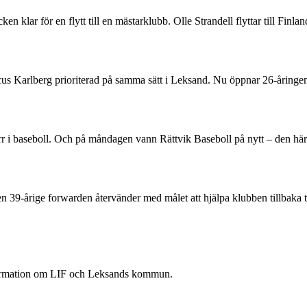
 klar för en flytt till en mästarklubb. Olle Strandell flyttar till Finl
rcus Karlberg prioriterad på samma sätt i Leksand. Nu öppnar 26-åring
 herr i baseboll. Och på måndagen vann Rättvik Baseboll på nytt – den 
Den 39-årige forwarden återvänder med målet att hjälpa klubben tillbaka 
nformation om LIF och Leksands kommun.