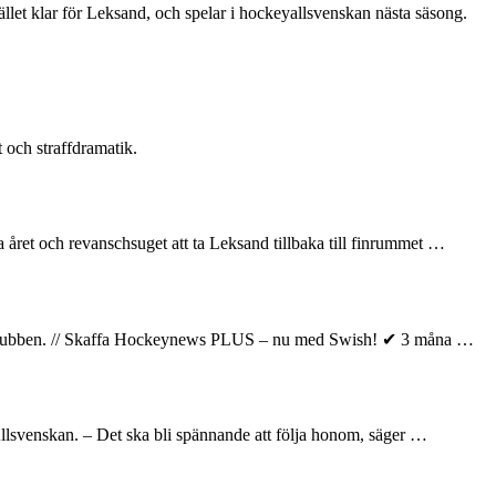
ället klar för Leksand, och spelar i hockeyallsvenskan nästa säsong.
 och straffdramatik.
året och revanschsuget att ta Leksand tillbaka till finrummet …
elar klubben. // Skaffa Hockeynews PLUS – nu med Swish! ✔ 3 måna …
llsvenskan. – Det ska bli spännande att följa honom, säger …