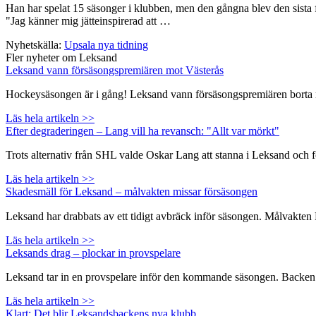
Han har spelat 15 säsonger i klubben, men den gångna blev den sista f
"Jag känner mig jätteinspirerad att …
Nyhetskälla:
Upsala nya tidning
Fler nyheter om Leksand
Leksand vann försäsongspremiären mot Västerås
Hockeysäsongen är i gång! Leksand vann försäsongspremiären borta mo
Läs hela artikeln >>
Efter degraderingen – Lang vill ha revansch: "Allt var mörkt"
Trots alternativ från SHL valde Oskar Lang att stanna i Leksand och 
Läs hela artikeln >>
Skadesmäll för Leksand – målvakten missar försäsongen
Leksand har drabbats av ett tidigt avbräck inför säsongen. Målvakte
Läs hela artikeln >>
Leksands drag – plockar in provspelare
Leksand tar in en provspelare inför den kommande säsongen. Backen Na
Läs hela artikeln >>
Klart: Det blir Leksandsbackens nya klubb