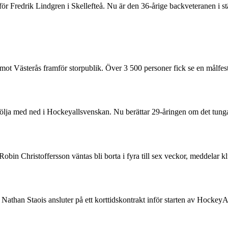
ör Fredrik Lindgren i Skellefteå. Nu är den 36-årige backveteranen i st
t Västerås framför storpublik. Över 3 500 personer fick se en målfest
följa med ned i Hockeyallsvenskan. Nu berättar 29-åringen om det tunga 
n Robin Christoffersson väntas bli borta i fyra till sex veckor, medd
than Staois ansluter på ett korttidskontrakt inför starten av HockeyA