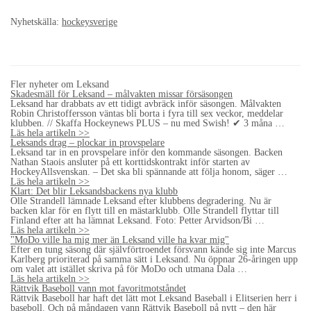
Nyhetskälla:
hockeysverige
Fler nyheter om Leksand
Skadesmäll för Leksand – målvakten missar försäsongen
Leksand har drabbats av ett tidigt avbräck inför säsongen. Målvakten
Robin Christoffersson väntas bli borta i fyra till sex veckor, meddelar
klubben. // Skaffa Hockeynews PLUS – nu med Swish! ✔ 3 måna …
Läs hela artikeln >>
Leksands drag – plockar in provspelare
Leksand tar in en provspelare inför den kommande säsongen. Backen
Nathan Staois ansluter på ett korttidskontrakt inför starten av
HockeyAllsvenskan. – Det ska bli spännande att följa honom, säger …
Läs hela artikeln >>
Klart: Det blir Leksandsbackens nya klubb
Olle Strandell lämnade Leksand efter klubbens degradering. Nu är
backen klar för en flytt till en mästarklubb. Olle Strandell flyttar till
Finland efter att ha lämnat Leksand. Foto: Petter Arvidson/Bi …
Läs hela artikeln >>
"MoDo ville ha mig mer än Leksand ville ha kvar mig"
Efter en tung säsong där självförtroendet försvann kände sig inte Marcus
Karlberg prioriterad på samma sätt i Leksand. Nu öppnar 26-åringen upp
om valet att istället skriva på för MoDo och utmana Dala …
Läs hela artikeln >>
Rättvik Baseboll vann mot favoritmotståndet
Rättvik Baseboll har haft det lätt mot Leksand Baseball i Elitserien herr i
baseboll. Och på måndagen vann Rättvik Baseboll på nytt – den här