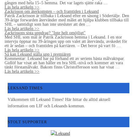
gången med hela 15–5 hemma. Det var lagets sjätte raka …
Läs hela artikeln >>
Zackrisson om återkomsten – och framtiden i Leksand
Patrik Zackrisson är tillbaka i Leksand efter en säsong i Södertälje. Den
39-årige forwarden återvänder med målet att hjälpa klubben tillbaka till
SHL – samtidigt som han inte utesluter att den …
Läs hela artikeln >>
Zackrissons sista uppdrag? "Inte helt omöjligt"
Med SHL som mål är Patrik Zackrisson hemma i Leksand. I en stor
intervju öppnar nu 39-åringen upp om valet att återvända, avskedet för
ett år sedan – och framtiden på karriären. – Det beror på vart fö …
Läs hela artikeln >>
Så kan Leksand ställa upp i premiären
Kommentar: Leksand har på förhand ett av seriens bästa målvaktspar.
Gidlöf har visat att han håller en bra SHL-nivå och kommer att vara
tänkt förstamålvakt. Bakom finns Christoffersson som har visat …
Läs hela artikeln >>
LEKSAND TIMES
Välkommen till Leksand Times! Här hittar du alltid aktuell
information om LIF och Leksands kommun.
STOLT SUPPORTER