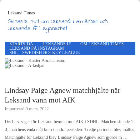
Leksand Times
Senaste nytt om Leksand i allmänhet och
Leksands IF i synnerhet
STARTSIDA
LEKSANDS IF
OM LEKSAND TIMES
LEKSAND PÅ INSTAGRAM
SHL – SWEDISH HOCKEY LEAGUE
Lindsay Paige Agnew matchhjälte när
Leksand vann mot AIK
Importerad
9 mars, 2022
Det blev seger för Leksand hemma mot AIK i SDHL. Matchen slutade 1-
0, matchens enda mål kom i andra perioden. Tredje perioden blev mållös.
Matchhjälte för Leksand blev Lindsay Paige Agnew som gjorde m …