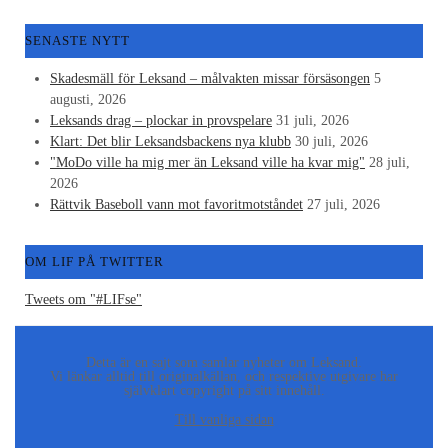
SENASTE NYTT
Skadesmäll för Leksand – målvakten missar försäsongen
5
augusti, 2026
Leksands drag – plockar in provspelare
31 juli, 2026
Klart: Det blir Leksandsbackens nya klubb
30 juli, 2026
"MoDo ville ha mig mer än Leksand ville ha kvar mig"
28 juli,
2026
Rättvik Baseboll vann mot favoritmotståndet
27 juli, 2026
OM LIF PÅ TWITTER
Tweets om "#LIFse"
Detta är en sajt som samlar nyheter om Leksand.
Vi länkar alltid till originalkällan, och respektive utgivare har
självklart copyright på sitt innehåll.
Till vanliga sidan