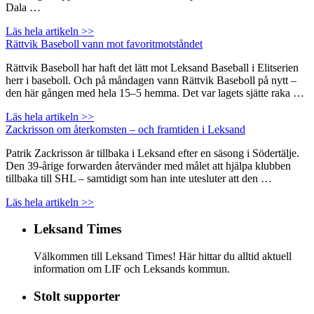
Dala …
Läs hela artikeln >>
Rättvik Baseboll vann mot favoritmotståndet
Rättvik Baseboll har haft det lätt mot Leksand Baseball i Elitserien
herr i baseboll. Och på måndagen vann Rättvik Baseboll på nytt –
den här gången med hela 15–5 hemma. Det var lagets sjätte raka …
Läs hela artikeln >>
Zackrisson om återkomsten – och framtiden i Leksand
Patrik Zackrisson är tillbaka i Leksand efter en säsong i Södertälje.
Den 39-årige forwarden återvänder med målet att hjälpa klubben
tillbaka till SHL – samtidigt som han inte utesluter att den …
Läs hela artikeln >>
Leksand Times
Välkommen till Leksand Times! Här hittar du alltid aktuell
information om LIF och Leksands kommun.
Stolt supporter