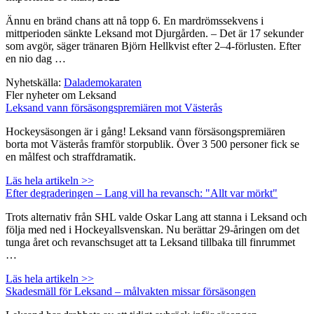
Ännu en bränd chans att nå topp 6. En mardrömssekvens i
mittperioden sänkte Leksand mot Djurgården. – Det är 17 sekunder
som avgör, säger tränaren Björn Hellkvist efter 2–4-förlusten. Efter
en nio dag …
Nyhetskälla:
Dalademokaraten
Fler nyheter om Leksand
Leksand vann försäsongspremiären mot Västerås
Hockeysäsongen är i gång! Leksand vann försäsongspremiären
borta mot Västerås framför storpublik. Över 3 500 personer fick se
en målfest och straffdramatik.
Läs hela artikeln >>
Efter degraderingen – Lang vill ha revansch: "Allt var mörkt"
Trots alternativ från SHL valde Oskar Lang att stanna i Leksand och
följa med ned i Hockeyallsvenskan. Nu berättar 29-åringen om det
tunga året och revanschsuget att ta Leksand tillbaka till finrummet
…
Läs hela artikeln >>
Skadesmäll för Leksand – målvakten missar försäsongen