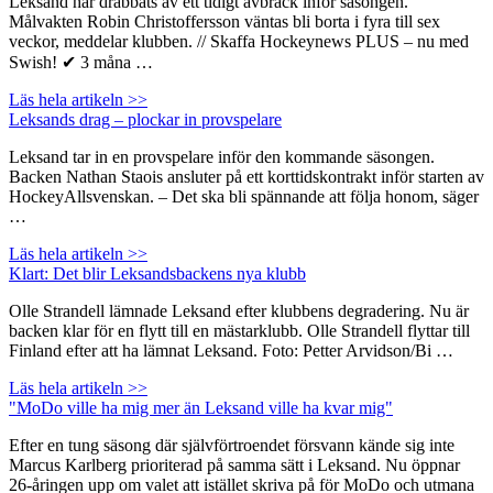
Leksand har drabbats av ett tidigt avbräck inför säsongen.
Målvakten Robin Christoffersson väntas bli borta i fyra till sex
veckor, meddelar klubben. // Skaffa Hockeynews PLUS – nu med
Swish! ✔ 3 måna …
Läs hela artikeln >>
Leksands drag – plockar in provspelare
Leksand tar in en provspelare inför den kommande säsongen.
Backen Nathan Staois ansluter på ett korttidskontrakt inför starten av
HockeyAllsvenskan. – Det ska bli spännande att följa honom, säger
…
Läs hela artikeln >>
Klart: Det blir Leksandsbackens nya klubb
Olle Strandell lämnade Leksand efter klubbens degradering. Nu är
backen klar för en flytt till en mästarklubb. Olle Strandell flyttar till
Finland efter att ha lämnat Leksand. Foto: Petter Arvidson/Bi …
Läs hela artikeln >>
"MoDo ville ha mig mer än Leksand ville ha kvar mig"
Efter en tung säsong där självförtroendet försvann kände sig inte
Marcus Karlberg prioriterad på samma sätt i Leksand. Nu öppnar
26-åringen upp om valet att istället skriva på för MoDo och utmana