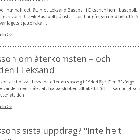
oll har haft det lätt mot Leksand Baseball i Elitserien herr i baseboll.
gen vann Rättvik Baseboll på nytt – den här gången med hela 15–5
ar lagets sjätte raka …
keln >>
sson om återkomsten – och
den i Leksand
sson är tillbaka i Leksand efter en säsong i Södertälje. Den 39-årige
rvänder med målet att hjälpa klubben tillbaka till SHL – samtidigt so
luter att den …
keln >>
ssons sista uppdrag? "Inte helt