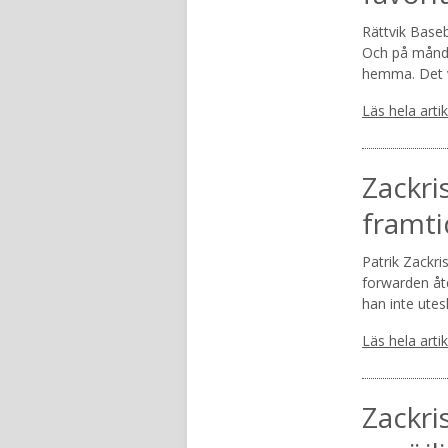
Rättvik Baseb
Och på månda
hemma. Det v
Läs hela arti
Zackri
framti
Patrik Zackri
forwarden åte
han inte utes
Läs hela arti
Zackri