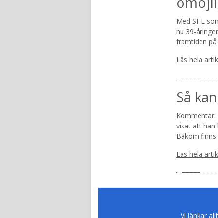
omöjli
Med SHL som 
nu 39-åringen
framtiden på 
Läs hela arti
Så kan
Kommentar: L
visat att han
Bakom finns 
Läs hela arti
Vi länkar all