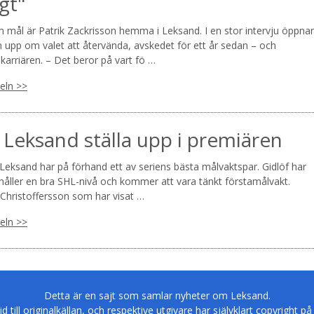
gt"
mål är Patrik Zackrisson hemma i Leksand. I en stor intervju öppnar
 upp om valet att återvända, avskedet för ett år sedan – och
karriären. – Det beror på vart fö …
keln >>
 Leksand ställa upp i premiären
eksand har på förhand ett av seriens bästa målvaktspar. Gidlöf har
 håller en bra SHL-nivå och kommer att vara tänkt förstamålvakt.
Christoffersson som har visat …
keln >>
Detta är en sajt som samlar nyheter om Leksand.
tid till originalkällan, och respektive utgivare har självklart copyright på 