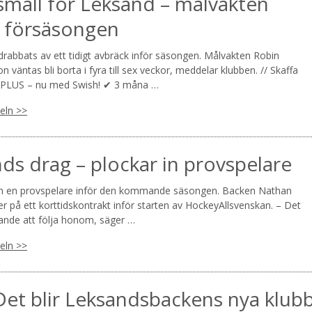
mäll för Leksand – målvakten
 försäsongen
rabbats av ett tidigt avbräck inför säsongen. Målvakten Robin
n väntas bli borta i fyra till sex veckor, meddelar klubben. // Skaffa
PLUS – nu med Swish! ✔ 3 måna …
keln >>
ds drag – plockar in provspelare
in en provspelare inför den kommande säsongen. Backen Nathan
er på ett korttidskontrakt inför starten av HockeyAllsvenskan. – Det
nande att följa honom, säger …
keln >>
 Det blir Leksandsbackens nya klub