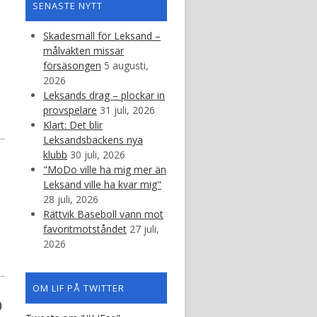
SENASTE NYTT
Skadesmäll för Leksand –
målvakten missar
försäsongen
5 augusti,
2026
Leksands drag – plockar in
provspelare
31 juli, 2026
Klart: Det blir
Leksandsbackens nya
klubb
30 juli, 2026
"MoDo ville ha mig mer än
Leksand ville ha kvar mig"
28 juli, 2026
Rättvik Baseboll vann mot
favoritmotståndet
27 juli,
2026
OM LIF PÅ TWITTER
b