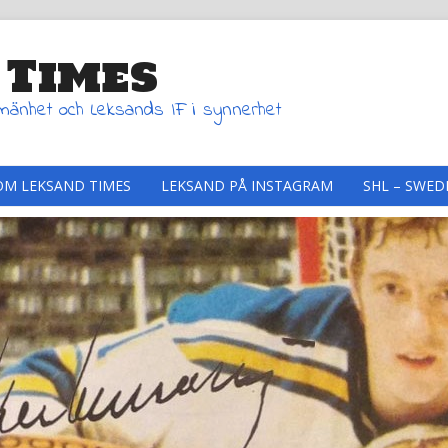
 Times
lmänhet och Leksands IF i synnerhet
OM LEKSAND TIMES
LEKSAND PÅ INSTAGRAM
SHL – SWED