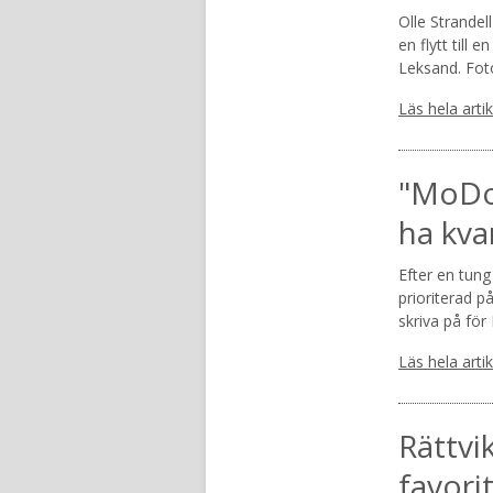
Olle Strandel
en flytt till 
Leksand. Fot
Läs hela arti
"MoDo 
ha kva
Efter en tung
prioriterad p
skriva på fö
Läs hela arti
Rättvi
favori