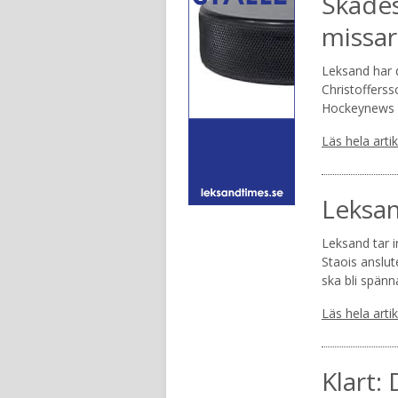
Skades
missar
Leksand har d
Christoffersso
Hockeynews 
Läs hela arti
Leksan
Leksand tar 
Staois anslut
ska bli spän
Läs hela arti
Klart: