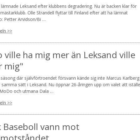
l lämnade Leksand efter klubbens degradering. Nu är backen klar för
en mästarklubb. Olle Strandell flyttar till Finland efter att ha lämnat
o: Petter Arvidson/Bi …
keln >>
ville ha mig mer än Leksand ville
r mig"
 säsong där självförtroendet försvann kände sig inte Marcus Karlberg
å samma sätt i Leksand. Nu öppnar 26-åringen upp om valet att iställe
r MoDo och utmana Dala …
keln >>
k Baseboll vann mot
tmotståndet