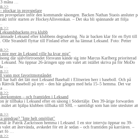
 3 måna …
ln >>
– plockar in provspelare
 en provspelare inför den kommande säsongen. Backen Nathan Staois ansluter p
trakt inför starten av HockeyAllsvenskan. – Det ska bli spännande att följa
 …
ln >>
r Leksandsbackens nya klubb
lämnade Leksand efter klubbens degradering. Nu är backen klar för en flytt till
 Olle Strandell flyttar till Finland efter att ha lämnat Leksand. Foto: Petter
…
ln >>
 mig mer än Leksand ville ha kvar mig"
äsong där självförtroendet försvann kände sig inte Marcus Karlberg prioriterad
i Leksand. Nu öppnar 26-åringen upp om valet att istället skriva på för MoDo
ala …
ln >>
ll vann mot favoritmotståndet
l har haft det lätt mot Leksand Baseball i Elitserien herr i baseboll. Och på
Rättvik Baseboll på nytt – den här gången med hela 15–5 hemma. Det var
aka …
ln >>
återkomsten – och framtiden i Leksand
on är tillbaka i Leksand efter en säsong i Södertälje. Den 39-årige forwarden
målet att hjälpa klubben tillbaka till SHL – samtidigt som han inte utesluter at
ln >>
ta uppdrag? "Inte helt omöjligt"
l är Patrik Zackrisson hemma i Leksand. I en stor intervju öppnar nu 39-
valet att återvända, avskedet för ett år sedan – och framtiden på karriären. –
art fö …
ln >>