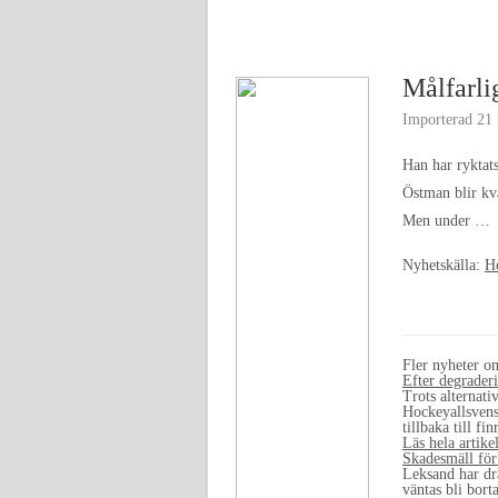
Målfarli
Importerad
21 
Han har ryktats
Östman blir kva
Men under …
Nyhetskälla:
H
Fler nyheter 
Efter degrader
Trots alternat
Hockeyallsvens
tillbaka till 
Läs hela artike
Skadesmäll för
Leksand har dr
väntas bli bor