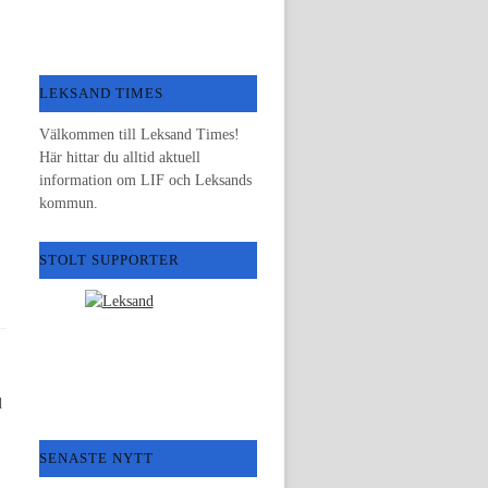
LEKSAND TIMES
Välkommen till Leksand Times!
Här hittar du alltid aktuell
information om LIF och Leksands
kommun.
STOLT SUPPORTER
d
SENASTE NYTT