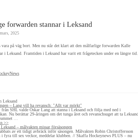
ge forwarden stannar i Leksand
mars, 2025
 vara på väg bort. Men nu står det klart att den målfarlige forwarden Kalle
r i Leksand. Framtiden i Leksand har varit ett frågetecken under en längre tid.
ockeyNews
om Leksand
ingen – Lang vill ha revansch: "Allt var mörkt"
iv från SHL valde Oskar Lang att stanna i Leksand och följa med ned i
kan. Nu berättar 29-åringen om det tunga året och revanschsuget att ta Leksan
finrummet …
ln >>
 Leksand – målvakten missar försäsongen
abbats av ett tidigt avbräck inför säsongen. Målvakten Robin Christoffersson
ta i fyra till sex veckor, meddelar klubben. // Skaffa Hockeynews PLUS – nu