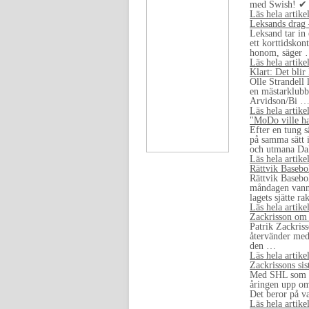
med Swish! ✔
Läs hela artike
Leksands drag 
Leksand tar in
ett korttidskon
honom, säger
Läs hela artike
Klart: Det bli
Olle Strandell 
en mästarklubb.
Arvidson/Bi 
Läs hela artike
"MoDo ville ha
Efter en tung s
på samma sätt 
och utmana D
Läs hela artike
Rättvik Basebo
Rättvik Basebol
måndagen vann 
lagets sjätte r
Läs hela artike
Zackrisson om 
Patrik Zackriss
återvänder med 
den …
Läs hela artike
Zackrissons sis
Med SHL som må
åringen upp om 
Det beror på v
Läs hela artike