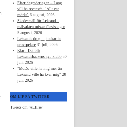
Efter degraderingen – Lang
vill ha revansch: "Allt var
å
mörkt"
6 augusti, 2026
Skadesmäll för Leksand –
målvakten missar försäsongen
5 augusti, 2026
Leksands drag – plockar in
provspelare
31 juli, 2026
Klart: Det blir
Leksandsbackens nya klubb
30
juli, 2026
"MoDo ville ha mig mer än
Leksand ville ha kvar mig"
28
juli, 2026
OM LIF PÅ TWITTER
t
Tweets om "#LIFse"