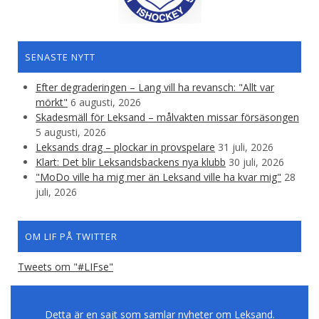
SENASTE NYTT
Efter degraderingen – Lang vill ha revansch: "Allt var
mörkt"
6 augusti, 2026
Skadesmäll för Leksand – målvakten missar försäsongen
5 augusti, 2026
Leksands drag – plockar in provspelare
31 juli, 2026
Klart: Det blir Leksandsbackens nya klubb
30 juli, 2026
"MoDo ville ha mig mer än Leksand ville ha kvar mig"
28
juli, 2026
OM LIF PÅ TWITTER
Tweets om "#LIFse"
Detta är en sajt som samlar nyheter om Leksand.