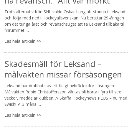
ha revansch: "Allt var mörkt"
Trots alternativ från SHL valde Oskar Lang att stanna i Leksand
och följa med ned i Hockeyallsvenskan. Nu berättar 29-åringen
om det tunga året och revanschsuget att ta Leksand tillbaka till
finrummet …
Läs hela artikeln >>
Skadesmäll för Leksand –
målvakten missar försäsongen
Leksand har drabbats av ett tidigt avbräck inför säsongen.
Målvakten Robin Christoffersson väntas bli borta i fyra till sex
veckor, meddelar klubben. // Skaffa Hockeynews PLUS – nu med
Swish! ✔ 3 måna …
Läs hela artikeln >>