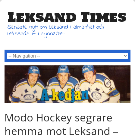
Leksand Times
Senaste nytt om Leksand i allmänhet och
Leksands IF i synnerhet
Modo Hockey segrare
hemma mot Leksand –