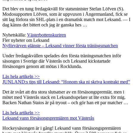
Det blev en tung fredagskväll för statsminister Stefan Löfven (S).
Modosupporten Löfven, som är uppvuxen i Ångermanland, fick se
sitt lag förlora sin SHL-plats i en dramatisk match mot Leksand. — I
dag känns det bittert och jag är ganska hes …
Nyhetskälla:
Västerbottenskuriren
Fler nyheter om Leksand
Nyförvärven glänste – Leksand vinner första träningsmatchen
Under fredagskvällen spelades den första träningsmatchen inför
säsongen i Sverige där Västerås och Leksand kickstartade
försäsongen genom att mötas i Rocklunda.
Läs hela artikeln >>
JUNLAND:s tips till Leksand: “Honom ska ni skriva kontrakt med”
Det är svårt att dra stora slutsatser av en försäsongspremiär, men i
mötet med Västerås stack en Leksandsspelare ut lite extra för mig.
Backen Nathan Staios är på tryout – och gör han ett par matcher …
Läs hela artikeln >>
Leksand vann försäsongspremiären mot Västerås
Hockeysäsongen är i gång! Leksand vann försäsongspremiären