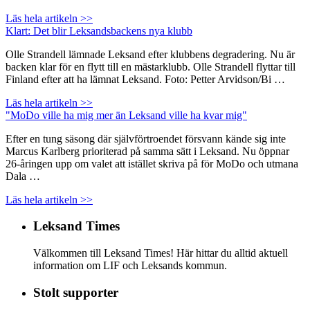
Läs hela artikeln >>
Klart: Det blir Leksandsbackens nya klubb
Olle Strandell lämnade Leksand efter klubbens degradering. Nu är
backen klar för en flytt till en mästarklubb. Olle Strandell flyttar till
Finland efter att ha lämnat Leksand. Foto: Petter Arvidson/Bi …
Läs hela artikeln >>
"MoDo ville ha mig mer än Leksand ville ha kvar mig"
Efter en tung säsong där självförtroendet försvann kände sig inte
Marcus Karlberg prioriterad på samma sätt i Leksand. Nu öppnar
26-åringen upp om valet att istället skriva på för MoDo och utmana
Dala …
Läs hela artikeln >>
Leksand Times
Välkommen till Leksand Times! Här hittar du alltid aktuell
information om LIF och Leksands kommun.
Stolt supporter