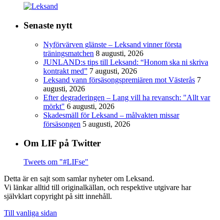
Senaste nytt
Nyförvärven glänste – Leksand vinner första
träningsmatchen
8 augusti, 2026
JUNLAND:s tips till Leksand: “Honom ska ni skriva
kontrakt med”
7 augusti, 2026
Leksand vann försäsongspremiären mot Västerås
7
augusti, 2026
Efter degraderingen – Lang vill ha revansch: "Allt var
mörkt"
6 augusti, 2026
Skadesmäll för Leksand – målvakten missar
försäsongen
5 augusti, 2026
Om LIF på Twitter
Tweets om "#LIFse"
Detta är en sajt som samlar nyheter om Leksand.
Vi länkar alltid till originalkällan, och respektive utgivare har
självklart copyright på sitt innehåll.
Till vanliga sidan