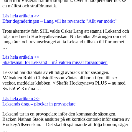
borta mot Västerås framför storpublik. Över 3 500 personer fick se
en målfest och straffdramatik.
Läs hela artikeln >>
Efter degraderingen – Lang vill ha revansch: "Allt var mörkt"
Trots alternativ från SHL valde Oskar Lang att stanna i Leksand och
följa med ned i Hockeyallsvenskan. Nu berättar 29-åringen om det
tunga året och revanschsuget att ta Leksand tillbaka till finrummet
…
Läs hela artikeln >>
Skadesmäll för Leksand – målvakten missar försäsongen
Leksand har drabbats av ett tidigt avbräck inför säsongen.
Målvakten Robin Christoffersson väntas bli borta i fyra till sex
veckor, meddelar klubben. // Skaffa Hockeynews PLUS – nu med
Swish! ✔ 3 måna …
Läs hela artikeln >>
Leksands drag – plockar in provspelare
Leksand tar in en provspelare inför den kommande säsongen.
Backen Nathan Staois ansluter på ett korttidskontrakt inför starten av
HockeyAllsvenskan. – Det ska bli spännande att följa honom, säger
…