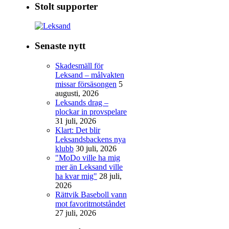
Stolt supporter
Senaste nytt
Skadesmäll för
Leksand – målvakten
missar försäsongen
5
augusti, 2026
Leksands drag –
plockar in provspelare
31 juli, 2026
Klart: Det blir
Leksandsbackens nya
klubb
30 juli, 2026
"MoDo ville ha mig
mer än Leksand ville
ha kvar mig"
28 juli,
2026
Rättvik Baseboll vann
mot favoritmotståndet
27 juli, 2026