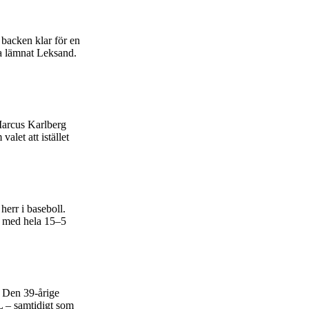
backen klar för en
t ha lämnat Leksand.
 Marcus Karlberg
let att istället
herr i baseboll.
n med hela 15–5
. Den 39-årige
L – samtidigt som