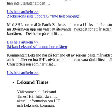
han inte utesluter att den …
Läs hela artikeln >>
Zackrissons sista uppdrag? "Inte helt omöjligt"
Med SHL som mål är Patrik Zackrisson hemma i Leksand. I en stor
nu 39-åringen upp om valet att återvända, avskedet för ett år seda
karriären. – Det beror på vart fö …
Läs hela artikeln >>
Så kan Leksand ställa upp i premiären
Kommentar: Leksand har på förhand ett av seriens bästa målvaktspa
att han håller en bra SHL-nivå och kommer att vara tänkt förstam
Christoffersson som har visat …
Läs hela artikeln >>
Leksand Times
Välkommen till Leksand
Times! Här hittar du alltid
aktuell information om LIF
och Leksands kommun.