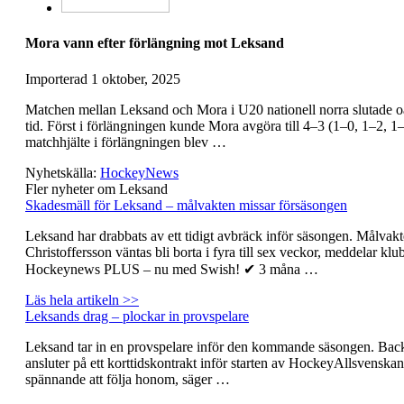
Mora vann efter förlängning mot Leksand
Importerad
1 oktober, 2025
Matchen mellan Leksand och Mora i U20 nationell norra slutade oav
tid. Först i förlängningen kunde Mora avgöra till 4–3 (1–0, 1–2, 1–
matchhjälte i förlängningen blev …
Nyhetskälla:
HockeyNews
Fler nyheter om Leksand
Skadesmäll för Leksand – målvakten missar försäsongen
Leksand har drabbats av ett tidigt avbräck inför säsongen. Målvak
Christoffersson väntas bli borta i fyra till sex veckor, meddelar klu
Hockeynews PLUS – nu med Swish! ✔ 3 måna …
Läs hela artikeln >>
Leksands drag – plockar in provspelare
Leksand tar in en provspelare inför den kommande säsongen. Bac
ansluter på ett korttidskontrakt inför starten av HockeyAllsvenskan
spännande att följa honom, säger …