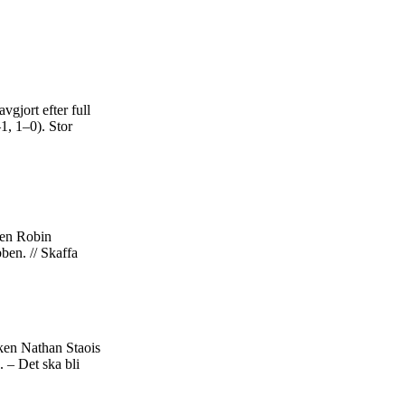
gjort efter full
1, 1–0). Stor
ten Robin
bben. // Skaffa
ken Nathan Staois
. – Det ska bli