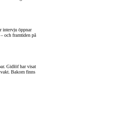
 intervju öppnar
n – och framtiden på
r. Gidlöf har visat
ålvakt. Bakom finns