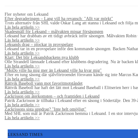
Fler nyheter om Leksand
Efter degraderingen – Lang vill ha revansch: "Allt var mörkt"
Trots alternativ från SHL valde Oskar Lang att stanna i Leksand och följa m
Läs hela artikeln >>
Skadesmäll för Leksand – målvakten missar försäsongen
Leksand har drabbats av ett tidigt avbräck inför säsongen. Målvakten Robi
Läs hela artikeln >>
Leksands drag – plockar in provspelare
Leksand tar in en provspelare inför den kommande säsongen. Backen Nathan S
Läs hela artikeln >>
Klart: Det blir Leksandsbackens nya klubb
Olle Strandell lämnade Leksand efter klubbens degradering. Nu är backen klar
Läs hela artikeln >>
"MoDo ville ha mig mer än Leksand ville ha kvar mig"
Efter en tung säsong där självförtroendet försvann kände sig inte Marcus K
Läs hela artikeln >>
Rättvik Baseboll vann mot favoritmotståndet
Rättvik Baseboll har haft det lätt mot Leksand Baseball i Elitserien herr i
Läs hela artikeln >>
Zackrisson om återkomsten – och framtiden i Leksand
Patrik Zackrisson är tillbaka i Leksand efter en säsong i Södertälje. Den 39
Läs hela artikeln >>
Zackrissons sista uppdrag? "Inte helt omöjligt"
Med SHL som mål är Patrik Zackrisson hemma i Leksand. I en stor intervju ö
Läs hela artikeln >>
LEKSAND TIMES