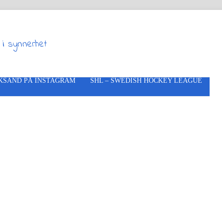
 i synnerhet
KSAND PÅ INSTAGRAM
SHL – SWEDISH HOCKEY LEAGUE