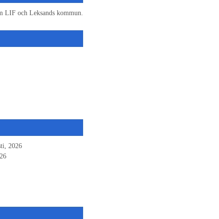
n om LIF och Leksands kommun.
ti, 2026
026