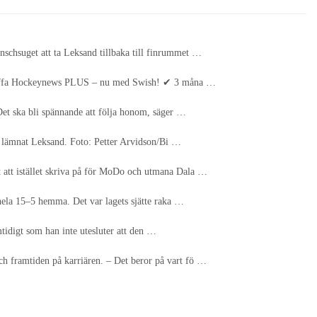
nschsuget att ta Leksand tillbaka till finrummet …
// Skaffa Hockeynews PLUS – nu med Swish! ✔ 3 måna …
Det ska bli spännande att följa honom, säger …
 ha lämnat Leksand. Foto: Petter Arvidson/Bi …
t att istället skriva på för MoDo och utmana Dala …
 hela 15–5 hemma. Det var lagets sjätte raka …
mtidigt som han inte utesluter att den …
ch framtiden på karriären. – Det beror på vart fö …