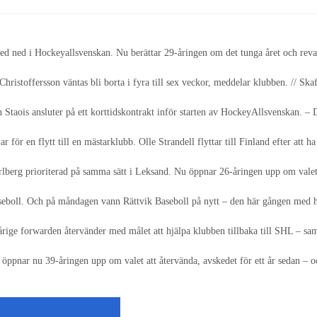
ed ned i Hockeyallsvenskan. Nu berättar 29-åringen om det tunga året och reva
n Christoffersson väntas bli borta i fyra till sex veckor, meddelar klubben. 
taois ansluter på ett korttidskontrakt inför starten av HockeyAllsvenskan. – 
 för en flytt till en mästarklubb. Olle Strandell flyttar till Finland efter att
arlberg prioriterad på samma sätt i Leksand. Nu öppnar 26-åringen upp om vale
 baseboll. Och på måndagen vann Rättvik Baseboll på nytt – den här gången med
-årige forwarden återvänder med målet att hjälpa klubben tillbaka till SHL – sa
ppnar nu 39-åringen upp om valet att återvända, avskedet för ett år sedan – o