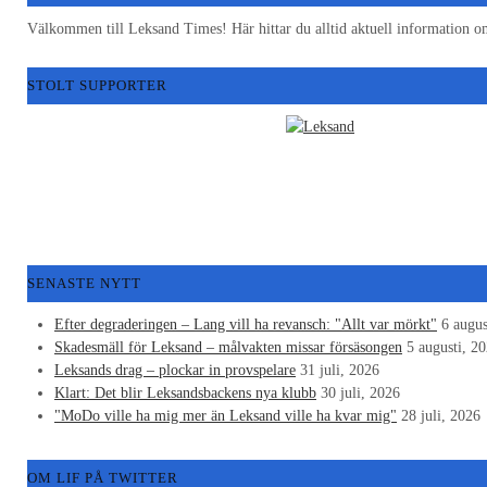
Välkommen till Leksand Times! Här hittar du alltid aktuell informatio
STOLT SUPPORTER
SENASTE NYTT
Efter degraderingen – Lang vill ha revansch: "Allt var mörkt"
6 augus
Skadesmäll för Leksand – målvakten missar försäsongen
5 augusti, 2
Leksands drag – plockar in provspelare
31 juli, 2026
Klart: Det blir Leksandsbackens nya klubb
30 juli, 2026
"MoDo ville ha mig mer än Leksand ville ha kvar mig"
28 juli, 2026
OM LIF PÅ TWITTER