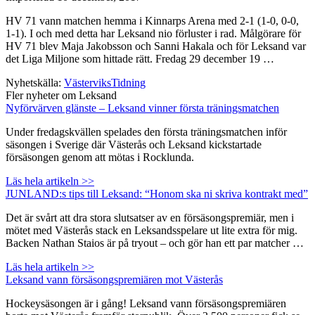
HV 71 vann matchen hemma i Kinnarps Arena med 2-1 (1-0, 0-0,
1-1). I och med detta har Leksand nio förluster i rad. Målgörare för
HV 71 blev Maja Jakobsson och Sanni Hakala och för Leksand var
det Liga Miljone som hittade rätt. Fredag 29 december 19 …
Nyhetskälla:
VästerviksTidning
Fler nyheter om Leksand
Nyförvärven glänste – Leksand vinner första träningsmatchen
Under fredagskvällen spelades den första träningsmatchen inför
säsongen i Sverige där Västerås och Leksand kickstartade
försäsongen genom att mötas i Rocklunda.
Läs hela artikeln >>
JUNLAND:s tips till Leksand: “Honom ska ni skriva kontrakt med”
Det är svårt att dra stora slutsatser av en försäsongspremiär, men i
mötet med Västerås stack en Leksandsspelare ut lite extra för mig.
Backen Nathan Staios är på tryout – och gör han ett par matcher …
Läs hela artikeln >>
Leksand vann försäsongspremiären mot Västerås
Hockeysäsongen är i gång! Leksand vann försäsongspremiären