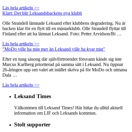
Läs hela artikeln >>
Klart: Det blir Leksandsbackens nya klubb
Olle Strandell lämnade Leksand efter klubbens degradering. Nu är
backen klar för en flytt till en mästarklubb. Olle Strandell flyttar till
Finland efter att ha lämnat Leksand. Foto: Petter Arvidson/Bi …
Läs hela artikeln >>
"MoDo ville ha mig mer än Leksand ville ha kvar mig"
Efter en tung säsong där självförtroendet försvann kände sig inte
Marcus Karlberg prioriterad på samma sätt i Leksand. Nu öppnar
26-åringen upp om valet att istället skriva på för MoDo och utmana
Dala …
Läs hela artikeln >>
Leksand Times
Välkommen till Leksand Times! Här hittar du alltid aktuell
information om LIF och Leksands kommun.
Stolt supporter