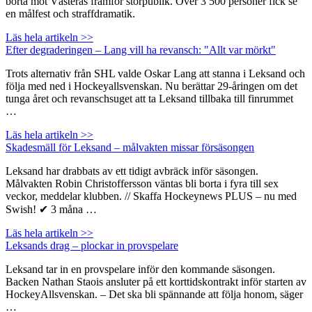
borta mot Västerås framför storpublik. Över 3 500 personer fick se
en målfest och straffdramatik.
Läs hela artikeln >>
Efter degraderingen – Lang vill ha revansch: "Allt var mörkt"
Trots alternativ från SHL valde Oskar Lang att stanna i Leksand och
följa med ned i Hockeyallsvenskan. Nu berättar 29-åringen om det
tunga året och revanschsuget att ta Leksand tillbaka till finrummet
…
Läs hela artikeln >>
Skadesmäll för Leksand – målvakten missar försäsongen
Leksand har drabbats av ett tidigt avbräck inför säsongen.
Målvakten Robin Christoffersson väntas bli borta i fyra till sex
veckor, meddelar klubben. // Skaffa Hockeynews PLUS – nu med
Swish! ✔ 3 måna …
Läs hela artikeln >>
Leksands drag – plockar in provspelare
Leksand tar in en provspelare inför den kommande säsongen.
Backen Nathan Staois ansluter på ett korttidskontrakt inför starten av
HockeyAllsvenskan. – Det ska bli spännande att följa honom, säger
…