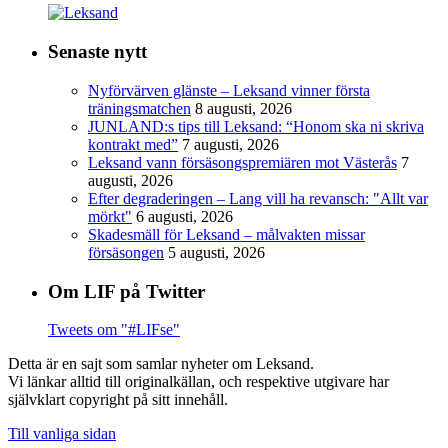
Senaste nytt
Nyförvärven glänste – Leksand vinner första
träningsmatchen
8 augusti, 2026
JUNLAND:s tips till Leksand: “Honom ska ni skriva
kontrakt med”
7 augusti, 2026
Leksand vann försäsongspremiären mot Västerås
7
augusti, 2026
Efter degraderingen – Lang vill ha revansch: "Allt var
mörkt"
6 augusti, 2026
Skadesmäll för Leksand – målvakten missar
försäsongen
5 augusti, 2026
Om LIF på Twitter
Tweets om "#LIFse"
Detta är en sajt som samlar nyheter om Leksand.
Vi länkar alltid till originalkällan, och respektive utgivare har
självklart copyright på sitt innehåll.
Till vanliga sidan