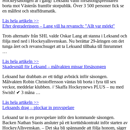
Hockeysäsongen är i gång! Leksand vann försäsongspremiären
borta mot Västerås framför storpublik. Över 3 500 personer fick se
en målfest och straffdramatik.
Läs hela artikeln >>
Efter degraderingen – Lang vill ha revansch: "Allt var mörkt"
Trots alternativ från SHL valde Oskar Lang att stanna i Leksand och
följa med ned i Hockeyallsvenskan. Nu berättar 29-åringen om det
tunga året och revanschsuget att ta Leksand tillbaka till finrummet
…
Läs hela artikeln >>
Skadesmäll för Leksand – målvakten missar försäsongen
Leksand har drabbats av ett tidigt avbräck inför säsongen.
Målvakten Robin Christoffersson väntas bli borta i fyra till sex
veckor, meddelar klubben. // Skaffa Hockeynews PLUS – nu med
Swish! ✔ 3 måna …
Läs hela artikeln >>
Leksands drag – plockar in provspelare
Leksand tar in en provspelare inför den kommande säsongen.
Backen Nathan Staois ansluter på ett korttidskontrakt inför starten av
HockeyAllsvenskan. – Det ska bli spännande att följa honom, säger