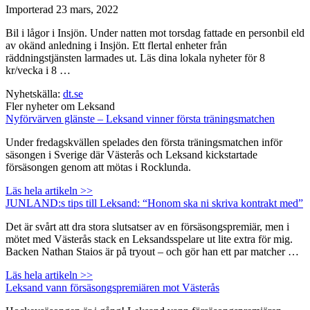
Importerad
23 mars, 2022
Bil i lågor i Insjön. Under natten mot torsdag fattade en personbil eld
av okänd anledning i Insjön. Ett flertal enheter från
räddningstjänsten larmades ut. Läs dina lokala nyheter för 8
kr/vecka i 8 …
Nyhetskälla:
dt.se
Fler nyheter om Leksand
Nyförvärven glänste – Leksand vinner första träningsmatchen
Under fredagskvällen spelades den första träningsmatchen inför
säsongen i Sverige där Västerås och Leksand kickstartade
försäsongen genom att mötas i Rocklunda.
Läs hela artikeln >>
JUNLAND:s tips till Leksand: “Honom ska ni skriva kontrakt med”
Det är svårt att dra stora slutsatser av en försäsongspremiär, men i
mötet med Västerås stack en Leksandsspelare ut lite extra för mig.
Backen Nathan Staios är på tryout – och gör han ett par matcher …
Läs hela artikeln >>
Leksand vann försäsongspremiären mot Västerås