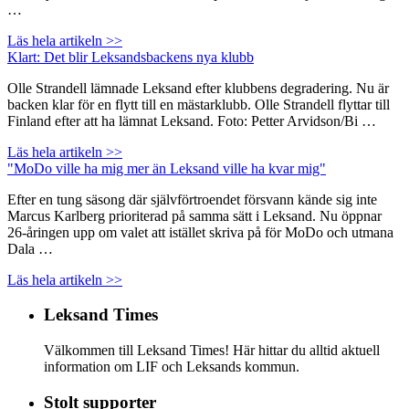
…
Läs hela artikeln >>
Klart: Det blir Leksandsbackens nya klubb
Olle Strandell lämnade Leksand efter klubbens degradering. Nu är
backen klar för en flytt till en mästarklubb. Olle Strandell flyttar till
Finland efter att ha lämnat Leksand. Foto: Petter Arvidson/Bi …
Läs hela artikeln >>
"MoDo ville ha mig mer än Leksand ville ha kvar mig"
Efter en tung säsong där självförtroendet försvann kände sig inte
Marcus Karlberg prioriterad på samma sätt i Leksand. Nu öppnar
26-åringen upp om valet att istället skriva på för MoDo och utmana
Dala …
Läs hela artikeln >>
Leksand Times
Välkommen till Leksand Times! Här hittar du alltid aktuell
information om LIF och Leksands kommun.
Stolt supporter