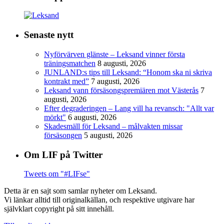
Senaste nytt
Nyförvärven glänste – Leksand vinner första
träningsmatchen
8 augusti, 2026
JUNLAND:s tips till Leksand: “Honom ska ni skriva
kontrakt med”
7 augusti, 2026
Leksand vann försäsongspremiären mot Västerås
7
augusti, 2026
Efter degraderingen – Lang vill ha revansch: "Allt var
mörkt"
6 augusti, 2026
Skadesmäll för Leksand – målvakten missar
försäsongen
5 augusti, 2026
Om LIF på Twitter
Tweets om "#LIFse"
Detta är en sajt som samlar nyheter om Leksand.
Vi länkar alltid till originalkällan, och respektive utgivare har
självklart copyright på sitt innehåll.