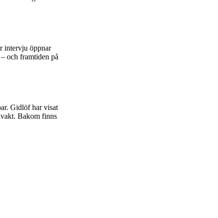
 intervju öppnar
n – och framtiden på
r. Gidlöf har visat
ålvakt. Bakom finns