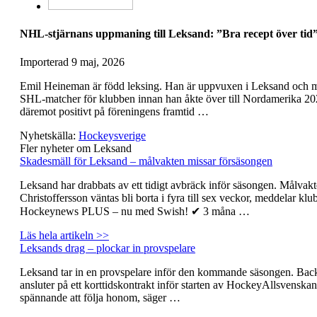
NHL-stjärnans uppmaning till Leksand: ”Bra recept över tid
Importerad
9 maj, 2026
Emil Heineman är född leksing. Han är uppvuxen i Leksand och 
SHL-matcher för klubben innan han åkte över till Nordamerika 20
däremot positivt på föreningens framtid …
Nyhetskälla:
Hockeysverige
Fler nyheter om Leksand
Skadesmäll för Leksand – målvakten missar försäsongen
Leksand har drabbats av ett tidigt avbräck inför säsongen. Målvak
Christoffersson väntas bli borta i fyra till sex veckor, meddelar klu
Hockeynews PLUS – nu med Swish! ✔ 3 måna …
Läs hela artikeln >>
Leksands drag – plockar in provspelare
Leksand tar in en provspelare inför den kommande säsongen. Bac
ansluter på ett korttidskontrakt inför starten av HockeyAllsvenskan
spännande att följa honom, säger …