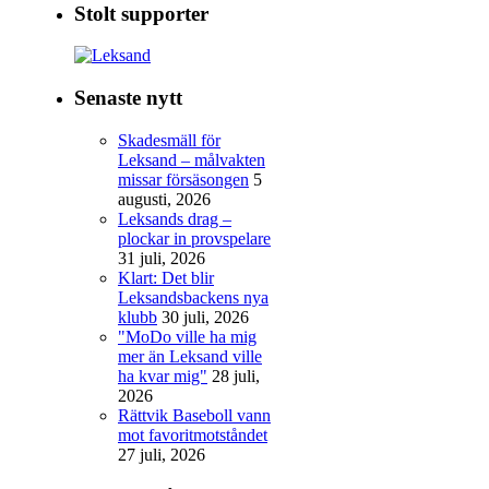
Stolt supporter
Senaste nytt
Skadesmäll för
Leksand – målvakten
missar försäsongen
5
augusti, 2026
Leksands drag –
plockar in provspelare
31 juli, 2026
Klart: Det blir
Leksandsbackens nya
klubb
30 juli, 2026
"MoDo ville ha mig
mer än Leksand ville
ha kvar mig"
28 juli,
2026
Rättvik Baseboll vann
mot favoritmotståndet
27 juli, 2026