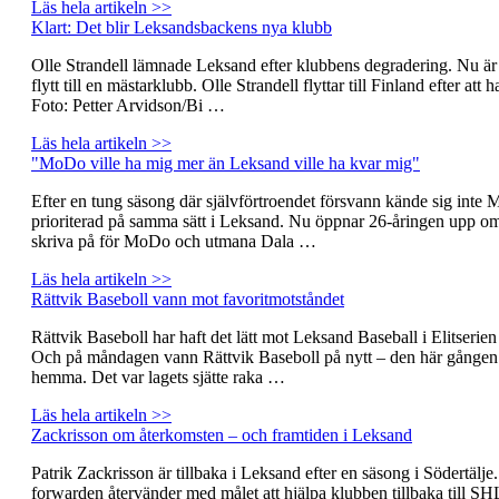
Läs hela artikeln >>
Klart: Det blir Leksandsbackens nya klubb
Olle Strandell lämnade Leksand efter klubbens degradering. Nu är 
flytt till en mästarklubb. Olle Strandell flyttar till Finland efter at
Foto: Petter Arvidson/Bi …
Läs hela artikeln >>
"MoDo ville ha mig mer än Leksand ville ha kvar mig"
Efter en tung säsong där självförtroendet försvann kände sig inte
prioriterad på samma sätt i Leksand. Nu öppnar 26-åringen upp om va
skriva på för MoDo och utmana Dala …
Läs hela artikeln >>
Rättvik Baseboll vann mot favoritmotståndet
Rättvik Baseboll har haft det lätt mot Leksand Baseball i Elitserien 
Och på måndagen vann Rättvik Baseboll på nytt – den här gånge
hemma. Det var lagets sjätte raka …
Läs hela artikeln >>
Zackrisson om återkomsten – och framtiden i Leksand
Patrik Zackrisson är tillbaka i Leksand efter en säsong i Södertälje
forwarden återvänder med målet att hjälpa klubben tillbaka till SH