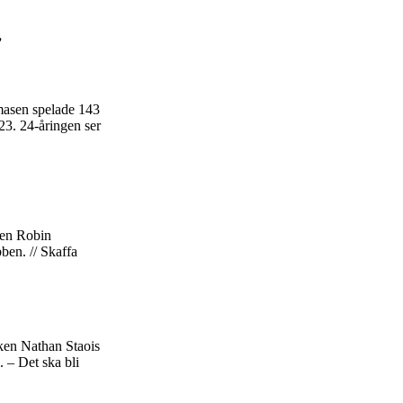
”
masen spelade 143
23. 24-åringen ser
ten Robin
bben. // Skaffa
ken Nathan Staois
. – Det ska bli