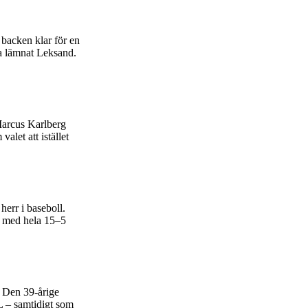
backen klar för en
t ha lämnat Leksand.
 Marcus Karlberg
let att istället
herr i baseboll.
n med hela 15–5
. Den 39-årige
L – samtidigt som