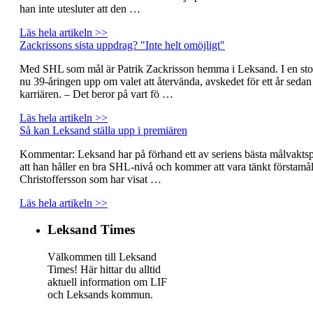
han inte utesluter att den …
Läs hela artikeln >>
Zackrissons sista uppdrag? "Inte helt omöjligt"
Med SHL som mål är Patrik Zackrisson hemma i Leksand. I en stor
nu 39-åringen upp om valet att återvända, avskedet för ett år seda
karriären. – Det beror på vart fö …
Läs hela artikeln >>
Så kan Leksand ställa upp i premiären
Kommentar: Leksand har på förhand ett av seriens bästa målvaktspa
att han håller en bra SHL-nivå och kommer att vara tänkt förstam
Christoffersson som har visat …
Läs hela artikeln >>
Leksand Times
Välkommen till Leksand
Times! Här hittar du alltid
aktuell information om LIF
och Leksands kommun.