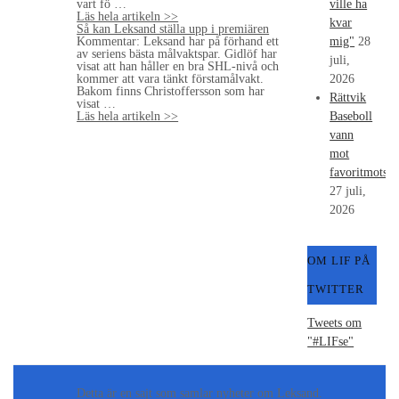
vart fö …
ville ha
Läs hela artikeln >>
kvar
Så kan Leksand ställa upp i premiären
Kommentar: Leksand har på förhand ett
mig"
28
av seriens bästa målvaktspar. Gidlöf har
juli,
visat att han håller en bra SHL-nivå och
kommer att vara tänkt förstamålvakt.
2026
Bakom finns Christoffersson som har
Rättvik
visat …
Läs hela artikeln >>
Baseboll
vann
mot
favoritmotstå
27 juli,
2026
OM LIF PÅ
TWITTER
Tweets om
"#LIFse"
Detta är en sajt som samlar nyheter om Leksand.