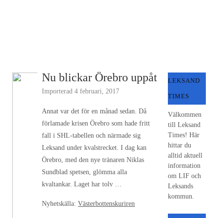
Nu blickar Örebro uppåt
LEKSAND
Importerad
4 februari, 2017
TIMES
Annat var det för en månad sedan. Då
Välkommen
förlamade krisen Örebro som hade fritt
till Leksand
Times! Här
fall i SHL-tabellen och närmade sig
hittar du
Leksand under kvalstrecket. I dag kan
alltid aktuell
Örebro, med den nye tränaren Niklas
information
Sundblad spetsen, glömma alla
om LIF och
kvaltankar. Laget har tolv …
Leksands
kommun.
Nyhetskälla:
Västerbottenskuriren