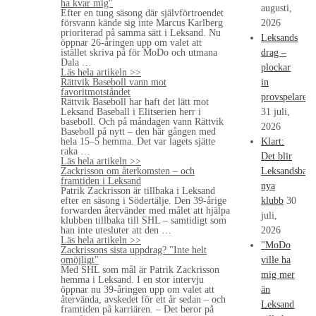
ha kvar mig"
augusti,
Efter en tung säsong där självförtroendet
försvann kände sig inte Marcus Karlberg
2026
prioriterad på samma sätt i Leksand. Nu
Leksands
öppnar 26-åringen upp om valet att
istället skriva på för MoDo och utmana
drag –
Dala …
plockar
Läs hela artikeln >>
Rättvik Baseboll vann mot
in
favoritmotståndet
provspelare
Rättvik Baseboll har haft det lätt mot
Leksand Baseball i Elitserien herr i
31 juli,
baseboll. Och på måndagen vann Rättvik
2026
Baseboll på nytt – den här gången med
hela 15–5 hemma. Det var lagets sjätte
Klart:
raka …
Det blir
Läs hela artikeln >>
Zackrisson om återkomsten – och
Leksandsback
framtiden i Leksand
nya
Patrik Zackrisson är tillbaka i Leksand
efter en säsong i Södertälje. Den 39-årige
klubb
30
forwarden återvänder med målet att hjälpa
juli,
klubben tillbaka till SHL – samtidigt som
han inte utesluter att den …
2026
Läs hela artikeln >>
"MoDo
Zackrissons sista uppdrag? "Inte helt
omöjligt"
ville ha
Med SHL som mål är Patrik Zackrisson
mig mer
hemma i Leksand. I en stor intervju
öppnar nu 39-åringen upp om valet att
än
återvända, avskedet för ett år sedan – och
Leksand
framtiden på karriären. – Det beror på