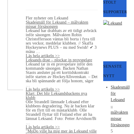
STOLT
SUPPORTER
Fler nyheter om Leksand
Skadesmäll för Leksand – målvakten
missar försäsongen
Leksand har drabbats av ett tidigt avbräck
inför säsongen. Målvakten Robin
Christoffersson väntas bli borta i fyra till
sex veckor, meddelar klubben. // Skaffa
Hockeynews PLUS – nu med Swish! ✔ 3
måna …
Läs hela artikeln >>
Leksands drag – plockar in provspelare
Leksand tar in en provspelare inför den
SENASTE
kommande säsongen. Backen Nathan
Staois ansluter på ett korttidskontrakt
NYTT
inför starten av HockeyAllsvenskan. – Det
ska bli spännande att följa honom, säger
…
Skadesmäll
Läs hela artikeln >>
Klart: Det blir Leksandsbackens nya
för
klubb
Leksand
Olle Strandell lämnade Leksand efter
klubbens degradering. Nu är backen klar
–
för en flytt till en mästarklubb. Olle
målvakten
Strandell flyttar till Finland efter att ha
lämnat Leksand. Foto: Petter Arvidson/Bi
missar
…
försäsongen
Läs hela artikeln >>
"MoDo ville ha mig mer än Leksand ville
5