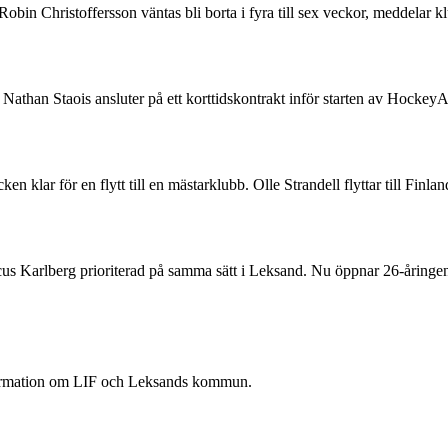
n Robin Christoffersson väntas bli borta i fyra till sex veckor, medd
than Staois ansluter på ett korttidskontrakt inför starten av HockeyA
 klar för en flytt till en mästarklubb. Olle Strandell flyttar till Finl
rcus Karlberg prioriterad på samma sätt i Leksand. Nu öppnar 26-åring
nformation om LIF och Leksands kommun.