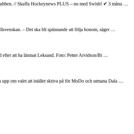
elar klubben. // Skaffa Hockeynews PLUS – nu med Swish! ✔ 3 måna …
llsvenskan. – Det ska bli spännande att följa honom, säger …
and efter att ha lämnat Leksand. Foto: Petter Arvidson/Bi …
en upp om valet att istället skriva på för MoDo och utmana Dala …