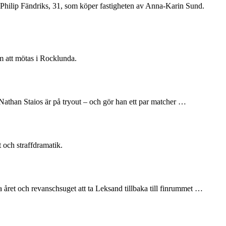
 Philip Fändriks, 31, som köper fastigheten av Anna-Karin Sund.
m att mötas i Rocklunda.
n Nathan Staios är på tryout – och gör han ett par matcher …
 och straffdramatik.
året och revanschsuget att ta Leksand tillbaka till finrummet …