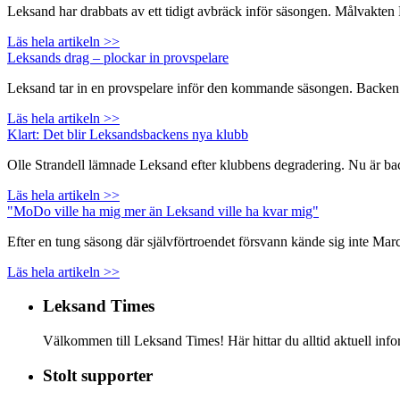
Leksand har drabbats av ett tidigt avbräck inför säsongen. Målvakte
Läs hela artikeln >>
Leksands drag – plockar in provspelare
Leksand tar in en provspelare inför den kommande säsongen. Backen Na
Läs hela artikeln >>
Klart: Det blir Leksandsbackens nya klubb
Olle Strandell lämnade Leksand efter klubbens degradering. Nu är backen
Läs hela artikeln >>
"MoDo ville ha mig mer än Leksand ville ha kvar mig"
Efter en tung säsong där självförtroendet försvann kände sig inte Ma
Läs hela artikeln >>
Leksand Times
Välkommen till Leksand Times! Här hittar du alltid aktuell i
Stolt supporter