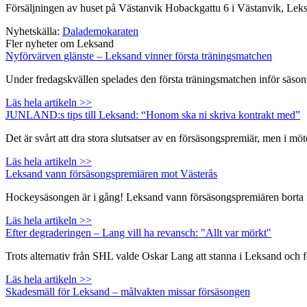
Försäljningen av huset på Västanvik Hobackgattu 6 i Västanvik, Leks
Nyhetskälla:
Dalademokaraten
Fler nyheter om Leksand
Nyförvärven glänste – Leksand vinner första träningsmatchen
Under fredagskvällen spelades den första träningsmatchen inför säso
Läs hela artikeln >>
JUNLAND:s tips till Leksand: “Honom ska ni skriva kontrakt med”
Det är svårt att dra stora slutsatser av en försäsongspremiär, men i m
Läs hela artikeln >>
Leksand vann försäsongspremiären mot Västerås
Hockeysäsongen är i gång! Leksand vann försäsongspremiären borta mo
Läs hela artikeln >>
Efter degraderingen – Lang vill ha revansch: "Allt var mörkt"
Trots alternativ från SHL valde Oskar Lang att stanna i Leksand och 
Läs hela artikeln >>
Skadesmäll för Leksand – målvakten missar försäsongen