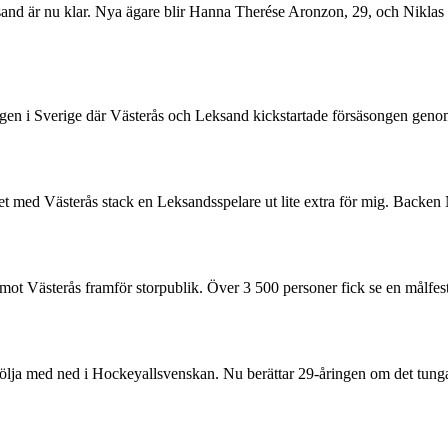
and är nu klar. Nya ägare blir Hanna Therése Aronzon, 29, och Niklas
ngen i Sverige där Västerås och Leksand kickstartade försäsongen geno
ötet med Västerås stack en Leksandsspelare ut lite extra för mig. Backe
t Västerås framför storpublik. Över 3 500 personer fick se en målfest
följa med ned i Hockeyallsvenskan. Nu berättar 29-åringen om det tunga 