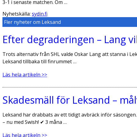
3-1 i senaste matchen. Om …
Nyhetskälla:
sydin.fi
Fler nyheter om Leksand
Efter degraderingen – Lang vil
Trots alternativ från SHL valde Oskar Lang att stanna i L
Leksand tillbaka till finrummet …
Läs hela artikeln >>
Skadesmäll för Leksand – må
Leksand har drabbats av ett tidigt avbräck inför säsongen.
– nu med Swish! ✔ 3 måna …
Läs hela artikeln >>