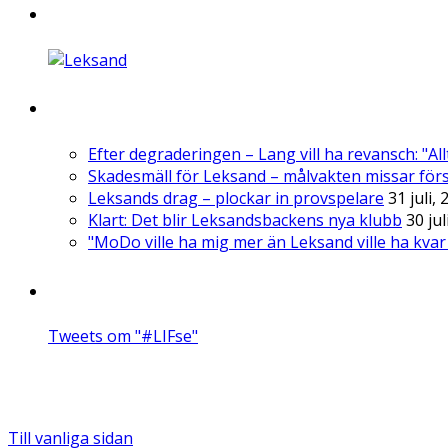
Stolt supporter
Senaste nytt
Efter degraderingen – Lang vill ha revansch: "All
Skadesmäll för Leksand – målvakten missar fö
Leksands drag – plockar in provspelare
31 juli,
Klart: Det blir Leksandsbackens nya klubb
30 jul
"MoDo ville ha mig mer än Leksand ville ha kvar
Om LIF på Twitter
Tweets om "#LIFse"
Detta är en sajt som samlar nyheter om Leksand.
Vi länkar alltid till originalkällan, och respektive utgivare h
Till vanliga sidan