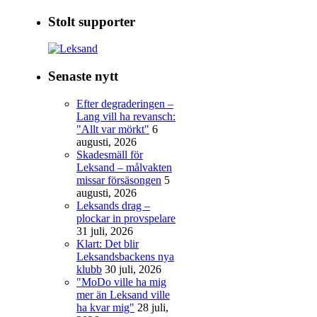
Stolt supporter
Senaste nytt
Efter degraderingen –
Lang vill ha revansch:
"Allt var mörkt"
6
augusti, 2026
Skadesmäll för
Leksand – målvakten
missar försäsongen
5
augusti, 2026
Leksands drag –
plockar in provspelare
31 juli, 2026
Klart: Det blir
Leksandsbackens nya
klubb
30 juli, 2026
"MoDo ville ha mig
mer än Leksand ville
ha kvar mig"
28 juli,