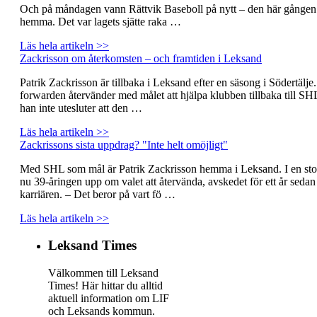
Och på måndagen vann Rättvik Baseboll på nytt – den här gånge
hemma. Det var lagets sjätte raka …
Läs hela artikeln >>
Zackrisson om återkomsten – och framtiden i Leksand
Patrik Zackrisson är tillbaka i Leksand efter en säsong i Södertälje
forwarden återvänder med målet att hjälpa klubben tillbaka till SH
han inte utesluter att den …
Läs hela artikeln >>
Zackrissons sista uppdrag? "Inte helt omöjligt"
Med SHL som mål är Patrik Zackrisson hemma i Leksand. I en stor
nu 39-åringen upp om valet att återvända, avskedet för ett år seda
karriären. – Det beror på vart fö …
Läs hela artikeln >>
Leksand Times
Välkommen till Leksand
Times! Här hittar du alltid
aktuell information om LIF
och Leksands kommun.