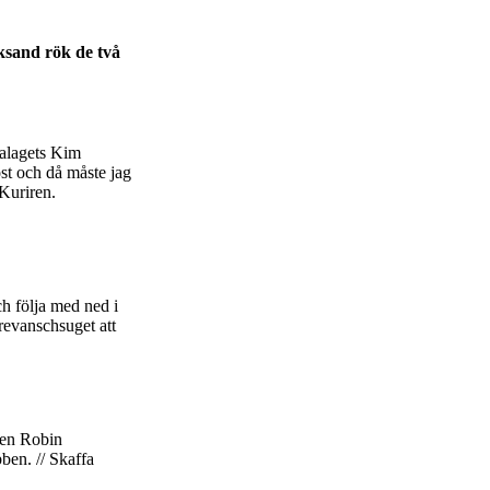
ksand rök de två
malagets Kim
öst och då måste jag
Kuriren.
h följa med ned i
revanschsuget att
ten Robin
bben. // Skaffa