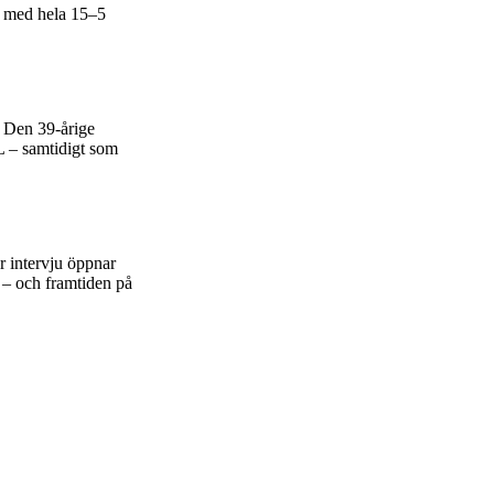
n med hela 15–5
. Den 39-årige
L – samtidigt som
 intervju öppnar
n – och framtiden på