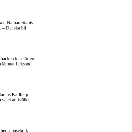
ken Nathan Staois
. – Det ska bli
backen klar för en
t ha lämnat Leksand.
 Marcus Karlberg
let att istället
herr i baseboll.