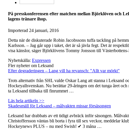
På presskonferensen efter matchen mellan Björklöven och Le
lagens tränare ihop.
Importerad
24 januari, 2016
Detta när de diskuterade Robin Jacobssons tuffa tackling på hem
Karlsson. – Jag går upp i taket, det är så jävla fegt. Det är respektl
visa känslor, säger Björklövens Tommy Jonsson till Västerbottens-
Nyhetskälla:
Expressen
Fler nyheter om Leksand
Efter degraderingen – Lang vill ha revansch: "Allt var mörkt"
Trots alternativ från SHL valde Oskar Lang att stanna i Leksand oc
Hockeyallsvenskan. Nu berättar 29-åringen om det tunga året och 
ta Leksand tillbaka till finrummet …
Läs hela artikeln >>
Skadesmäll för Leksand – målvakten missar försäsongen
Leksand har drabbats av ett tidigt avbräck inför säsongen. Målvak
Christoffersson väntas bli borta i fyra till sex veckor, meddelar klu
Hockeynews PLUS – nu med Swish! ✔ 3 måna …