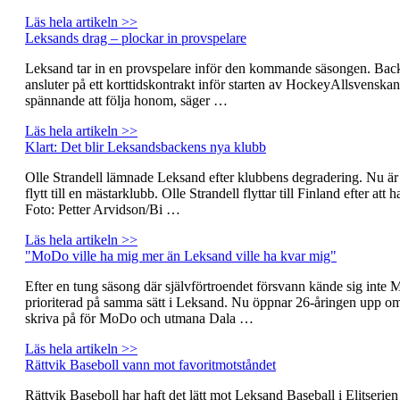
Läs hela artikeln >>
Leksands drag – plockar in provspelare
Leksand tar in en provspelare inför den kommande säsongen. Bac
ansluter på ett korttidskontrakt inför starten av HockeyAllsvenskan
spännande att följa honom, säger …
Läs hela artikeln >>
Klart: Det blir Leksandsbackens nya klubb
Olle Strandell lämnade Leksand efter klubbens degradering. Nu är 
flytt till en mästarklubb. Olle Strandell flyttar till Finland efter at
Foto: Petter Arvidson/Bi …
Läs hela artikeln >>
"MoDo ville ha mig mer än Leksand ville ha kvar mig"
Efter en tung säsong där självförtroendet försvann kände sig inte
prioriterad på samma sätt i Leksand. Nu öppnar 26-åringen upp om va
skriva på för MoDo och utmana Dala …
Läs hela artikeln >>
Rättvik Baseboll vann mot favoritmotståndet
Rättvik Baseboll har haft det lätt mot Leksand Baseball i Elitserien 