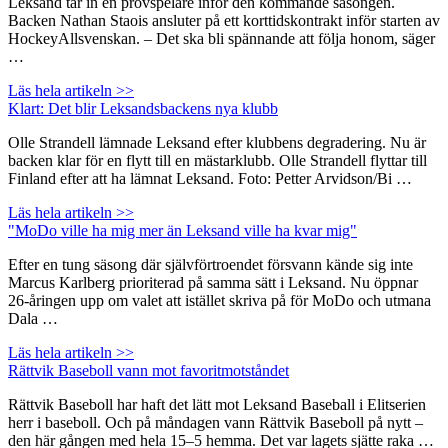
Leksand tar in en provspelare inför den kommande säsongen.
Backen Nathan Staois ansluter på ett korttidskontrakt inför starten av
HockeyAllsvenskan. – Det ska bli spännande att följa honom, säger
…
Läs hela artikeln >>
Klart: Det blir Leksandsbackens nya klubb
Olle Strandell lämnade Leksand efter klubbens degradering. Nu är
backen klar för en flytt till en mästarklubb. Olle Strandell flyttar till
Finland efter att ha lämnat Leksand. Foto: Petter Arvidson/Bi …
Läs hela artikeln >>
"MoDo ville ha mig mer än Leksand ville ha kvar mig"
Efter en tung säsong där självförtroendet försvann kände sig inte
Marcus Karlberg prioriterad på samma sätt i Leksand. Nu öppnar
26-åringen upp om valet att istället skriva på för MoDo och utmana
Dala …
Läs hela artikeln >>
Rättvik Baseboll vann mot favoritmotståndet
Rättvik Baseboll har haft det lätt mot Leksand Baseball i Elitserien
herr i baseboll. Och på måndagen vann Rättvik Baseboll på nytt –
den här gången med hela 15–5 hemma. Det var lagets sjätte raka …