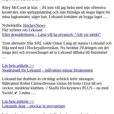
Riley McCourt är klar. – På isen vill jag bidra med min offensiva
kreativitet, min speluppfattning och min förmåga att skapa lägen för
mina lagkamrater, säger han. Leksand fortsätter att bygga laget …
Nyhetskälla:
HockeyNews
Fler nyheter om Leksand
Efter degraderingen – Lang vill ha revansch: "Allt var mörkt"
Trots alternativ från SHL valde Oskar Lang att stanna i Leksand och
följa med ned i Hockeyallsvenskan. Nu berättar 29-åringen om det
tunga året och revanschsuget att ta Leksand tillbaka till finrummet
…
Läs hela artikeln >>
Skadesmäll för Leksand – målvakten missar försäsongen
Leksand har drabbats av ett tidigt avbräck inför säsongen.
Målvakten Robin Christoffersson väntas bli borta i fyra till sex
veckor, meddelar klubben. // Skaffa Hockeynews PLUS – nu med
Swish! ✔ 3 måna …
Läs hela artikeln >>
Leksands drag – plockar in provspelare