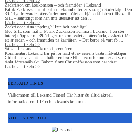
Läs hela artikeln >>
Zackrisson om återkomsten – och framtiden i Leksand
Patrik Zackrisson är tillbaka i Leksand efter en säsong i Södertälje. Den
39-årige forwarden återvänder med målet att hjälpa klubben tillbaka till
SHL – samtidigt som han inte utesluter att den …
Läs hela artikeln >>
Zackrissons sista uppdrag? "Inte helt omöjligt"
Med SHL som mål är Patrik Zackrisson hemma i Leksand. I en stor
intervju öppnar nu 39-åringen upp om valet att återvända, avskedet för
ett år sedan – och framtiden på karriären. – Det beror på vart fö …
Läs hela artikeln >>
Så kan Leksand ställa upp i premiären
Kommentar: Leksand har på förhand ett av seriens bästa målvaktspar.
Gidlöf har visat att han håller en bra SHL-nivå och kommer att vara
tänkt förstamålvakt. Bakom finns Christoffersson som har visat …
Läs hela artikeln >>
LEKSAND TIMES
Välkommen till Leksand Times! Här hittar du alltid aktuell
information om LIF och Leksands kommun.
STOLT SUPPORTER