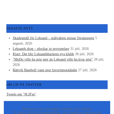
SENASTE NYTT
Skadesmäll för Leksand – målvakten missar försäsongen
5
augusti, 2026
Leksands drag – plockar in provspelare
31 juli, 2026
Klart: Det blir Leksandsbackens nya klubb
30 juli, 2026
"MoDo ville ha mig mer än Leksand ville ha kvar mig"
28 juli,
2026
Rättvik Baseboll vann mot favoritmotståndet
27 juli, 2026
OM LIF PÅ TWITTER
Tweets om "#LIFse"
Detta är en sajt som samlar nyheter om Leksand.
Vi länkar alltid till originalkällan, och respektive utgivare har