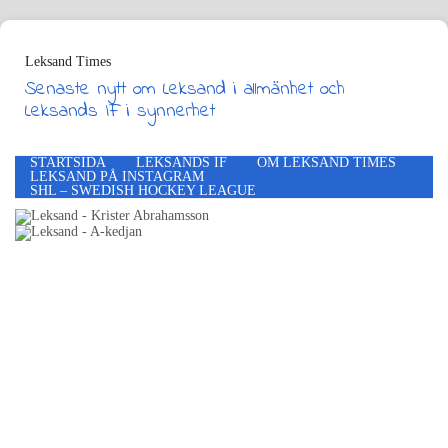
Leksand Times
Senaste nytt om Leksand i allmänhet och
Leksands IF i synnerhet
STARTSIDA
LEKSANDS IF
OM LEKSAND TIMES
LEKSAND PÅ INSTAGRAM
SHL – SWEDISH HOCKEY LEAGUE