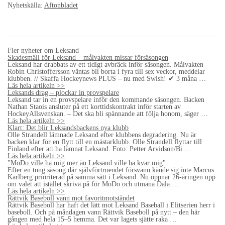
Nyhetskälla:
Aftonbladet
Fler nyheter om Leksand
Skadesmäll för Leksand – målvakten missar försäsongen
Leksand har drabbats av ett tidigt avbräck inför säsongen. Målvakten
Robin Christoffersson väntas bli borta i fyra till sex veckor, meddelar
klubben. // Skaffa Hockeynews PLUS – nu med Swish! ✔ 3 måna …
Läs hela artikeln >>
Leksands drag – plockar in provspelare
Leksand tar in en provspelare inför den kommande säsongen. Backen
Nathan Staois ansluter på ett korttidskontrakt inför starten av
HockeyAllsvenskan. – Det ska bli spännande att följa honom, säger …
Läs hela artikeln >>
Klart: Det blir Leksandsbackens nya klubb
Olle Strandell lämnade Leksand efter klubbens degradering. Nu är
backen klar för en flytt till en mästarklubb. Olle Strandell flyttar till
Finland efter att ha lämnat Leksand. Foto: Petter Arvidson/Bi …
Läs hela artikeln >>
"MoDo ville ha mig mer än Leksand ville ha kvar mig"
Efter en tung säsong där självförtroendet försvann kände sig inte Marcus
Karlberg prioriterad på samma sätt i Leksand. Nu öppnar 26-åringen upp
om valet att istället skriva på för MoDo och utmana Dala …
Läs hela artikeln >>
Rättvik Baseboll vann mot favoritmotståndet
Rättvik Baseboll har haft det lätt mot Leksand Baseball i Elitserien herr i
baseboll. Och på måndagen vann Rättvik Baseboll på nytt – den här
gången med hela 15–5 hemma. Det var lagets sjätte raka …