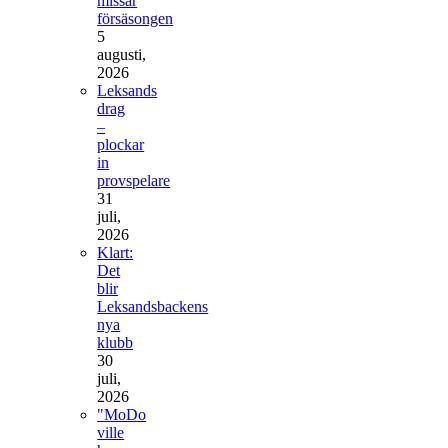
missar
försäsongen
5
augusti,
2026
Leksands
drag
–
plockar
in
provspelare
31
juli,
2026
Klart:
Det
blir
Leksandsbackens
nya
klubb
30
juli,
2026
"MoDo
ville