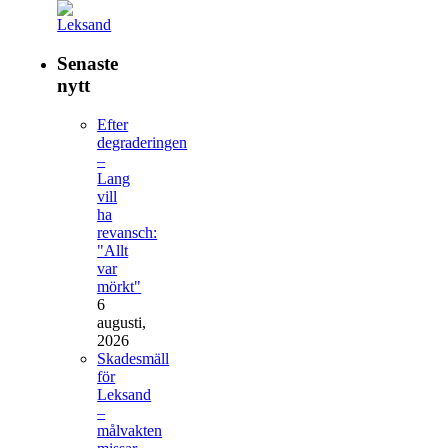
Senaste
nytt
Efter
degraderingen
–
Lang
vill
ha
revansch:
"Allt
var
mörkt"
6
augusti,
2026
Skadesmäll
för
Leksand
–
målvakten