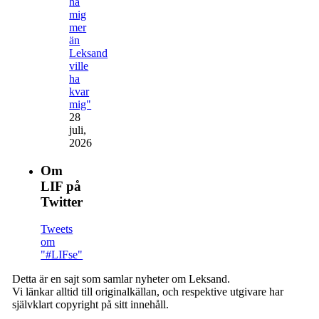
ha
mig
mer
än
Leksand
ville
ha
kvar
mig"
28
juli,
2026
Om
LIF på
Twitter
Tweets
om
"#LIFse"
Detta är en sajt som samlar nyheter om Leksand.
Vi länkar alltid till originalkällan, och respektive utgivare har
självklart copyright på sitt innehåll.