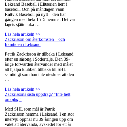
Leksand Baseball i Elitserien herr i
baseboll. Och på måndagen vann
Rättvik Baseboll på nytt – den här
gången med hela 15–5 hemma. Det var
lagets sjätte raka …
Läs hela artikeln >>
Zackrisson om återkomsten – och
framtiden i Leksand
Patrik Zackrisson är tillbaka i Leksand
efter en säsong i Södertälje. Den 39-
årige forwarden återvänder med målet
att hjälpa klubben tillbaka till SHL –
samtidigt som han inte utesluter att den
…
Läs hela artikeln >>
Zackrissons sista uppdrag? "Inte helt
omöjligt"
Med SHL som mål är Patrik
Zackrisson hemma i Leksand. I en stor
intervju öppnar nu 39-åringen upp om
valet att återvända, avskedet för ett år