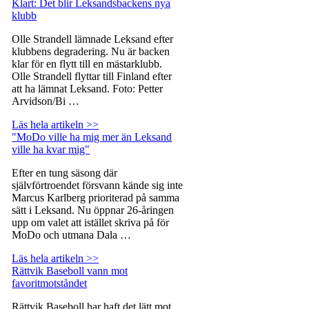
Klart: Det blir Leksandsbackens nya
klubb
Olle Strandell lämnade Leksand efter
klubbens degradering. Nu är backen
klar för en flytt till en mästarklubb.
Olle Strandell flyttar till Finland efter
att ha lämnat Leksand. Foto: Petter
Arvidson/Bi …
Läs hela artikeln >>
"MoDo ville ha mig mer än Leksand
ville ha kvar mig"
Efter en tung säsong där
självförtroendet försvann kände sig inte
Marcus Karlberg prioriterad på samma
sätt i Leksand. Nu öppnar 26-åringen
upp om valet att istället skriva på för
MoDo och utmana Dala …
Läs hela artikeln >>
Rättvik Baseboll vann mot
favoritmotståndet
Rättvik Baseboll har haft det lätt mot