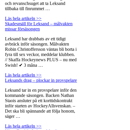
och revanschsuget att ta Leksand
tillbaka till finrummet …
Läs hela artikeln >>
Skadesmäll för Leksand – målvakten
missar försäsongen
Leksand har drabbats av ett tidigt
avbräck inför säsongen. Målvakten
Robin Christoffersson väntas bli borta i
fyra till sex veckor, meddelar klubben.
// Skaffa Hockeynews PLUS – nu med
Swish! ✔ 3 måna …
Läs hela artikeln >>
Leksands drag – plockar in provspelare
Leksand tar in en provspelare inför den
kommande säsongen. Backen Nathan
Staois ansluter på ett korttidskontrakt
inför starten av HockeyAllsvenskan. –
Det ska bli spännande att följa honom,
säger …
Läs hela artikeln >>