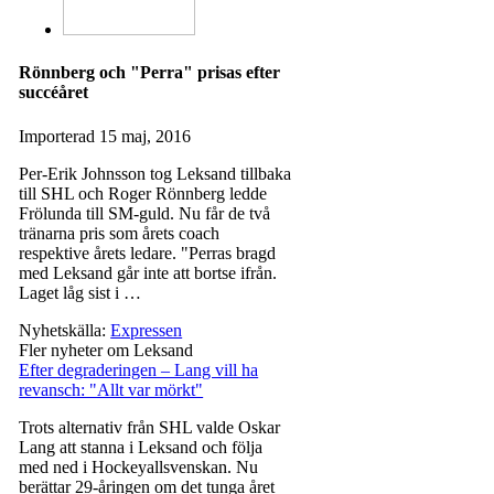
Rönnberg och "Perra" prisas efter
succéåret
Importerad
15 maj, 2016
Per-Erik Johnsson tog Leksand tillbaka
till SHL och Roger Rönnberg ledde
Frölunda till SM-guld. Nu får de två
tränarna pris som årets coach
respektive årets ledare. "Perras bragd
med Leksand går inte att bortse ifrån.
Laget låg sist i …
Nyhetskälla:
Expressen
Fler nyheter om Leksand
Efter degraderingen – Lang vill ha
revansch: "Allt var mörkt"
Trots alternativ från SHL valde Oskar
Lang att stanna i Leksand och följa
med ned i Hockeyallsvenskan. Nu
berättar 29-åringen om det tunga året