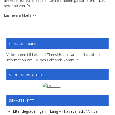
avskedet för ett år sedan – och framtiden på karriären. – Det
beror på vart fö …
Läs hela artikeln >>
LEKSAND TIMES
Välkommen till Leksand Times! Här hittar du alltid aktuell
information om LIF och Leksands kommun.
STOLT SUPPORTER
SENASTE NYTT
Efter degraderingen – Lang vill ha revansch: "Allt var