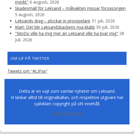
mörkt"
6 augusti, 2026
Skadesmäll för Leksand – målvakten missar försäsongen
5 augusti, 2026
Leksands drag – plockar in provspelare
31 juli, 2026
Klart: Det blir Leksandsbackens nya klubb
30 juli, 2026
"MoDo ville ha mig mer än Leksand ville ha kvar mig"
28
juli, 2026
OM LIF PÅ TWITTER
Tweets om "#LIFse"
Detta är en sajt som samlar nyheter om Leksand.
Vi länkar alltid till originalkällan, och respektive utgivare har
självklart copyright på sitt innehåll.
Till vanliga sidan