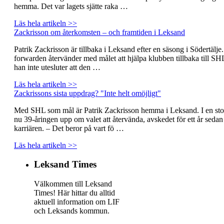
hemma. Det var lagets sjätte raka …
Läs hela artikeln >>
Zackrisson om återkomsten – och framtiden i Leksand
Patrik Zackrisson är tillbaka i Leksand efter en säsong i Södertälje
forwarden återvänder med målet att hjälpa klubben tillbaka till SH
han inte utesluter att den …
Läs hela artikeln >>
Zackrissons sista uppdrag? "Inte helt omöjligt"
Med SHL som mål är Patrik Zackrisson hemma i Leksand. I en stor
nu 39-åringen upp om valet att återvända, avskedet för ett år seda
karriären. – Det beror på vart fö …
Läs hela artikeln >>
Leksand Times
Välkommen till Leksand
Times! Här hittar du alltid
aktuell information om LIF
och Leksands kommun.