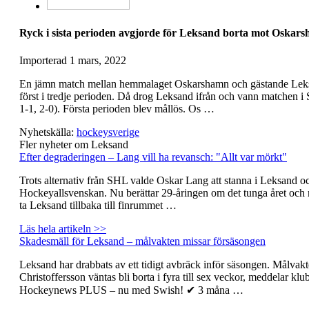
Ryck i sista perioden avgjorde för Leksand borta mot Oskar
Importerad
1 mars, 2022
En jämn match mellan hemmalaget Oskarshamn och gästande Lek
först i tredje perioden. Då drog Leksand ifrån och vann matchen i
1-1, 2-0). Första perioden blev mållös. Os …
Nyhetskälla:
hockeysverige
Fler nyheter om Leksand
Efter degraderingen – Lang vill ha revansch: "Allt var mörkt"
Trots alternativ från SHL valde Oskar Lang att stanna i Leksand oc
Hockeyallsvenskan. Nu berättar 29-åringen om det tunga året och 
ta Leksand tillbaka till finrummet …
Läs hela artikeln >>
Skadesmäll för Leksand – målvakten missar försäsongen
Leksand har drabbats av ett tidigt avbräck inför säsongen. Målvak
Christoffersson väntas bli borta i fyra till sex veckor, meddelar klu
Hockeynews PLUS – nu med Swish! ✔ 3 måna …