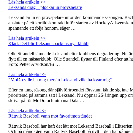
Läs hela artikeln >>
Leksands drag – plockar in provspelare
Leksand tar in en provspelare inför den kommande säsongen. Bac
ansluter på ett korttidskontrakt inför starten av HockeyAllsvenskan
spännande att följa honom, säger …
Läs hela artikeln >>
Klart: Det blir Leksandsbackens nya klubb
Olle Strandell lämnade Leksand efter klubbens degradering. Nu är 
flytt till en mästarklubb. Olle Strandell flyttar till Finland efter at
Foto: Petter Arvidson/Bi …
Läs hela artikeln >>
"MoDo ville ha mig mer än Leksand ville ha kvar mig"
Efter en tung säsong där självförtroendet försvann kände sig inte
prioriterad på samma sätt i Leksand. Nu öppnar 26-åringen upp om va
skriva på för MoDo och utmana Dala …
Läs hela artikeln >>
Rättvik Baseboll vann mot favoritmotståndet
Rättvik Baseboll har haft det lätt mot Leksand Baseball i Elitserien 
Och på måndagen vann Rättvik Baseboll på nytt – den här gånge