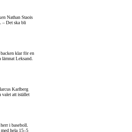
ken Nathan Staois
. – Det ska bli
backen klar för en
t ha lämnat Leksand.
 Marcus Karlberg
let att istället
herr i baseboll.
n med hela 15–5