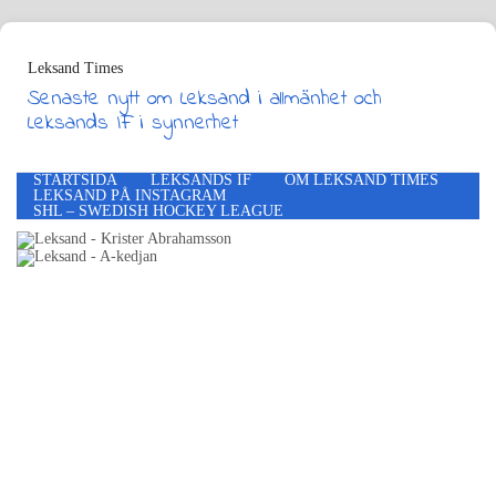
Leksand Times
Senaste nytt om Leksand i allmänhet och
Leksands IF i synnerhet
STARTSIDA
LEKSANDS IF
OM LEKSAND TIMES
LEKSAND PÅ INSTAGRAM
SHL – SWEDISH HOCKEY LEAGUE