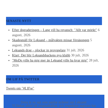
SENASTE NYTT
Efter degraderingen – Lang vill ha revansch: "Allt var mörkt"
6
augusti, 2026
Skadesmäll för Leksand – målvakten missar försäsongen
5
augusti, 2026
Leksands drag – plockar in provspelare
31 juli, 2026
Klart: Det blir Leksandsbackens nya klubb
30 juli, 2026
"MoDo ville ha mig mer än Leksand ville ha kvar mig"
28 juli,
2026
OM LIF PÅ TWITTER
Tweets om "#LIFse"
Detta är en sajt som samlar nyheter om Leksand.
Vi länkar alltid till originalkällan, och respektive utgivare har