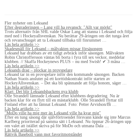
Fler nyheter om Leksand
Efter degraderingen – Lang vill ha revansch: "Allt var mörkt"
Trots alternativ från SHL valde Oskar Lang att stanna i Leksand och följa
med ned i Hockeyallsvenskan. Nu berättar 29-åringen om det tunga året
och revanschsuget att ta Leksand tillbaka till finrummet …
Läs hela artikeln >>
Skadesmäll för Leksand – målvakten missar försäsongen
Leksand har drabbats av ett tidigt avbräck inför säsongen. Målvakten
Robin Christoffersson väntas bli borta i fyra till sex veckor, meddelar
klubben. // Skaffa Hockeynews PLUS – nu med Swish! ✔ 3 måna …
Läs hela artikeln >>
Leksands drag – plockar in provspelare
Leksand tar in en provspelare inför den kommande säsongen. Backen
Nathan Staois ansluter på ett korttidskontrakt inför starten av
HockeyAllsvenskan. – Det ska bli spännande att följa honom, säger …
Läs hela artikeln >>
Klart: Det blir Leksandsbackens nya klubb
Olle Strandell lämnade Leksand efter klubbens degradering. Nu är
backen klar för en flytt till en mästarklubb. Olle Strandell flyttar till
Finland efter att ha lämnat Leksand. Foto: Petter Arvidson/Bi …
Läs hela artikeln >>
"MoDo ville ha mig mer än Leksand ville ha kvar mig"
Efter en tung säsong där självförtroendet försvann kände sig inte Marcus
Karlberg prioriterad på samma sätt i Leksand. Nu öppnar 26-åringen upp
om valet att istället skriva på för MoDo och utmana Dala …
Läs hela artikeln >>
Rättvik Baseboll vann mot favoritmotståndet