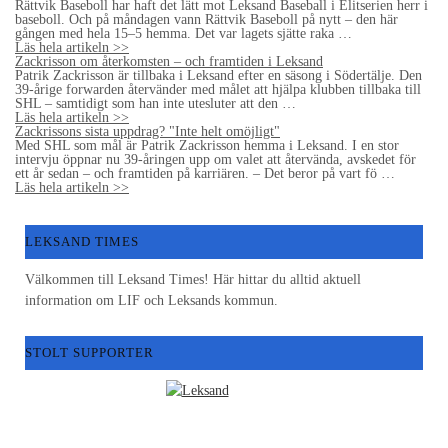
Rättvik Baseboll har haft det lätt mot Leksand Baseball i Elitserien herr i
baseboll. Och på måndagen vann Rättvik Baseboll på nytt – den här
gången med hela 15–5 hemma. Det var lagets sjätte raka …
Läs hela artikeln >>
Zackrisson om återkomsten – och framtiden i Leksand
Patrik Zackrisson är tillbaka i Leksand efter en säsong i Södertälje. Den
39-årige forwarden återvänder med målet att hjälpa klubben tillbaka till
SHL – samtidigt som han inte utesluter att den …
Läs hela artikeln >>
Zackrissons sista uppdrag? "Inte helt omöjligt"
Med SHL som mål är Patrik Zackrisson hemma i Leksand. I en stor
intervju öppnar nu 39-åringen upp om valet att återvända, avskedet för
ett år sedan – och framtiden på karriären. – Det beror på vart fö …
Läs hela artikeln >>
LEKSAND TIMES
Välkommen till Leksand Times! Här hittar du alltid aktuell
information om LIF och Leksands kommun.
STOLT SUPPORTER