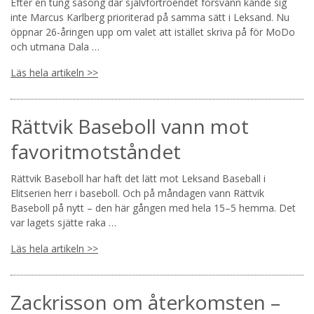
Efter en tung säsong där självförtroendet försvann kände sig
inte Marcus Karlberg prioriterad på samma sätt i Leksand. Nu
öppnar 26-åringen upp om valet att istället skriva på för MoDo
och utmana Dala …
Läs hela artikeln >>
Rättvik Baseboll vann mot
favoritmotståndet
Rättvik Baseboll har haft det lätt mot Leksand Baseball i
Elitserien herr i baseboll. Och på måndagen vann Rättvik
Baseboll på nytt – den här gången med hela 15–5 hemma. Det
var lagets sjätte raka …
Läs hela artikeln >>
Zackrisson om återkomsten –