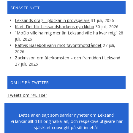
SENASTE NYTT
Leksands drag – plockar in provspelare
31 juli, 2026
Klart: Det blir Leksandsbackens nya klubb
30 juli, 2026
"MoDo ville ha mig mer än Leksand ville ha kvar mig"
28
juli, 2026
Rättvik Baseboll vann mot favoritmotståndet
27 juli,
2026
Zackrisson om återkomsten – och framtiden i Leksand
27 juli, 2026
OM LIF PÅ TWITTER
Tweets om "#LIFse"
Detta är en sajt som samlar nyheter om Leksand.
Vi länkar alltid till originalkällan, och respektive utgivare har
självklart copyright på sitt innehåll.