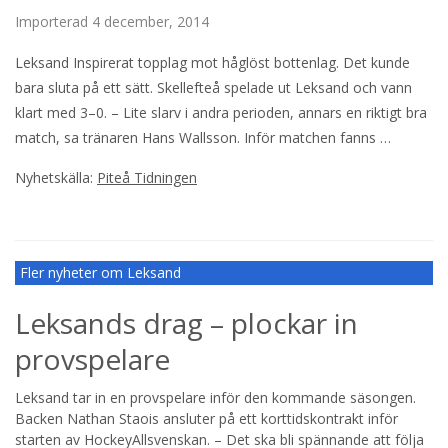
Importerad
4 december, 2014
Leksand Inspirerat topplag mot håglöst bottenlag. Det kunde
bara sluta på ett sätt. Skellefteå spelade ut Leksand och vann
klart med 3–0. – Lite slarv i andra perioden, annars en riktigt bra
match, sa tränaren Hans Wallsson. Inför matchen fanns …
Nyhetskälla:
Piteå Tidningen
Fler nyheter om Leksand
Leksands drag – plockar in
provspelare
Leksand tar in en provspelare inför den kommande säsongen.
Backen Nathan Staois ansluter på ett korttidskontrakt inför
starten av HockeyAllsvenskan. – Det ska bli spännande att följa