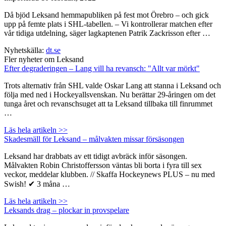
Då bjöd Leksand hemmapubliken på fest mot Örebro – och gick
upp på femte plats i SHL-tabellen. – Vi kontrollerar matchen efter
vår tidiga utdelning, säger lagkaptenen Patrik Zackrisson efter …
Nyhetskälla:
dt.se
Fler nyheter om Leksand
Efter degraderingen – Lang vill ha revansch: "Allt var mörkt"
Trots alternativ från SHL valde Oskar Lang att stanna i Leksand och
följa med ned i Hockeyallsvenskan. Nu berättar 29-åringen om det
tunga året och revanschsuget att ta Leksand tillbaka till finrummet
…
Läs hela artikeln >>
Skadesmäll för Leksand – målvakten missar försäsongen
Leksand har drabbats av ett tidigt avbräck inför säsongen.
Målvakten Robin Christoffersson väntas bli borta i fyra till sex
veckor, meddelar klubben. // Skaffa Hockeynews PLUS – nu med
Swish! ✔ 3 måna …
Läs hela artikeln >>
Leksands drag – plockar in provspelare