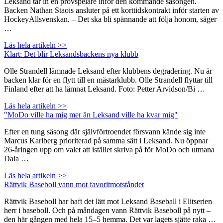
Leksand tar in en provspelare inför den kommande säsongen.
Backen Nathan Staois ansluter på ett korttidskontrakt inför starten av
HockeyAllsvenskan. – Det ska bli spännande att följa honom, säger
…
Läs hela artikeln >>
Klart: Det blir Leksandsbackens nya klubb
Olle Strandell lämnade Leksand efter klubbens degradering. Nu är
backen klar för en flytt till en mästarklubb. Olle Strandell flyttar till
Finland efter att ha lämnat Leksand. Foto: Petter Arvidson/Bi …
Läs hela artikeln >>
"MoDo ville ha mig mer än Leksand ville ha kvar mig"
Efter en tung säsong där självförtroendet försvann kände sig inte
Marcus Karlberg prioriterad på samma sätt i Leksand. Nu öppnar
26-åringen upp om valet att istället skriva på för MoDo och utmana
Dala …
Läs hela artikeln >>
Rättvik Baseboll vann mot favoritmotståndet
Rättvik Baseboll har haft det lätt mot Leksand Baseball i Elitserien
herr i baseboll. Och på måndagen vann Rättvik Baseboll på nytt –
den här gången med hela 15–5 hemma. Det var lagets sjätte raka …