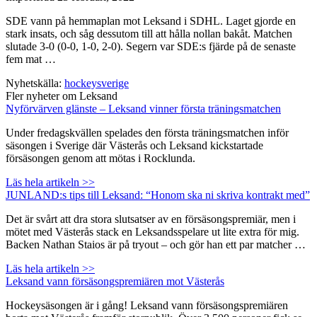
SDE vann på hemmaplan mot Leksand i SDHL. Laget gjorde en
stark insats, och såg dessutom till att hålla nollan bakåt. Matchen
slutade 3-0 (0-0, 1-0, 2-0). Segern var SDE:s fjärde på de senaste
fem mat …
Nyhetskälla:
hockeysverige
Fler nyheter om Leksand
Nyförvärven glänste – Leksand vinner första träningsmatchen
Under fredagskvällen spelades den första träningsmatchen inför
säsongen i Sverige där Västerås och Leksand kickstartade
försäsongen genom att mötas i Rocklunda.
Läs hela artikeln >>
JUNLAND:s tips till Leksand: “Honom ska ni skriva kontrakt med”
Det är svårt att dra stora slutsatser av en försäsongspremiär, men i
mötet med Västerås stack en Leksandsspelare ut lite extra för mig.
Backen Nathan Staios är på tryout – och gör han ett par matcher …
Läs hela artikeln >>
Leksand vann försäsongspremiären mot Västerås
Hockeysäsongen är i gång! Leksand vann försäsongspremiären