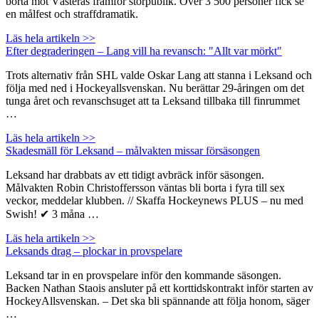
borta mot Västerås framför storpublik. Över 3 500 personer fick se
en målfest och straffdramatik.
Läs hela artikeln >>
Efter degraderingen – Lang vill ha revansch: "Allt var mörkt"
Trots alternativ från SHL valde Oskar Lang att stanna i Leksand och
följa med ned i Hockeyallsvenskan. Nu berättar 29-åringen om det
tunga året och revanschsuget att ta Leksand tillbaka till finrummet
…
Läs hela artikeln >>
Skadesmäll för Leksand – målvakten missar försäsongen
Leksand har drabbats av ett tidigt avbräck inför säsongen.
Målvakten Robin Christoffersson väntas bli borta i fyra till sex
veckor, meddelar klubben. // Skaffa Hockeynews PLUS – nu med
Swish! ✔ 3 måna …
Läs hela artikeln >>
Leksands drag – plockar in provspelare
Leksand tar in en provspelare inför den kommande säsongen.
Backen Nathan Staois ansluter på ett korttidskontrakt inför starten av
HockeyAllsvenskan. – Det ska bli spännande att följa honom, säger
…