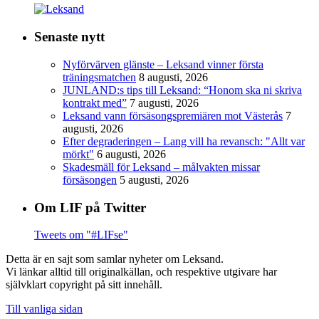
Senaste nytt
Nyförvärven glänste – Leksand vinner första
träningsmatchen
8 augusti, 2026
JUNLAND:s tips till Leksand: “Honom ska ni skriva
kontrakt med”
7 augusti, 2026
Leksand vann försäsongspremiären mot Västerås
7
augusti, 2026
Efter degraderingen – Lang vill ha revansch: "Allt var
mörkt"
6 augusti, 2026
Skadesmäll för Leksand – målvakten missar
försäsongen
5 augusti, 2026
Om LIF på Twitter
Tweets om "#LIFse"
Detta är en sajt som samlar nyheter om Leksand.
Vi länkar alltid till originalkällan, och respektive utgivare har
självklart copyright på sitt innehåll.
Till vanliga sidan