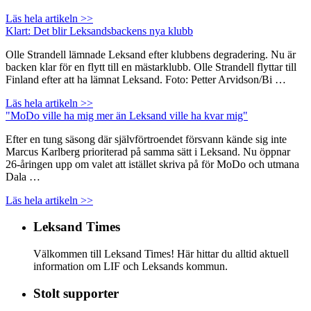
Läs hela artikeln >>
Klart: Det blir Leksandsbackens nya klubb
Olle Strandell lämnade Leksand efter klubbens degradering. Nu är
backen klar för en flytt till en mästarklubb. Olle Strandell flyttar till
Finland efter att ha lämnat Leksand. Foto: Petter Arvidson/Bi …
Läs hela artikeln >>
"MoDo ville ha mig mer än Leksand ville ha kvar mig"
Efter en tung säsong där självförtroendet försvann kände sig inte
Marcus Karlberg prioriterad på samma sätt i Leksand. Nu öppnar
26-åringen upp om valet att istället skriva på för MoDo och utmana
Dala …
Läs hela artikeln >>
Leksand Times
Välkommen till Leksand Times! Här hittar du alltid aktuell
information om LIF och Leksands kommun.
Stolt supporter