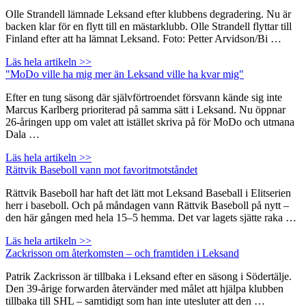
Olle Strandell lämnade Leksand efter klubbens degradering. Nu är
backen klar för en flytt till en mästarklubb. Olle Strandell flyttar till
Finland efter att ha lämnat Leksand. Foto: Petter Arvidson/Bi …
Läs hela artikeln >>
"MoDo ville ha mig mer än Leksand ville ha kvar mig"
Efter en tung säsong där självförtroendet försvann kände sig inte
Marcus Karlberg prioriterad på samma sätt i Leksand. Nu öppnar
26-åringen upp om valet att istället skriva på för MoDo och utmana
Dala …
Läs hela artikeln >>
Rättvik Baseboll vann mot favoritmotståndet
Rättvik Baseboll har haft det lätt mot Leksand Baseball i Elitserien
herr i baseboll. Och på måndagen vann Rättvik Baseboll på nytt –
den här gången med hela 15–5 hemma. Det var lagets sjätte raka …
Läs hela artikeln >>
Zackrisson om återkomsten – och framtiden i Leksand
Patrik Zackrisson är tillbaka i Leksand efter en säsong i Södertälje.
Den 39-årige forwarden återvänder med målet att hjälpa klubben
tillbaka till SHL – samtidigt som han inte utesluter att den …