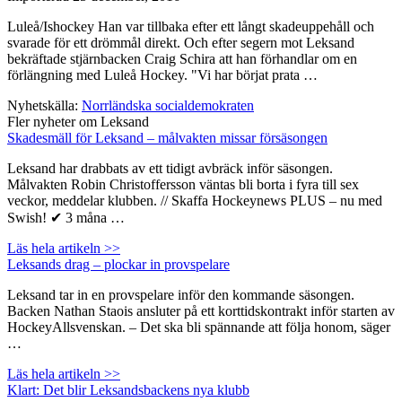
Luleå/Ishockey Han var tillbaka efter ett långt skadeuppehåll och
svarade för ett drömmål direkt. Och efter segern mot Leksand
bekräftade stjärnbacken Craig Schira att han förhandlar om en
förlängning med Luleå Hockey. "Vi har börjat prata …
Nyhetskälla:
Norrländska socialdemokraten
Fler nyheter om Leksand
Skadesmäll för Leksand – målvakten missar försäsongen
Leksand har drabbats av ett tidigt avbräck inför säsongen.
Målvakten Robin Christoffersson väntas bli borta i fyra till sex
veckor, meddelar klubben. // Skaffa Hockeynews PLUS – nu med
Swish! ✔ 3 måna …
Läs hela artikeln >>
Leksands drag – plockar in provspelare
Leksand tar in en provspelare inför den kommande säsongen.
Backen Nathan Staois ansluter på ett korttidskontrakt inför starten av
HockeyAllsvenskan. – Det ska bli spännande att följa honom, säger
…
Läs hela artikeln >>
Klart: Det blir Leksandsbackens nya klubb