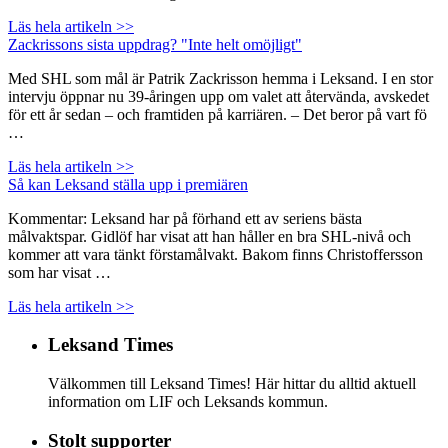
Läs hela artikeln >>
Zackrissons sista uppdrag? "Inte helt omöjligt"
Med SHL som mål är Patrik Zackrisson hemma i Leksand. I en stor
intervju öppnar nu 39-åringen upp om valet att återvända, avskedet
för ett år sedan – och framtiden på karriären. – Det beror på vart fö
…
Läs hela artikeln >>
Så kan Leksand ställa upp i premiären
Kommentar: Leksand har på förhand ett av seriens bästa
målvaktspar. Gidlöf har visat att han håller en bra SHL-nivå och
kommer att vara tänkt förstamålvakt. Bakom finns Christoffersson
som har visat …
Läs hela artikeln >>
Leksand Times
Välkommen till Leksand Times! Här hittar du alltid aktuell
information om LIF och Leksands kommun.
Stolt supporter