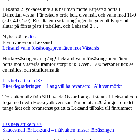
Leksand 2 lyckades inte alls när man mötte Färjestad borta i
Damettan västra. Färjestad gjorde hela elva mål, och vann med 11-0
(2-0, 4-0, 5-0). Resultaten i sista omgången betyder att Färjestad
slutar på första plats i tabellen, och Leksand 2 …
Nyhetskälla:
dt.se
Fler nyheter om Leksand
Leksand vann försäsongspremiären mot Västerås
Hockeysäsongen är i gång! Leksand vann försäsongspremiären
borta mot Västerås framför storpublik. Över 3 500 personer fick se
en målfest och straffdramatik.
Läs hela artikeln >>
Efter degraderingen – Lang vill ha revansch: "Allt var mörkt"
Trots alternativ från SHL valde Oskar Lang att stanna i Leksand och
följa med ned i Hockeyallsvenskan. Nu berättar 29-åringen om det
tunga året och revanschsuget att ta Leksand tillbaka till finrummet
…
Läs hela artikeln >>
Skadesmäll för Leksand – målvakten missar försäsongen