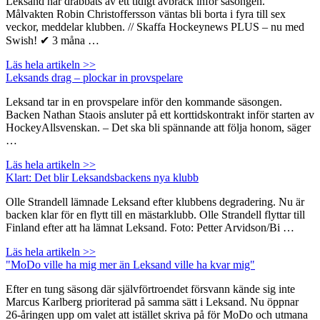
Leksand har drabbats av ett tidigt avbräck inför säsongen.
Målvakten Robin Christoffersson väntas bli borta i fyra till sex
veckor, meddelar klubben. // Skaffa Hockeynews PLUS – nu med
Swish! ✔ 3 måna …
Läs hela artikeln >>
Leksands drag – plockar in provspelare
Leksand tar in en provspelare inför den kommande säsongen.
Backen Nathan Staois ansluter på ett korttidskontrakt inför starten av
HockeyAllsvenskan. – Det ska bli spännande att följa honom, säger
…
Läs hela artikeln >>
Klart: Det blir Leksandsbackens nya klubb
Olle Strandell lämnade Leksand efter klubbens degradering. Nu är
backen klar för en flytt till en mästarklubb. Olle Strandell flyttar till
Finland efter att ha lämnat Leksand. Foto: Petter Arvidson/Bi …
Läs hela artikeln >>
"MoDo ville ha mig mer än Leksand ville ha kvar mig"
Efter en tung säsong där självförtroendet försvann kände sig inte
Marcus Karlberg prioriterad på samma sätt i Leksand. Nu öppnar
26-åringen upp om valet att istället skriva på för MoDo och utmana