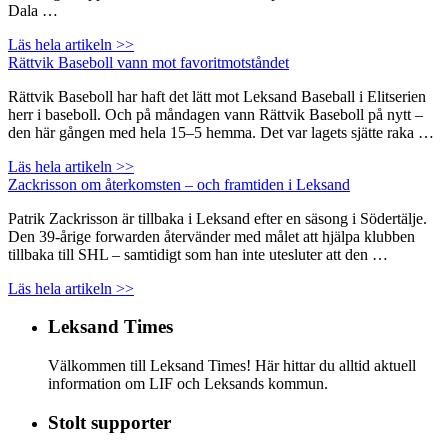
Dala …
Läs hela artikeln >>
Rättvik Baseboll vann mot favoritmotståndet
Rättvik Baseboll har haft det lätt mot Leksand Baseball i Elitserien
herr i baseboll. Och på måndagen vann Rättvik Baseboll på nytt –
den här gången med hela 15–5 hemma. Det var lagets sjätte raka …
Läs hela artikeln >>
Zackrisson om återkomsten – och framtiden i Leksand
Patrik Zackrisson är tillbaka i Leksand efter en säsong i Södertälje.
Den 39-årige forwarden återvänder med målet att hjälpa klubben
tillbaka till SHL – samtidigt som han inte utesluter att den …
Läs hela artikeln >>
Leksand Times
Välkommen till Leksand Times! Här hittar du alltid aktuell
information om LIF och Leksands kommun.
Stolt supporter