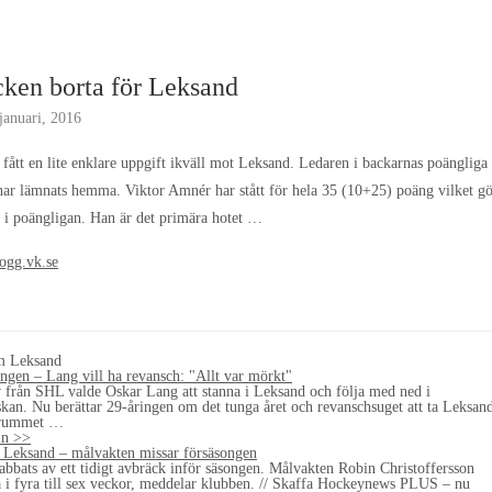
ken borta för Leksand
januari, 2016
fått en lite enklare uppgift ikväll mot Leksand. Ledaren i backarnas poängliga
ar lämnats hemma. Viktor Amnér har stått för hela 35 (10+25) poäng vilket g
a i poängligan. Han är det primära hotet …
ogg.vk.se
om Leksand
ingen – Lang vill ha revansch: "Allt var mörkt"
iv från SHL valde Oskar Lang att stanna i Leksand och följa med ned i
kan. Nu berättar 29-åringen om det tunga året och revanschsuget att ta Leksan
finrummet …
ln >>
 Leksand – målvakten missar försäsongen
abbats av ett tidigt avbräck inför säsongen. Målvakten Robin Christoffersson
ta i fyra till sex veckor, meddelar klubben. // Skaffa Hockeynews PLUS – nu