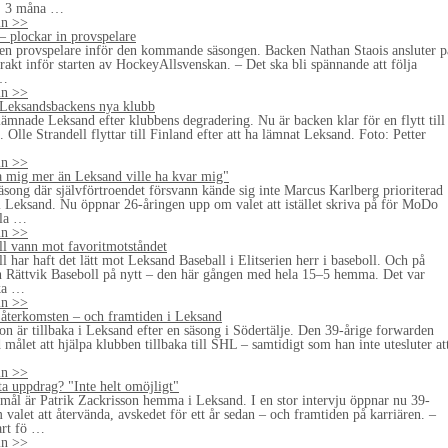
3 måna …
ln >>
– plockar in provspelare
 en provspelare inför den kommande säsongen. Backen Nathan Staois ansluter p
trakt inför starten av HockeyAllsvenskan. – Det ska bli spännande att följa
 …
ln >>
r Leksandsbackens nya klubb
lämnade Leksand efter klubbens degradering. Nu är backen klar för en flytt till
 Olle Strandell flyttar till Finland efter att ha lämnat Leksand. Foto: Petter
…
ln >>
 mig mer än Leksand ville ha kvar mig"
äsong där självförtroendet försvann kände sig inte Marcus Karlberg prioriterad
i Leksand. Nu öppnar 26-åringen upp om valet att istället skriva på för MoDo
ala …
ln >>
ll vann mot favoritmotståndet
l har haft det lätt mot Leksand Baseball i Elitserien herr i baseboll. Och på
Rättvik Baseboll på nytt – den här gången med hela 15–5 hemma. Det var
aka …
ln >>
återkomsten – och framtiden i Leksand
on är tillbaka i Leksand efter en säsong i Södertälje. Den 39-årige forwarden
målet att hjälpa klubben tillbaka till SHL – samtidigt som han inte utesluter at
ln >>
ta uppdrag? "Inte helt omöjligt"
l är Patrik Zackrisson hemma i Leksand. I en stor intervju öppnar nu 39-
valet att återvända, avskedet för ett år sedan – och framtiden på karriären. –
art fö …
ln >>