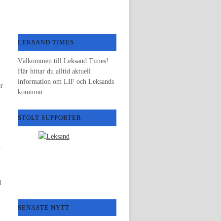
LEKSAND TIMES
Välkommen till Leksand Times!
Här hittar du alltid aktuell
information om LIF och Leksands
ör
kommun.
STOLT SUPPORTER
d
SENASTE NYTT