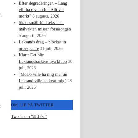
Efter degraderingen – Lang
vill ha revansch: "Allt var
å
mörkt"
6 augusti, 2026
Skadesmäll för Leksand –
målvakten missar försäsongen
5 augusti, 2026
Leksands drag – plockar in
provspelare
31 juli, 2026
Klart: Det blir
Leksandsbackens nya klubb
30
juli, 2026
"MoDo ville ha mig mer än
Leksand ville ha kvar mig"
28
juli, 2026
OM LIF PÅ TWITTER
t
Tweets om "#LIFse"