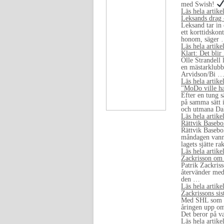
med Swish!
Läs hela artike
Leksands drag 
Leksand tar in
ett korttidskon
honom, säger
Läs hela artike
Klart: Det bli
Olle Strandell 
en mästarklubb.
Arvidson/Bi 
Läs hela artike
"MoDo ville ha
Efter en tung s
på samma sätt 
och utmana D
Läs hela artike
Rättvik Basebo
Rättvik Basebol
måndagen vann 
lagets sjätte r
Läs hela artike
Zackrisson om 
Patrik Zackriss
återvänder med 
den …
Läs hela artike
Zackrissons sis
Med SHL som må
åringen upp om 
Det beror på v
Läs hela artike