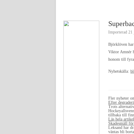
Superbac
Importerad
21 
Björklöven har 
Viktor Amnér h
honom till fyr
Nyhetskälla:
bl
Fler nyheter 
Efter degrader
Trots alternat
Hockeyallsvens
tillbaka till 
Läs hela artike
Skadesmäll för
Leksand har dr
väntas bli bor