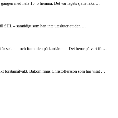
här gången med hela 15–5 hemma. Det var lagets sjätte raka …
till SHL – samtidigt som han inte utesluter att den …
 år sedan – och framtiden på karriären. – Det beror på vart fö …
änkt förstamålvakt. Bakom finns Christoffersson som har visat …