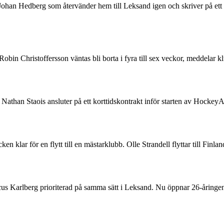
r Johan Hedberg som återvänder hem till Leksand igen och skriver på ett
n Robin Christoffersson väntas bli borta i fyra till sex veckor, medd
than Staois ansluter på ett korttidskontrakt inför starten av HockeyA
 klar för en flytt till en mästarklubb. Olle Strandell flyttar till Finl
rcus Karlberg prioriterad på samma sätt i Leksand. Nu öppnar 26-åring