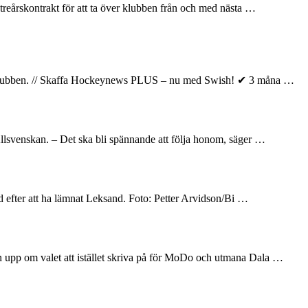
 treårskontrakt för att ta över klubben från och med nästa …
elar klubben. // Skaffa Hockeynews PLUS – nu med Swish! ✔ 3 måna …
llsvenskan. – Det ska bli spännande att följa honom, säger …
and efter att ha lämnat Leksand. Foto: Petter Arvidson/Bi …
en upp om valet att istället skriva på för MoDo och utmana Dala …