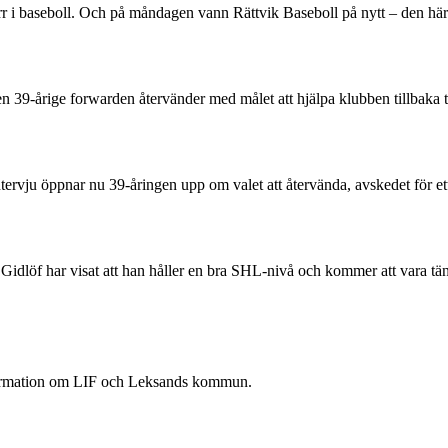
 herr i baseboll. Och på måndagen vann Rättvik Baseboll på nytt – den 
Den 39-årige forwarden återvänder med målet att hjälpa klubben tillbaka 
rvju öppnar nu 39-åringen upp om valet att återvända, avskedet för ett
Gidlöf har visat att han håller en bra SHL-nivå och kommer att vara t
nformation om LIF och Leksands kommun.