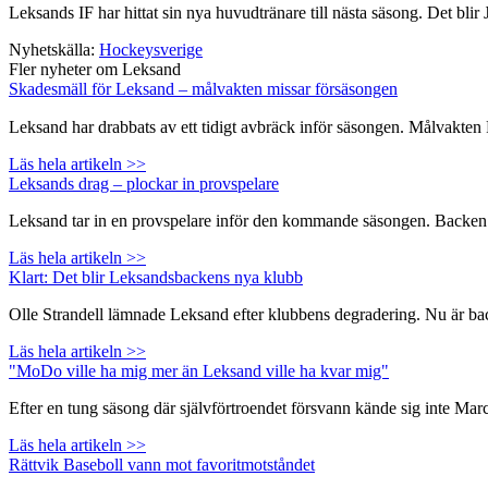
Leksands IF har hittat sin nya huvudtränare till nästa säsong. Det bli
Nyhetskälla:
Hockeysverige
Fler nyheter om Leksand
Skadesmäll för Leksand – målvakten missar försäsongen
Leksand har drabbats av ett tidigt avbräck inför säsongen. Målvakte
Läs hela artikeln >>
Leksands drag – plockar in provspelare
Leksand tar in en provspelare inför den kommande säsongen. Backen Na
Läs hela artikeln >>
Klart: Det blir Leksandsbackens nya klubb
Olle Strandell lämnade Leksand efter klubbens degradering. Nu är backen
Läs hela artikeln >>
"MoDo ville ha mig mer än Leksand ville ha kvar mig"
Efter en tung säsong där självförtroendet försvann kände sig inte Ma
Läs hela artikeln >>
Rättvik Baseboll vann mot favoritmotståndet