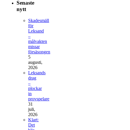
Senaste
nytt
Skadesmäll
för
Leksand
–
målvakten
missar
försäsongen
5
augusti,
2026
Leksands
drag
–
plockar
in
provspelare
31
juli,
2026
Klart:
Det