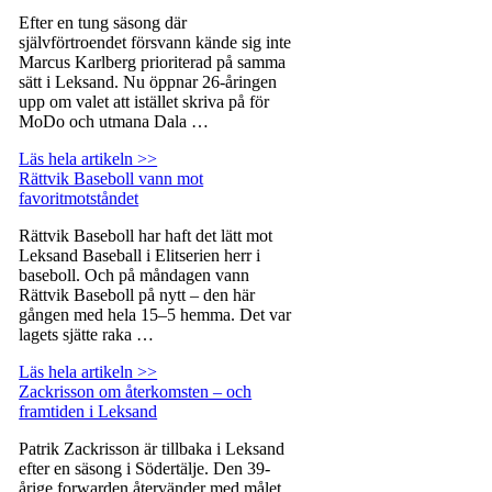
Efter en tung säsong där
självförtroendet försvann kände sig inte
Marcus Karlberg prioriterad på samma
sätt i Leksand. Nu öppnar 26-åringen
upp om valet att istället skriva på för
MoDo och utmana Dala …
Läs hela artikeln >>
Rättvik Baseboll vann mot
favoritmotståndet
Rättvik Baseboll har haft det lätt mot
Leksand Baseball i Elitserien herr i
baseboll. Och på måndagen vann
Rättvik Baseboll på nytt – den här
gången med hela 15–5 hemma. Det var
lagets sjätte raka …
Läs hela artikeln >>
Zackrisson om återkomsten – och
framtiden i Leksand
Patrik Zackrisson är tillbaka i Leksand
efter en säsong i Södertälje. Den 39-
årige forwarden återvänder med målet