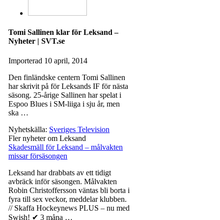
Tomi Sallinen klar för Leksand –
Nyheter | SVT.se
Importerad
10 april, 2014
Den finländske centern Tomi Sallinen
har skrivit på för Leksands IF för nästa
säsong. 25-årige Sallinen har spelat i
Espoo Blues i SM-liiga i sju år, men
ska …
Nyhetskälla:
Sveriges Television
Fler nyheter om Leksand
Skadesmäll för Leksand – målvakten
missar försäsongen
Leksand har drabbats av ett tidigt
avbräck inför säsongen. Målvakten
Robin Christoffersson väntas bli borta i
fyra till sex veckor, meddelar klubben.
// Skaffa Hockeynews PLUS – nu med
Swish! ✔ 3 måna …