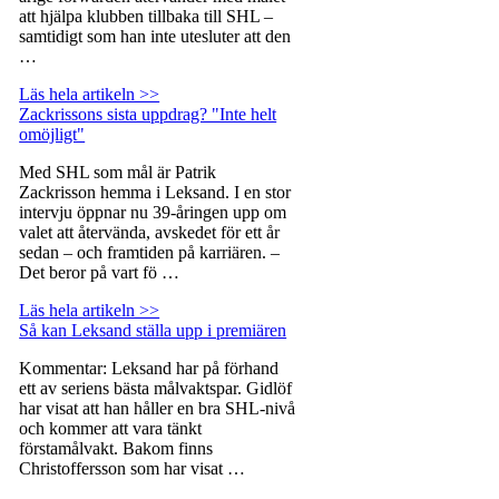
att hjälpa klubben tillbaka till SHL –
samtidigt som han inte utesluter att den
…
Läs hela artikeln >>
Zackrissons sista uppdrag? "Inte helt
omöjligt"
Med SHL som mål är Patrik
Zackrisson hemma i Leksand. I en stor
intervju öppnar nu 39-åringen upp om
valet att återvända, avskedet för ett år
sedan – och framtiden på karriären. –
Det beror på vart fö …
Läs hela artikeln >>
Så kan Leksand ställa upp i premiären
Kommentar: Leksand har på förhand
ett av seriens bästa målvaktspar. Gidlöf
har visat att han håller en bra SHL-nivå
och kommer att vara tänkt
förstamålvakt. Bakom finns
Christoffersson som har visat …