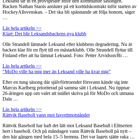
Leksand tar in en provspelare inför den kommande säsongen.
Backen Nathan Staois ansluter på ett korttidskontrakt inför starten av
HockeyAllsvenskan. – Det ska bli spännande att följa honom, säger
…
Läs hela artikeln >>
Klart: Det blir Leksandsbackens nya klubb
Olle Strandell lämnade Leksand efter klubbens degradering. Nu är
backen klar för en flytt till en mästarklubb. Olle Strandell flyttar till
Finland efter att ha lämnat Leksand. Foto: Petter Arvidson/Bi …
Läs hela artikeln >>
"MoDo ville ha mig mer än Leksand ville ha kvar mig"
Efter en tung säsong där självförtroendet försvann kände sig inte
Marcus Karlberg prioriterad på samma sätt i Leksand. Nu öppnar
26-åringen upp om valet att istället skriva på för MoDo och utmana
Dala …
Läs hela artikeln >>
Rättvik Baseboll vann mot favoritmotståndet
Rättvik Baseboll har haft det lätt mot Leksand Baseball i Elitserien
herr i baseboll. Och på måndagen vann Rättvik Baseboll på nytt –
den här gången med hela 15–5 hemma. Det var lagets sjätte raka …