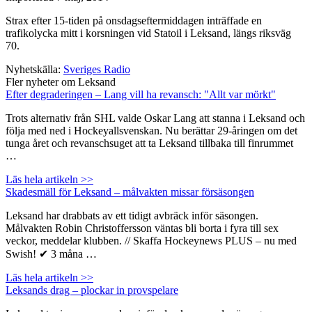
Strax efter 15-tiden på onsdagseftermiddagen inträffade en
trafikolycka mitt i korsningen vid Statoil i Leksand, längs riksväg
70.
Nyhetskälla:
Sveriges Radio
Fler nyheter om Leksand
Efter degraderingen – Lang vill ha revansch: "Allt var mörkt"
Trots alternativ från SHL valde Oskar Lang att stanna i Leksand och
följa med ned i Hockeyallsvenskan. Nu berättar 29-åringen om det
tunga året och revanschsuget att ta Leksand tillbaka till finrummet
…
Läs hela artikeln >>
Skadesmäll för Leksand – målvakten missar försäsongen
Leksand har drabbats av ett tidigt avbräck inför säsongen.
Målvakten Robin Christoffersson väntas bli borta i fyra till sex
veckor, meddelar klubben. // Skaffa Hockeynews PLUS – nu med
Swish! ✔ 3 måna …
Läs hela artikeln >>
Leksands drag – plockar in provspelare