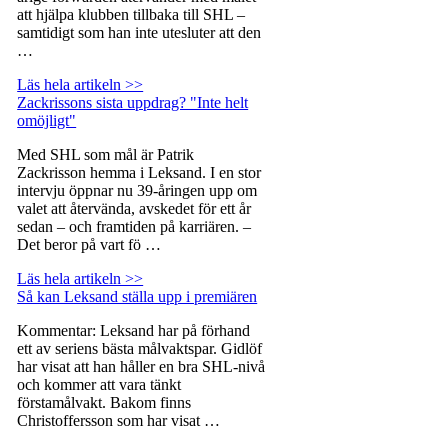
att hjälpa klubben tillbaka till SHL –
samtidigt som han inte utesluter att den
…
Läs hela artikeln >>
Zackrissons sista uppdrag? "Inte helt
omöjligt"
Med SHL som mål är Patrik
Zackrisson hemma i Leksand. I en stor
intervju öppnar nu 39-åringen upp om
valet att återvända, avskedet för ett år
sedan – och framtiden på karriären. –
Det beror på vart fö …
Läs hela artikeln >>
Så kan Leksand ställa upp i premiären
Kommentar: Leksand har på förhand
ett av seriens bästa målvaktspar. Gidlöf
har visat att han håller en bra SHL-nivå
och kommer att vara tänkt
förstamålvakt. Bakom finns
Christoffersson som har visat …