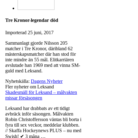
Tre Kronor-legendar död
Importerad
25 juni, 2017
Sammanlagt gjorde Nilsson 205
matcher i Tre Kronor, däribland 62
mästerskapsmatcher där han stod för
inte mindre än 55 mål. Elitkarriären
avslutade han 1969 med att vinna SM-
guld med Leksand.
Nyhetskälla:
Dagens Nyheter
Fler nyheter om Leksand
Skadesmäll för Leksand – målvakten
missar försäsongen
Leksand har drabbats av ett tidigt
avbräck inför säsongen. Målvakten
Robin Christoffersson väntas bli borta i
fyra till sex veckor, meddelar klubben.
// Skaffa Hockeynews PLUS – nu med
Swish! ✔ 3 måna …