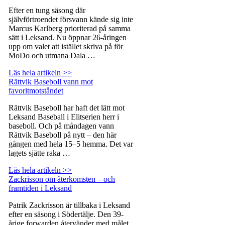
Efter en tung säsong där
självförtroendet försvann kände sig inte
Marcus Karlberg prioriterad på samma
sätt i Leksand. Nu öppnar 26-åringen
upp om valet att istället skriva på för
MoDo och utmana Dala …
Läs hela artikeln >>
Rättvik Baseboll vann mot
favoritmotståndet
Rättvik Baseboll har haft det lätt mot
Leksand Baseball i Elitserien herr i
baseboll. Och på måndagen vann
Rättvik Baseboll på nytt – den här
gången med hela 15–5 hemma. Det var
lagets sjätte raka …
Läs hela artikeln >>
Zackrisson om återkomsten – och
framtiden i Leksand
Patrik Zackrisson är tillbaka i Leksand
efter en säsong i Södertälje. Den 39-
årige forwarden återvänder med målet