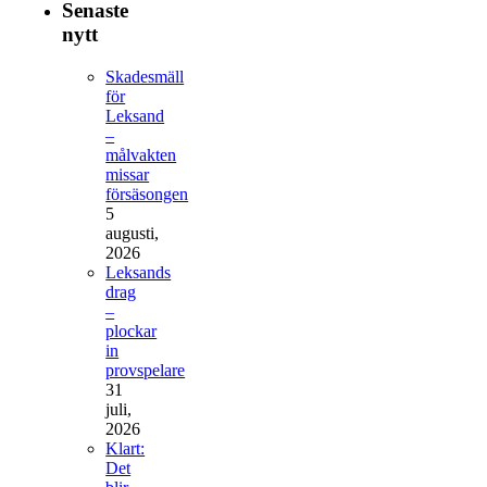
Senaste
nytt
Skadesmäll
för
Leksand
–
målvakten
missar
försäsongen
5
augusti,
2026
Leksands
drag
–
plockar
in
provspelare
31
juli,
2026
Klart:
Det