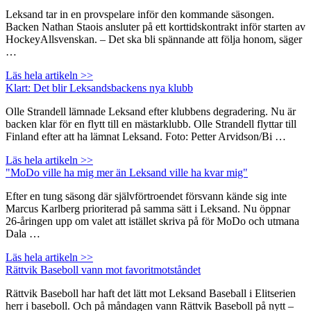
Leksand tar in en provspelare inför den kommande säsongen.
Backen Nathan Staois ansluter på ett korttidskontrakt inför starten av
HockeyAllsvenskan. – Det ska bli spännande att följa honom, säger
…
Läs hela artikeln >>
Klart: Det blir Leksandsbackens nya klubb
Olle Strandell lämnade Leksand efter klubbens degradering. Nu är
backen klar för en flytt till en mästarklubb. Olle Strandell flyttar till
Finland efter att ha lämnat Leksand. Foto: Petter Arvidson/Bi …
Läs hela artikeln >>
"MoDo ville ha mig mer än Leksand ville ha kvar mig"
Efter en tung säsong där självförtroendet försvann kände sig inte
Marcus Karlberg prioriterad på samma sätt i Leksand. Nu öppnar
26-åringen upp om valet att istället skriva på för MoDo och utmana
Dala …
Läs hela artikeln >>
Rättvik Baseboll vann mot favoritmotståndet
Rättvik Baseboll har haft det lätt mot Leksand Baseball i Elitserien
herr i baseboll. Och på måndagen vann Rättvik Baseboll på nytt –