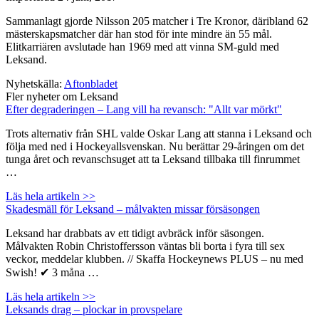
Sammanlagt gjorde Nilsson 205 matcher i Tre Kronor, däribland 62
mästerskapsmatcher där han stod för inte mindre än 55 mål.
Elitkarriären avslutade han 1969 med att vinna SM-guld med
Leksand.
Nyhetskälla:
Aftonbladet
Fler nyheter om Leksand
Efter degraderingen – Lang vill ha revansch: "Allt var mörkt"
Trots alternativ från SHL valde Oskar Lang att stanna i Leksand och
följa med ned i Hockeyallsvenskan. Nu berättar 29-åringen om det
tunga året och revanschsuget att ta Leksand tillbaka till finrummet
…
Läs hela artikeln >>
Skadesmäll för Leksand – målvakten missar försäsongen
Leksand har drabbats av ett tidigt avbräck inför säsongen.
Målvakten Robin Christoffersson väntas bli borta i fyra till sex
veckor, meddelar klubben. // Skaffa Hockeynews PLUS – nu med
Swish! ✔ 3 måna …
Läs hela artikeln >>
Leksands drag – plockar in provspelare