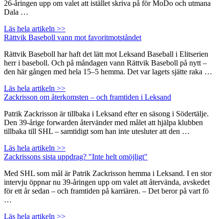
26-åringen upp om valet att istället skriva på för MoDo och utmana
Dala …
Läs hela artikeln >>
Rättvik Baseboll vann mot favoritmotståndet
Rättvik Baseboll har haft det lätt mot Leksand Baseball i Elitserien
herr i baseboll. Och på måndagen vann Rättvik Baseboll på nytt –
den här gången med hela 15–5 hemma. Det var lagets sjätte raka …
Läs hela artikeln >>
Zackrisson om återkomsten – och framtiden i Leksand
Patrik Zackrisson är tillbaka i Leksand efter en säsong i Södertälje.
Den 39-årige forwarden återvänder med målet att hjälpa klubben
tillbaka till SHL – samtidigt som han inte utesluter att den …
Läs hela artikeln >>
Zackrissons sista uppdrag? "Inte helt omöjligt"
Med SHL som mål är Patrik Zackrisson hemma i Leksand. I en stor
intervju öppnar nu 39-åringen upp om valet att återvända, avskedet
för ett år sedan – och framtiden på karriären. – Det beror på vart fö
…
Läs hela artikeln >>