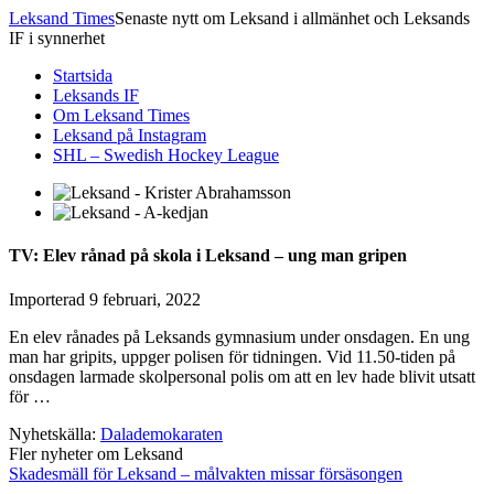
Leksand Times
Senaste nytt om Leksand i allmänhet och Leksands
IF i synnerhet
Startsida
Leksands IF
Om Leksand Times
Leksand på Instagram
SHL – Swedish Hockey League
TV: Elev rånad på skola i Leksand – ung man gripen
Importerad
9 februari, 2022
En elev rånades på Leksands gymnasium under onsdagen. En ung
man har gripits, uppger polisen för tidningen. Vid 11.50-tiden på
onsdagen larmade skolpersonal polis om att en lev hade blivit utsatt
för …
Nyhetskälla:
Dalademokaraten
Fler nyheter om Leksand
Skadesmäll för Leksand – målvakten missar försäsongen