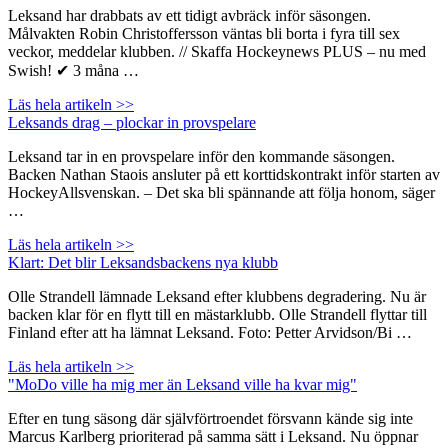
Leksand har drabbats av ett tidigt avbräck inför säsongen.
Målvakten Robin Christoffersson väntas bli borta i fyra till sex
veckor, meddelar klubben. // Skaffa Hockeynews PLUS – nu med
Swish! ✔ 3 måna …
Läs hela artikeln >>
Leksands drag – plockar in provspelare
Leksand tar in en provspelare inför den kommande säsongen.
Backen Nathan Staois ansluter på ett korttidskontrakt inför starten av
HockeyAllsvenskan. – Det ska bli spännande att följa honom, säger
…
Läs hela artikeln >>
Klart: Det blir Leksandsbackens nya klubb
Olle Strandell lämnade Leksand efter klubbens degradering. Nu är
backen klar för en flytt till en mästarklubb. Olle Strandell flyttar till
Finland efter att ha lämnat Leksand. Foto: Petter Arvidson/Bi …
Läs hela artikeln >>
"MoDo ville ha mig mer än Leksand ville ha kvar mig"
Efter en tung säsong där självförtroendet försvann kände sig inte
Marcus Karlberg prioriterad på samma sätt i Leksand. Nu öppnar