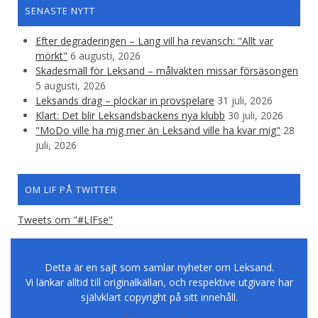
SENASTE NYTT
Efter degraderingen – Lang vill ha revansch: "Allt var
mörkt"
6 augusti, 2026
Skadesmäll för Leksand – målvakten missar försäsongen
5 augusti, 2026
Leksands drag – plockar in provspelare
31 juli, 2026
Klart: Det blir Leksandsbackens nya klubb
30 juli, 2026
"MoDo ville ha mig mer än Leksand ville ha kvar mig"
28
juli, 2026
OM LIF PÅ TWITTER
Tweets om "#LIFse"
Detta är en sajt som samlar nyheter om Leksand.
Vi länkar alltid till originalkällan, och respektive utgivare har
självklart copyright på sitt innehåll.