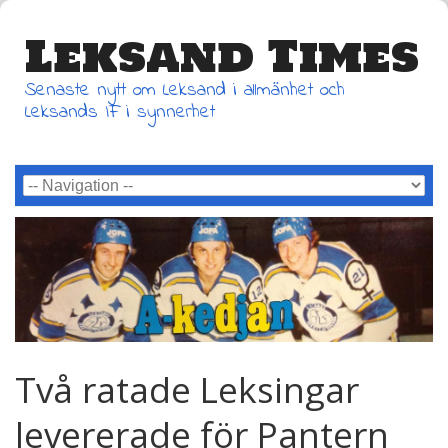
Leksand Times
Senaste nytt om Leksand i allmänhet och
Leksands IF i synnerhet
Två ratade Leksingar
levererade för Pantern