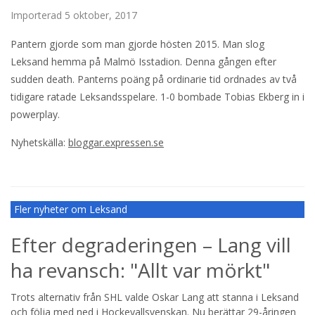
Importerad
5 oktober, 2017
Pantern gjorde som man gjorde hösten 2015. Man slog
Leksand hemma på Malmö Isstadion. Denna gången efter
sudden death. Panterns poäng på ordinarie tid ordnades av två
tidigare ratade Leksandsspelare. 1-0 bombade Tobias Ekberg in i
powerplay.
Nyhetskälla:
bloggar.expressen.se
Fler nyheter om Leksand
Efter degraderingen – Lang vill
ha revansch: "Allt var mörkt"
Trots alternativ från SHL valde Oskar Lang att stanna i Leksand
och följa med ned i Hockeyallsvenskan. Nu berättar 29-åringen